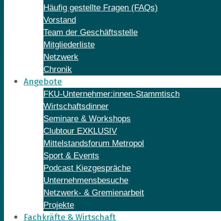
Häufig gestellte Fragen (FAQs)
Vorstand
Team der Geschäftsstelle
Mitgliederliste
Netzwerk
Chronik
Angebote
FKU-Unternehmer:innen-Stammtisch
Wirtschaftsdinner
Seminare & Workshops
Clubtour EXKLUSIV
Mittelstandsforum Metropol
Sport & Events
Podcast Kiezgespräche
Unternehmensbesuche
Netzwerk- & Gremienarbeit
Projekte
Fachkräfte & Wirtschaft