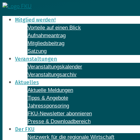
Skip
to
Mitglied werden!
content
Vorteile auf einen Blick
Aufnahmeantrag
Mitgliedsbeitrag
Satzung
Veranstaltungen
Veranstaltungskalender
Veranstaltungsarchiv
Aktuelles
Aktuelle Meldungen
Tipps & Angebote
Jahressponsoring
FKU-Newsletter abonnieren
Presse & Downloadbereich
Der FKU
Netzwerk für die regionale Wirtschaft