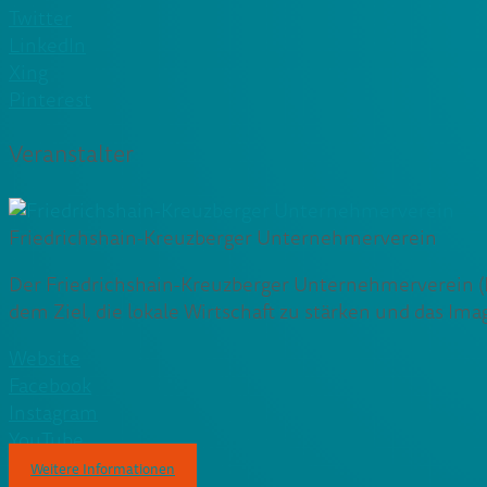
Twitter
LinkedIn
Xing
Pinterest
Veranstalter
Friedrichshain-Kreuzberger Unternehmerverein
Der Friedrichshain-Kreuzberger Unternehmerverein (F
dem Ziel, die lokale Wirtschaft zu stärken und das Im
Website
Facebook
Instagram
YouTube
Weitere Informationen