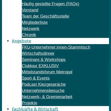
Häufig gestellte Fragen (FAQs)
Vorstand
Team der Geschäftsstelle
Mitgliederliste
Netzwerk
Chronik
Angebote
FKU-Unternehmer:innen-Stammtisch
Wirtschaftsdinner
Seminare & Workshops
Clubtour EXKLUSIV
Mittelstandsforum Metropol
Sport & Events
Podcast Kiezgespräche
Unternehmensbesuche
Netzwerk- & Gremienarbeit
Projekte
Fachkräfte & Wirtschaft