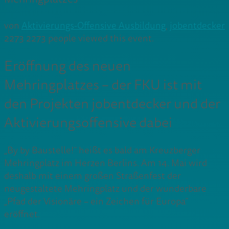
von
Aktivierungs-Offensive Ausbildung
,
jobentdecker
2273
2273 people viewed this event.
Eröffnung des neuen
Mehringplatzes – der FKU ist mit
den Projekten jobentdecker und der
Aktivierungsoffensive dabei
„By by Baustelle!“ heißt es bald am Kreuzberger
Mehringplatz im Herzen Berlins. Am 14. Mai wird
deshalb mit einem großen Straßenfest der
neugestaltete Mehringplatz und der wunderbare
„Pfad der Visionäre – ein Zeichen für Europa“
eröffnet.