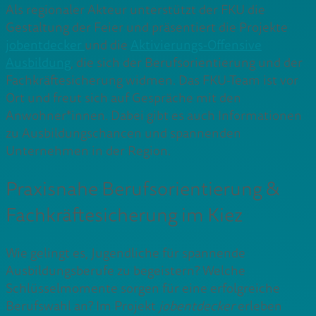
Als regionaler Akteur unterstützt der FKU die
Gestaltung der Feier und präsentiert die Projekte
jobentdecker
und die
Aktivierungs-
O
ffensive
Ausbildung
, die sich der Berufsorientierung und der
Fachkräftesicherung widmen. Das FKU-Team ist vor
Ort und freut sich auf Gespräche mit den
Anwohner*innen. Dabei gibt es auch Informationen
zu Ausbildungschancen und spannenden
Unternehmen in der Region.
Praxisnahe Berufsorientierung &
Fachkräftesicherung im Kiez
Wie gelingt es, Jugendliche für spannende
Ausbildungsberufe zu begeistern? Welche
Schlüsselmomente sorgen für eine erfolgreiche
Berufswahl an? Im Projekt
jobentdecker
erleben