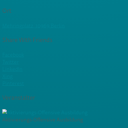
Ort
Mehringplatz, 10969 Berlin
Share With Friends
Facebook
Twitter
LinkedIn
Xing
Pinterest
Veranstalter
Aktivierungs-Offensive Ausbildung