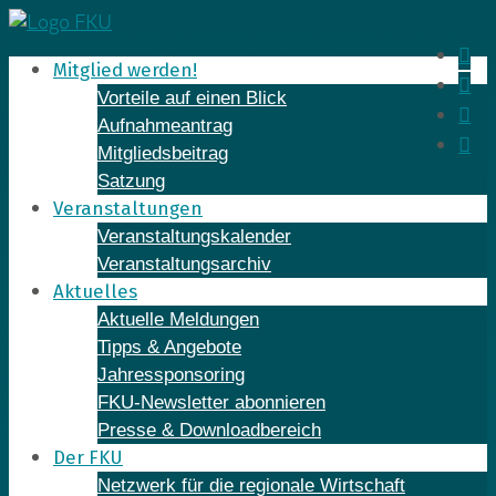
Skip
to
In
Mitglied werden!
content
Fa
Vorteile auf einen Blick
Yo
Aufnahmeantrag
Li
Mitgliedsbeitrag
Satzung
Veranstaltungen
Veranstaltungskalender
Veranstaltungsarchiv
Aktuelles
Aktuelle Meldungen
Tipps & Angebote
Jahressponsoring
FKU-Newsletter abonnieren
Presse & Downloadbereich
Der FKU
Netzwerk für die regionale Wirtschaft