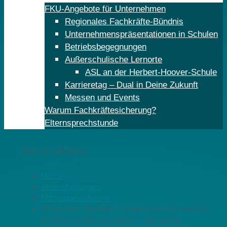
FKU-Angebote für Unternehmen
Regionales Fachkräfte-Bündnis
Unternehmenspräsentationen in Schulen
Betriebsbegegnungen
Außerschulische Lernorte
ASL an der Herbert-Hoover-Schule
Karrieretag – Dual in Deine Zukunft
Messen und Events
Warum Fachkräftesicherung?
Elternsprechstunde
Sie sind hier:
Home
Veranstaltungen
Mittelstandsforum
Rückschau: Das Mittelstandsforum Metropol in
der Neuen Nationalgalerie – wie war’s?