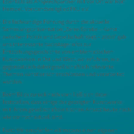
Ebenfalls als Ansprechpartner mit vor Ort war Rolf
Hempel, Vorstandsmitglied FKU e.V.
Die fachkundige Führung durch die aktuelle
Sammlungspräsentation „Zerreißprobe – Kunst
zwischen Politik und Gesellschaft 1945 – 2000“ gab
uns interessante backstage-Infos zur
Entstehungsgeschichte von emblematischen
Kunstwerken in Ost und West, wir erfuhren, wie
gegensätzlich dabei gesellschaftlich relevante
Themen künstlerisch erschlossen und verarbeitet
wurden.
Beim Blick zurück nach vorn ließ sich dabei
feststellen, dass einige der gezeigten Kunstwerke
mit ihrem gesellschaftskritischen Ansatz heute nach
wie vor hochaktuell sind.
Fazit: Wir empfehlen wärmstens einen eigenen