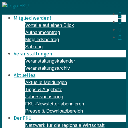
Skip
to
In
Mitglied werden!
content
Fa
Vorteile auf einen Blick
Yo
Aufnahmeantrag
Li
Mitgliedsbeitrag
Satzung
Veranstaltungen
Veranstaltungskalender
Veranstaltungsarchiv
Aktuelles
Aktuelle Meldungen
Tipps & Angebote
Jahressponsoring
FKU-Newsletter abonnieren
Presse & Downloadbereich
Der FKU
Netzwerk für die regionale Wirtschaft