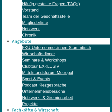
Häufig gestellte Fragen (FAQs)
Vorstand
Team der Geschäftsstelle
Mitgliederliste
Netzwerk
Chronik
Angebote
FKU-Unternehmer:innen-Stammtisch
Wirtschaftsdinner
Seminare & Workshops
Clubtour EXKLUSIV
Mittelstandsforum Metropol
Sport & Events
Podcast Kiezgespräche
Unternehmensbesuche
Netzwerk- & Gremienarbeit
Projekte
Fachkräfte & Wirtschaft