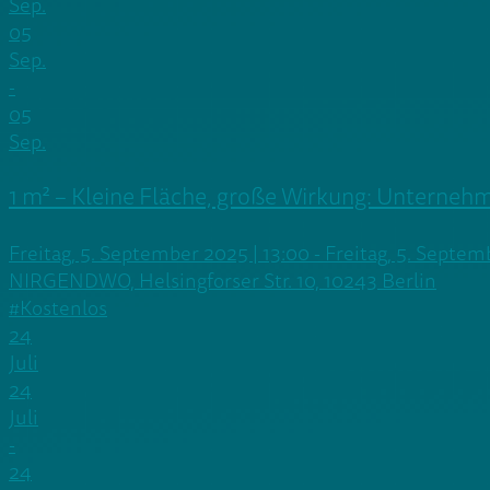
Sep.
05
Sep.
-
05
Sep.
1 m² – Kleine Fläche, große Wirkung: Unternehm
Freitag, 5. September 2025 | 13:00 - Freitag, 5. Septem
NIRGENDWO, Helsingforser Str. 10, 10243 Berlin
#Kostenlos
24
Juli
24
Juli
-
24