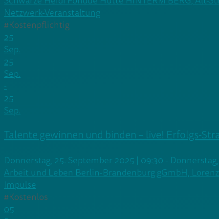
Schwarze Heidi Fondue Hütte HINTERM BERG, Alt-Stra
Netzwerk-Veranstaltung
#Kostenpflichtig
25
Sep.
25
Sep.
-
25
Sep.
Talente gewinnen und binden – live! Erfolgs-St
Donnerstag, 25. September 2025 | 09:30 - Donnerstag,
Arbeit und Leben Berlin-Brandenburg gGmbH, Lorenzw
Impulse
#Kostenlos
05