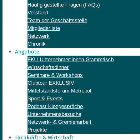
Häufig gestellte Fragen (FAQs)
Vorstand
Team der Geschäftsstelle
Mitgliederliste
Netzwerk
Chronik
Angebote
FKU-Unternehmer:innen-Stammtisch
Wirtschaftsdinner
Seminare & Workshops
Clubtour EXKLUSIV
Mittelstandsforum Metropol
Sport & Events
Podcast Kiezgespräche
Unternehmensbesuche
Netzwerk- & Gremienarbeit
Projekte
Fachkräfte & Wirtschaft