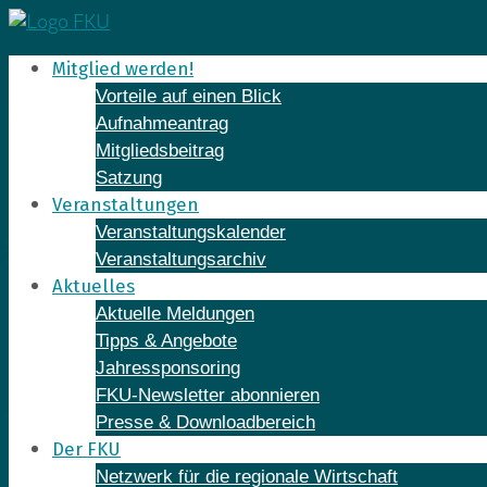
Skip
to
Mitglied werden!
content
Vorteile auf einen Blick
Aufnahmeantrag
Mitgliedsbeitrag
Satzung
Veranstaltungen
Veranstaltungskalender
Veranstaltungsarchiv
Aktuelles
Aktuelle Meldungen
Tipps & Angebote
Jahressponsoring
FKU-Newsletter abonnieren
Presse & Downloadbereich
Der FKU
Netzwerk für die regionale Wirtschaft