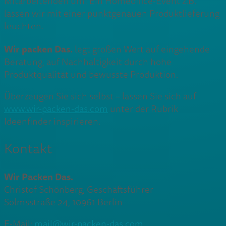
Mitarbeitenden um! Ein Homeoffice-Event z.B.
lassen wir mit einer punktgenauen Produktlieferung
leuchten.
Wir packen Das.
legt großen Wert auf eingehende
Beratung, auf Nachhaltigkeit durch hohe
Produktqualität und bewusste Produktion.
Überzeugen Sie sich selbst – lassen Sie sich auf
www.wir-packen-das.com
unter der Rubrik
Ideenfinder inspirieren.
Kontakt
Wir Packen Das.
Christof Schönberg, Geschäftsführer
Solmsstraße 24, 10961 Berlin
E-Mail:
mail@wir-packen-das.com