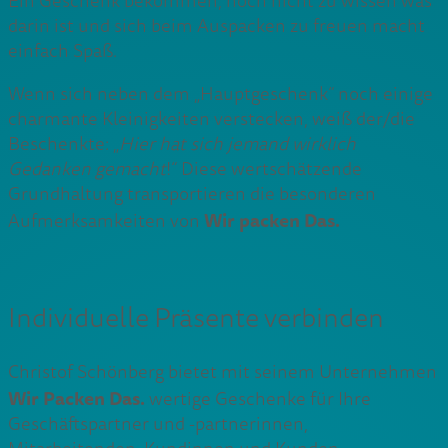
Ein Geschenk bekommen, noch nicht zu wissen was
darin ist und sich beim Auspacken zu freuen macht
einfach Spaß.
Wenn sich neben dem „Hauptgeschenk“ noch einige
charmante Kleinigkeiten verstecken, weiß der/die
Beschenkte: „
Hier hat sich jemand wirklich
Gedanken gemacht
!“ Diese wertschätzende
Grundhaltung transportieren die besonderen
Wir packen Das.
Aufmerksamkeiten von
Individuelle Präsente verbinden
Christof Schönberg bietet mit seinem Unternehmen
Wir Packen Das.
wertige Geschenke für Ihre
Geschäftspartner und -partnerinnen,