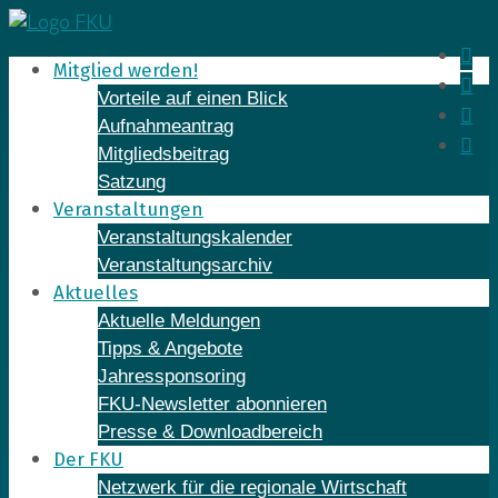
Skip
to
In
Mitglied werden!
content
Fa
Vorteile auf einen Blick
Yo
Aufnahmeantrag
Li
Mitgliedsbeitrag
Satzung
Veranstaltungen
Veranstaltungskalender
Veranstaltungsarchiv
Aktuelles
Aktuelle Meldungen
Tipps & Angebote
Jahressponsoring
FKU-Newsletter abonnieren
Presse & Downloadbereich
Der FKU
Netzwerk für die regionale Wirtschaft