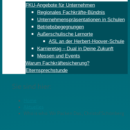
FKU-Angebote für Unternehmen
Regionales Fachkräfte-Bündnis
Unternehmenspräsentationen in Schulen
Betriebsbegegnungen
Außerschulische Lernorte
ASL an der Herbert-Hoover-Schule
Karrieretag – Dual in Deine Zukunft
Messen und Events
Warum Fachkräftesicherung?
Elternsprechstunde
Sie sind hier:
Home
Aktuelles
Who is who: Wir Packen Das., Christof Schönberg