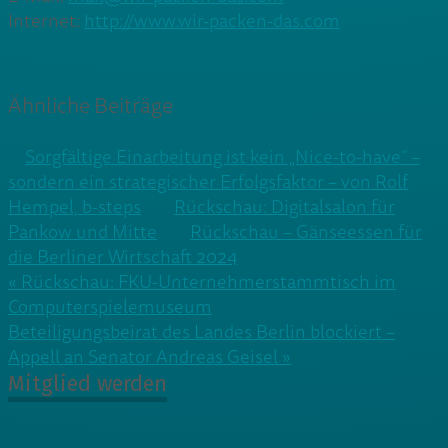
Internet:
http://www.wir-packen-das.com
Ähnliche Beiträge
Sorgfältige Einarbeitung ist kein „Nice-to-have“ –
sondern ein strategischer Erfolgsfaktor – von Rolf
Hempel, b-steps
Rückschau: Digitalsalon für
Pankow und Mitte
Rückschau – Gänseessen für
die Berliner Wirtschaft 2024
Beitragsnavigation
« Rückschau: FKU-Unternehmerstammtisch im
Computerspielemuseum
Beteiligungsbeirat des Landes Berlin blockiert –
Appell an Senator Andreas Geisel »
Mitglied werden