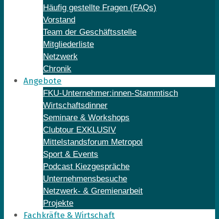
Häufig gestellte Fragen (FAQs)
Vorstand
Team der Geschäftsstelle
Mitgliederliste
Netzwerk
Chronik
Angebote
FKU-Unternehmer:innen-Stammtisch
Wirtschaftsdinner
Seminare & Workshops
Clubtour EXKLUSIV
Mittelstandsforum Metropol
Sport & Events
Podcast Kiezgespräche
Unternehmensbesuche
Netzwerk- & Gremienarbeit
Projekte
Fachkräfte & Wirtschaft