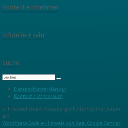
Kontakt aufnehmen
Informiert sein
Suche
Suche
nach:
Datenschutzerklärung
Kontakt / Impressum
© Friedrichshain-Kreuzberger Unternehmerverein
e.V.
WordPress Cookie-Hinweis von Real Cookie Banner