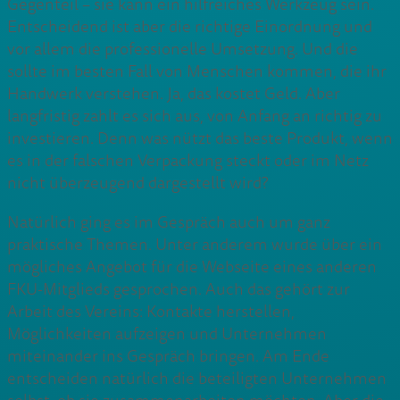
Gegenteil – sie kann ein hilfreiches Werkzeug sein.
Entscheidend ist aber die richtige Einordnung und
vor allem die professionelle Umsetzung. Und die
sollte im besten Fall von Menschen kommen, die ihr
Handwerk verstehen. Ja, das kostet Geld. Aber
langfristig zahlt es sich aus, von Anfang an richtig zu
investieren. Denn was nützt das beste Produkt, wenn
es in der falschen Verpackung steckt oder im Netz
nicht überzeugend dargestellt wird?
Natürlich ging es im Gespräch auch um ganz
praktische Themen. Unter anderem wurde über ein
mögliches Angebot für die Webseite eines anderen
FKU-Mitglieds gesprochen. Auch das gehört zur
Arbeit des Vereins: Kontakte herstellen,
Möglichkeiten aufzeigen und Unternehmen
miteinander ins Gespräch bringen. Am Ende
entscheiden natürlich die beteiligten Unternehmen