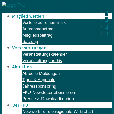
Skip
to
In
Mitglied werden!
content
Fa
Vorteile auf einen Blick
Yo
Aufnahmeantrag
Li
Mitgliedsbeitrag
Satzung
Veranstaltungen
Veranstaltungskalender
Veranstaltungsarchiv
Aktuelles
Aktuelle Meldungen
Tipps & Angebote
Jahressponsoring
FKU-Newsletter abonnieren
Presse & Downloadbereich
Der FKU
Netzwerk für die regionale Wirtschaft