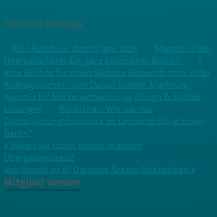
Ähnliche Beiträge
FKU-Rundtour durchs Jahr 2025
Magazin in der
Heeresbäckerei: Ein ganz besonderer Besuch
7
gute Gründe für einen Website Relaunch trotz voller
Auftragsbücher – von Daniel Triebke, Markburg |
Agentur für Markenentwicklung, Design & digitale
Lösungen
Rückschau: Wie war das
Digitalisierungsfrühstück im Leonardo Royal Hotel
Berlin?
Beitragsnavigation
« Waren Sie schon einmal in einem
Übergabeprozess?
Von Google zu KI: Die neue Ära der Sichtbarkeit »
Mitglied werden