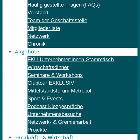
Häufig gestellte Fragen (FAQs)
Vorstand
Team der Geschäftsstelle
Mitgliederliste
Netzwerk
Chronik
Angebote
FKU-Unternehmer:innen-Stammtisch
Wirtschaftsdinner
Seminare & Workshops
Clubtour EXKLUSIV
Mittelstandsforum Metropol
Sport & Events
Podcast Kiezgespräche
Unternehmensbesuche
Netzwerk- & Gremienarbeit
Projekte
Fachkräfte & Wirtschaft