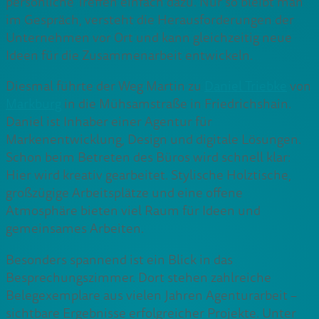
persönliche Treffen einfach dazu. Nur so bleibt man
im Gespräch, versteht die Herausforderungen der
Unternehmen vor Ort und kann gleichzeitig neue
Ideen für die Zusammenarbeit entwickeln.
Diesmal führte der Weg Martin zu
Daniel Triebke
von
Markburg
in die Mühsamstraße in Friedrichshain.
Daniel ist Inhaber einer Agentur für
Markenentwicklung, Design und digitale Lösungen.
Schon beim Betreten des Büros wird schnell klar:
Hier wird kreativ gearbeitet. Stylische Holztische,
großzügige Arbeitsplätze und eine offene
Atmosphäre bieten viel Raum für Ideen und
gemeinsames Arbeiten.
Besonders spannend ist ein Blick in das
Besprechungszimmer. Dort stehen zahlreiche
Belegexemplare aus vielen Jahren Agenturarbeit –
sichtbare Ergebnisse erfolgreicher Projekte. Unter