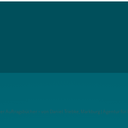
ler Auftragsbücher – von Daniel Triebke, Markburg | Agentur fü