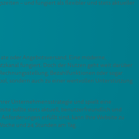
ten – und fungiert als flexibler und stets aktueller
nate oder Angebotsversand. Eine moderne,
satzkanal fungiert. Doch der Nutzen geht weit darüber
echnungsstellung, Bezahlfunktionen oder sogar
ool, sondern auch zu einer wertvollen Unterstützung
l Ihrer Unternehmensstrategie und spielt eine
site sollte stets aktuell, benutzerfreundlich und
 Anforderungen erfüllt sind, kann Ihre Website zu
e Woche und 24 Stunden am Tag.