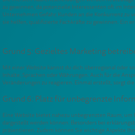
zu gewinnen, da potenzielle Interessenten oft im Int
Unternehmen Gefahr, Kunden an die Konkurrenz zu ve
sie helfen, qualifizierte Fachkräfte zu gewinnen. Ein 
Grund 5: Gezieltes Marketing betreib
Mit einer Website kannst du dich überregional oder sog
Inhalte, Sprachen oder Währungen. Auch für die Anspra
Veränderungen zu reagieren. Einmal erstellt, sorgt d
Grund 6: Platz für unbegrenzte Info
Eine Website bietet nahezu unbegrenzten Raum, um Inf
dargestellt werden können. Besonders bei erklärungsb
präsentieren. Zudem können Sie wichtige Aspekte Ihr