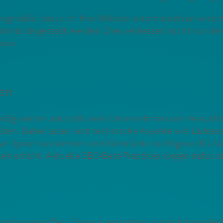
sorgt dafür, dass sich Ihre Website automatisch an vers
imal dargestellt werden. Dies verbessert nicht nur di
ions.
den
dig weiter und stellt viele Unternehmen vor Herausfo
lten. Dabei lassen sich technische Aspekte wie Ladezei
an Sprachassistenten und Künstliche Intelligenz (KI). 
eit erhöht. Aktuelle SEO-Best-Practices sorgen dafür, d
nline getroffen. Eine gut gestaltete und sichtbare W