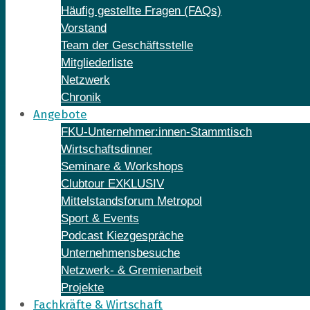
Häufig gestellte Fragen (FAQs)
Vorstand
Team der Geschäftsstelle
Mitgliederliste
Netzwerk
Chronik
Angebote
FKU-Unternehmer:innen-Stammtisch
Wirtschaftsdinner
Seminare & Workshops
Clubtour EXKLUSIV
Mittelstandsforum Metropol
Sport & Events
Podcast Kiezgespräche
Unternehmensbesuche
Netzwerk- & Gremienarbeit
Projekte
Fachkräfte & Wirtschaft