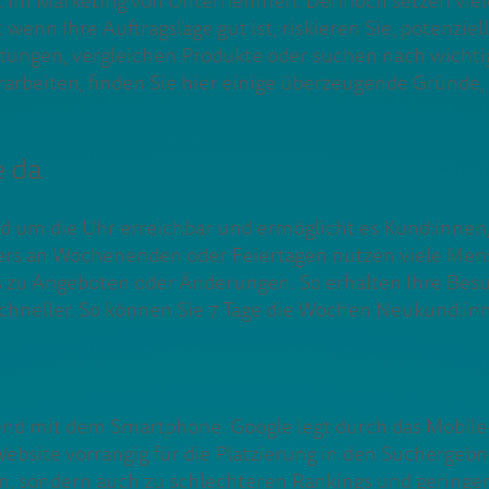
nt im Marketing von Unternehmen. Dennoch setzen viele
 wenn Ihre Auftragslage gut ist, riskieren Sie, potenzi
stungen, vergleichen Produkte oder suchen nach wichtig
rarbeiten, finden Sie hier einige überzeugende Gründ
e da
nd um die Uhr erreichbar und ermöglicht es Kund:innen
ders an Wochenenden oder Feiertagen nutzen viele Men
 es zu Angeboten oder Änderungen. So erhalten Ihre Be
schneller. So können Sie 7 Tage die Wochen Neukund:i
end mit dem Smartphone. Google legt durch das Mobile
Website vorrangig für die Platzierung in den Suchergeb
en, sondern auch zu schlechteren Rankings und geringer