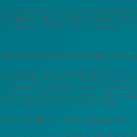
Ein responsives Webdesign ist daher unerlässlich. Es 
Smartphones, Tablets und Desktops gleichermaßen opt
Verweildauer und die Wahrscheinlichkeit von Convers
Grund 3: Noch besser gefunden wer
Suchmaschinenoptimierung (SEO) entwickelt sich stän
perfekte Gelegenheit, SEO von Grund auf neu zu gesta
Ein weiterer entscheidender Faktor ist die Anpassung 
Sprachassistenten besser erkannt, was die Erreichbark
besser abschneidet und zukunftssicher bleibt.
Grund 4: Neukund:innen gewinnen
Die meisten Kaufentscheidungen werden heutzutage o