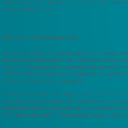
moderne Website erlaubt es Ihnen, neue Informationen
Kommunikationskanal.
Grund 7: Zeitersparnis
Die Kommunikation mit potenziellen Kund:innen kann 
aktualisierte Website spart wertvolle Zeit, indem sie 
hinaus: Eine gut programmierte Website kann auch i
Lagerverwaltung lassen sich integrieren und automati
für den täglichen Geschäftsbetrieb.
Eine Businesswebsite ist längst nicht mehr nur eine di
entscheidende Rolle dabei, Ihr Unternehmen in einer d
zielgruppenspezifisch gestaltet sein, um effektiv mi
einer leistungsstarken “Mitarbeiterin” werden, die r