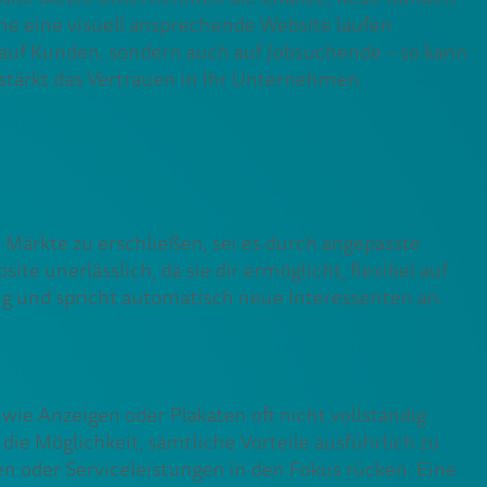
ne eine visuell ansprechende Website laufen
auf Kunden, sondern auch auf Jobsuchende – so kann
e stärkt das Vertrauen in Ihr Unternehmen.
e Märkte zu erschließen, sei es durch angepasste
e unerlässlich, da sie dir ermöglicht, flexibel auf
ing und spricht automatisch neue Interessenten an.
ie Anzeigen oder Plakaten oft nicht vollständig
ie Möglichkeit, sämtliche Vorteile ausführlich zu
 oder Serviceleistungen in den Fokus rücken. Eine