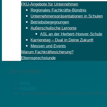
FKU-Angebote für Unternehmen
Regionales Fachkräfte-Bündnis
Unternehmenspräsentationen in Schulen
Betriebsbegegnungen
Außerschulische Lernorte
ASL an der Herbert-Hoover-Schule
Karrieretag – Dual in Deine Zukunft
Messen und Events
Warum Fachkräftesicherung?
Elternsprechstunde
Sie sind hier:
Home
Aktuelles
7 gute Gründe für einen Website Relaunch trotz vol