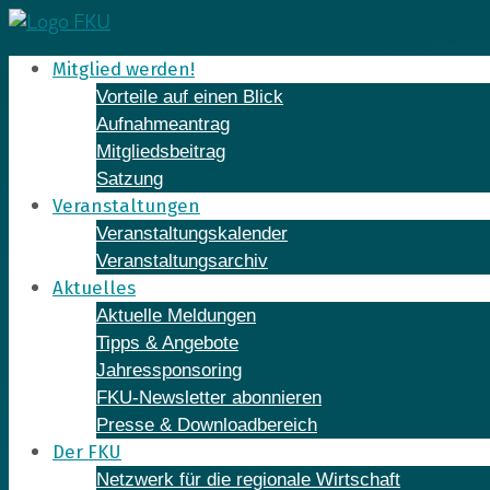
Skip
to
Mitglied werden!
content
Vorteile auf einen Blick
Aufnahmeantrag
Mitgliedsbeitrag
Satzung
Veranstaltungen
Veranstaltungskalender
Veranstaltungsarchiv
Aktuelles
Aktuelle Meldungen
Tipps & Angebote
Jahressponsoring
FKU-Newsletter abonnieren
Presse & Downloadbereich
Der FKU
Netzwerk für die regionale Wirtschaft