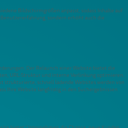
chiedene Bildschirmgrößen anpasst, sodass Inhalte auf
e Benutzererfahrung, sondern erhöht auch die
rderungen. Der Relaunch einer Website bietet die
ten, URL-Struktur und interne Verlinkung optimieren.
Gut strukturierte, schnell ladende Websites werden von
ass Ihre Website langfristig in den Suchergebnissen
ebsite bietet Unternehmen die Chance, neue Kunden