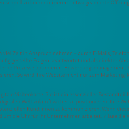
 schnell zu kommunizieren – etwa geänderte Öffnungszei
viel Zeit in Anspruch nehmen – durch E-Mails, Telefo
häufig gestellte Fragen beantwortet und als direkter Ab
nterne Prozesse optimieren. Bewerbungsmanagement, R
sieren. So wird Ihre Website nicht nur zum Marketing-T
gitale Visitenkarte. Sie ist ein essenzieller Bestandtei
igitalen Welt zukunftssicher zu positionieren. Ihre Web
t potenziellen Kund:innen zu kommunizieren. Wenn diese
und um die Uhr für Ihr Unternehmen arbeitet, 7 Tage di