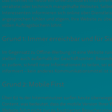
Das Internet ist heute ein unverzichtbares Instrume
veraltete oder technisch mangelhafte Websites. Selbst
Interessenten informieren sich online über Dienstlei
angesprochen fühlen und zögern, Ihre Website zu übe
vollen Auftragsbüchern lohnt.
Grund 1: Immer erreichbar und für Si
Im Gegensatz zu Offline-Werbung ist eine Website ru
stellen – auch außerhalb der Geschäftszeiten. Beson
es zudem, schnell neue Informationen zu teilen, sei
informiert – kein anderes Kommunikationsmittel ist 
Grund 2: Mobile First
Über 62 % der Internetnutzer surfen heute überwieg
Content, was bedeutet, dass die mobile Version Ihrer 
Website führt nicht nur zu frustrierten Besucher:inn