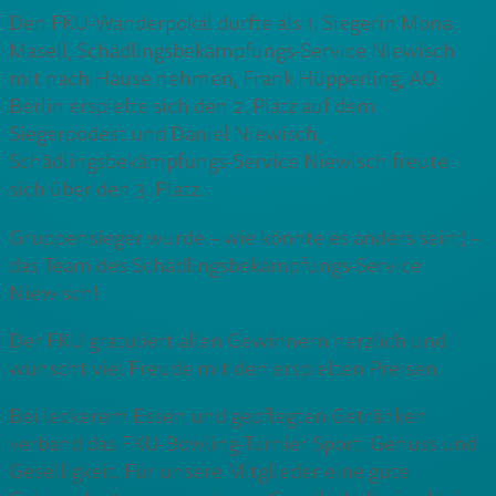
Den FKU-Wanderpokal durfte als 1. Siegerin Mona
Masell, Schädlingsbekämpfungs-Service Niewisch
mit nach Hause nehmen, Frank Hüpperling, AO
Berlin erspielte sich den 2. Platz auf dem
Siegerpodest und Daniel Niewisch,
Schädlingsbekämpfungs-Service Niewisch freute
sich über den 3. Platz.
Gruppensieger wurde – wie könnte es anders sein;) –
das Team des Schädlingsbekämpfungs-Service
Niewisch!
Der FKU gratuliert allen Gewinnern herzlich und
wünscht viel Freude mit den erspielten Preisen.
Bei leckerem Essen und gepflegten Getränken
verband das FKU-Bowling-Turnier Sport, Genuss und
Geselligkeit. Für unsere Mitglieder eine gute