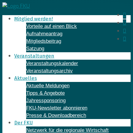
Skip
to
In
Mitglied werden!
content
Fa
Vorteile auf einen Blick
Yo
Aufnahmeantrag
Li
Mitgliedsbeitrag
Satzung
Veranstaltungen
Veranstaltungskalender
Veranstaltungsarchiv
Aktuelles
Aktuelle Meldungen
Tipps & Angebote
Jahressponsoring
FKU-Newsletter abonnieren
Presse & Downloadbereich
Der FKU
Netzwerk für die regionale Wirtschaft