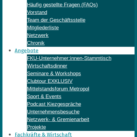
Häufig gestellte Fragen (FAQs)
Vorstand
Team der Geschäftsstelle
Mitgliederliste
Netzwerk
Chronik
Angebote
FKU-Unternehmer:innen-Stammtisch
Wirtschaftsdinner
Seminare & Workshops
Clubtour EXKLUSIV
Mittelstandsforum Metropol
Sport & Events
Podcast Kiezgespräche
Unternehmensbesuche
Netzwerk- & Gremienarbeit
Projekte
Fachkräfte & Wirtschaft