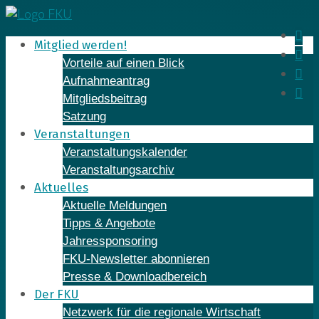
Skip
to
In
Mitglied werden!
content
Fa
Vorteile auf einen Blick
Yo
Aufnahmeantrag
Li
Mitgliedsbeitrag
Satzung
Veranstaltungen
Veranstaltungskalender
Veranstaltungsarchiv
Aktuelles
Aktuelle Meldungen
Tipps & Angebote
Jahressponsoring
FKU-Newsletter abonnieren
Presse & Downloadbereich
Der FKU
Netzwerk für die regionale Wirtschaft