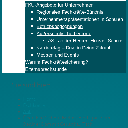
FKU-Angebote für Unternehmen
Regionales Fachkräfte-Bündnis
Unternehmenspräsentationen in Schulen
Betriebsbegegnungen
Außerschulische Lernorte
ASL an der Herbert-Hoover-Schule
Karrieretag – Dual in Deine Zukunft
Messen und Events
Warum Fachkräftesicherung?
Elternsprechstunde
Sie sind hier:
Home
Fachkräfte
ASL
Über den Dächern Berlins: Ein Tag auf dem
Berliner Dom mit Gerüstbau Tisch