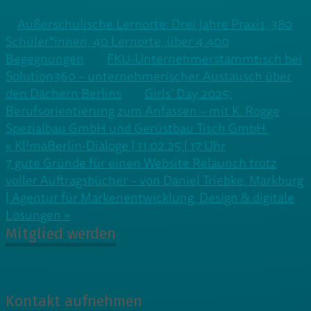
Außerschulische Lernorte: Drei Jahre Praxis, 380
Schüler*innen, 40 Lernorte, über 4.400
Begegnungen
FKU-Unternehmerstammtisch bei
Solution360 – unternehmerischer Austausch über
den Dächern Berlins
Girls’ Day 2025:
Berufsorientierung zum Anfassen – mit K. Rogge
Spezialbau GmbH und Gerüstbau Tisch GmbH
Beitragsnavigation
« Kl!maBerlin-Dialoge | 11.02.25 | 17 Uhr
7 gute Gründe für einen Website Relaunch trotz
voller Auftragsbücher – von Daniel Triebke, Markburg
| Agentur für Markenentwicklung, Design & digitale
Lösungen »
Mitglied werden
Kontakt aufnehmen