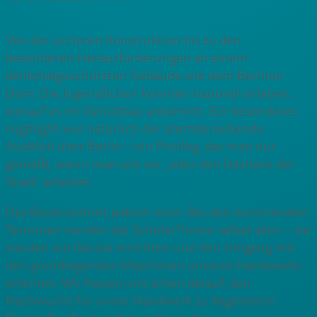
Von der sicheren Konstruktion bis zu den
besonderen Herausforderungen an einem
denkmalgeschützten Gebäude wie dem Berliner
Dom: Die Jugendlichen konnten hautnah erleben,
worauf es im Gerüstbau ankommt. Ein besonderes
Highlight war natürlich der atemberaubende
Ausblick über Berlin – ein Privileg, das man nur
genießt, wenn man wie wir „über den Dächern der
Stadt“ arbeitet.
Das Beste kommt jedoch noch: Bei den kommenden
Terminen werden die Schüler*innen selbst aktiv – sie
werden ein Gerüst errichten und den Umgang mit
den grundlegenden Maschinen unseres Handwerks
erlernen. Wir freuen uns schon darauf, den
Nachwuchs für unser Handwerk zu begeistern!