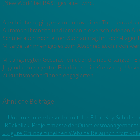
„New Work“ bei BASF gestaltet wird.
Anschließend ging es zum innovativen Themenwelten-
Automobilbranche und lernten die verschiedenen Ausb
Schüler auch noch einen Suchauftrag im Koch-Lager. 
Mitarbeiterinnen gab es zum Abschied auch noch wertv
Mit angeregten Gesprächen über die neu erlangten Ein
Jugendberufsagentur Friedrichshain-Kreuzberg. Unser
Zukunftsmacher*innen engagierten.
Ähnliche Beiträge
Unternehmensbesuche mit der Ellen-Key-Schule – 
Rückblick: Projektmesse der Quartiersmanagement
Beitragsnavigation
« 7 gute Gründe für einen Website Relaunch trotz voll