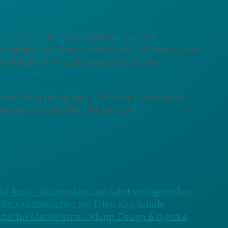
erfuhren dort Interessantes über die
logistiker*innen erhielt jede Schülerin, jeder
abe hat große Freude gemacht. Von den
hen Reiseplan ging es schließlich zurück zur
hmen und Schulen, die sich als
ke-Tour – Netzwerken und Fahrtwind genießen
Betriebsbesuchen der Ellen-Key-Schule
ntur für Markenentwicklung, Design & digitale