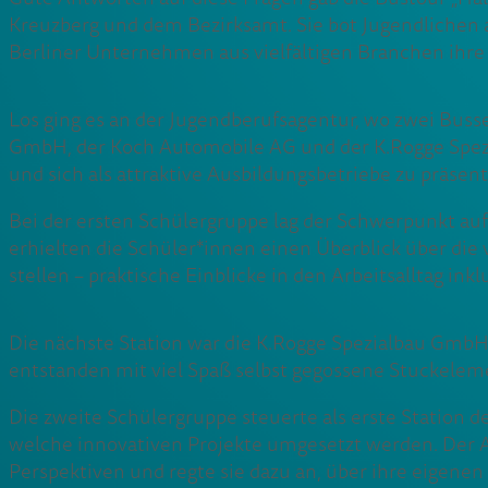
Kreuzberg und dem Bezirksamt. Sie bot Jugendlichen au
Berliner Unternehmen aus vielfältigen Branchen ihre 
Los ging es an der Jugendberufsagentur, wo zwei Bus
GmbH, der Koch Automobile AG und der K.Rogge Spezi
und sich als attraktive Ausbildungsbetriebe zu präsent
Bei der ersten Schülergruppe lag der Schwerpunkt au
erhielten die Schüler*innen einen Überblick über die
stellen – praktische Einblicke in den Arbeitsalltag inkl
Die nächste Station war die K.Rogge Spezialbau GmbH,
entstanden mit viel Spaß selbst gegossene Stuckeleme
Die zweite Schülergruppe steuerte als erste Station 
welche innovativen Projekte umgesetzt werden. Der 
Perspektiven und regte sie dazu an, über ihre eigene