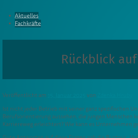
Aktuelles
Fachkräfte
Rückblick au
Veröffentlicht am
15. Januar 2025
von
Zdenka Hruby
Ist nicht jeder Betrieb mit seiner ganz spezifischen 
Berufsorientierung aussehen, die jungen Menschen kur
Karriereweg erleichtert? Wie kann es Unternehmen gel
Gute Antworten auf diese Fragen gab die Bustour „Hal