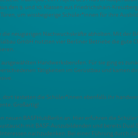
s den 9. und 10. Klassen aus Friedrichshain-Kreuzberg 
Türen, um wissbegierige Schüler*innen für ihre Ausbil
se die neugierigen Nachwuchskräfte abholten. Mit der 
albau GmbH nutzten vier Berliner Betriebe die gute 
ieren.
f ausgewählten Handwerksberufen. Für sie ging es zun
 verschiedenen Tätigkeiten im Gerüstbau und kamen dir
usive.
 dort testeten die Schüler*innen ebenfalls ihr handwer
nte. Großartig!
den neuen BASFHubBerlin an. Hier erfuhren die Schüler*
Austausch mit BASF-Auszubildenden und bereits Dual-S
n Interessen nachzudenken. Bei einer Führung durch das