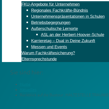
FKU-Angebote für Unternehmen
Regionales Fachkräfte-Bündnis
Unternehmenspräsentationen in Schulen
Betriebsbegegnungen
Außerschulische Lernorte
ASL an der Herbert-Hoover-Schule
Karrieretag – Dual in Deine Zukunft
Messen und Events
Warum Fachkräftesicherung?
Elternsprechstunde
Sie sind hier:
Home
Aktuelles
Rückblick auf die Bustour „HALTESTELLE TRAUMJ