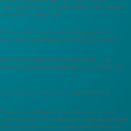
wertvolle Einblicke in die Berufswelt. Dabei öffneten
dungsberufe zu begeistern.
BASF Services Europe GmbH, der Gerüstbau Tisch
Chance, mit Jugendlichen ins Gespräch zu kommen
ächst zum Spezialgerüstbauer Tisch GmbH. Hier
ekt mit Fachleuten ins Gespräch, um ihre Fragen zu
kliches Talent – unter fachkundiger Anleitung
innen, wie vielfältig die Chemiebranche ist und
tudierenden vor Ort eröffnete den Jugendlichen neue
 Haus erhielten sie einen erhellenden Einblick, wie