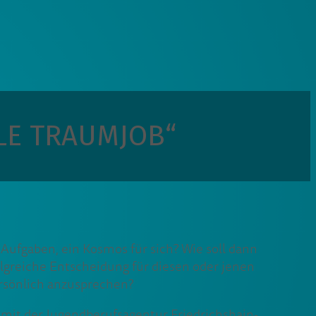
LLE TRAUMJOB“
 Aufgaben, ein Kosmos für sich? Wie soll dann
olgreiche Entscheidung für diesen oder jenen
ersönlich anzusprechen?
n mit der Jugendberufsagentur Friedrichshain-