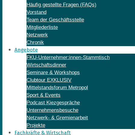
Häufig gestellte Fragen (FAQs)
Vorstand
Team der Geschäftsstelle
Mitgliederliste
Netzwerk
Chronik
Angebote
FKU-Unternehmer:innen-Stammtisch
Wirtschaftsdinner
Seminare & Workshops
Clubtour EXKLUSIV
Mittelstandsforum Metropol
Sport & Events
Podcast Kiezgespräche
Unternehmensbesuche
Netzwerk- & Gremienarbeit
Projekte
Fachkräfte & Wirtschaft