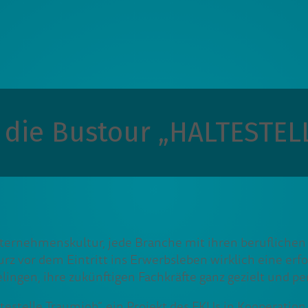
f die Bustour „HALTESTE
Unternehmenskultur, jede Branche mit ihren beruflichen
z vor dem Eintritt ins Erwerbsleben wirklich eine erf
ingen, ihre zukünftigen Fachkräfte ganz gezielt und p
testelle Traumjob“, ein Projekt des FKUs in Kooperatio