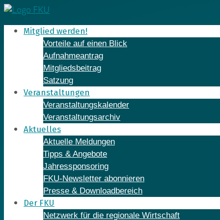
Skip
to
Mitglied werden!
content
Vorteile auf einen Blick
Aufnahmeantrag
Mitgliedsbeitrag
Satzung
Veranstaltungen
Veranstaltungskalender
Veranstaltungsarchiv
Aktuelles
Aktuelle Meldungen
Tipps & Angebote
Jahressponsoring
FKU-Newsletter abonnieren
Presse & Downloadbereich
Der FKU
Netzwerk für die regionale Wirtschaft