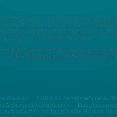
Koch-Store der Koch Automobile AG. Die Jugendlichen 
ildungsberufe in diesem Bereich kennen. Als Nachwuchs
Die leckere Belohnung für das schnelle Lösen der Aufg
olle Tipps für den Einstieg ins Berufsleben.
drücke und Inspirationen für den ganz eigenen beruflic
 herzliches Dankschön gilt den teilnehmenden Unterne
der Rückblick
Rückblick: Unternehmer*innen auf Bi
s in Wedding und Gesundbrunnen
Rückschau zu den 
er Auftragsbücher – von Daniel Triebke, Markburg | Age