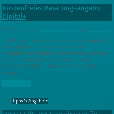
Kostenfreies Beratungsangebot
Digital+
Veröffentlicht am
17. November 2021
von
Cedrik Lutz
DIGITAL+ der Hochschule für Technik und Wirtschaft
Berlin begleitet insbesondere kleine und
mittelständische Berliner Unternehmen bei ihrem
Schritt in die Digitalisierung, um nachhaltig
wettbewerbsfähig zu bleiben und neue digitale
Konzepte
» Weiterlesen
Tipps & Angebote