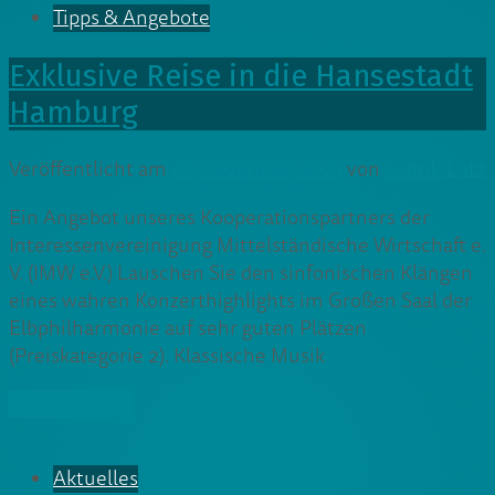
Tipps & Angebote
Exklusive Reise in die Hansestadt
Hamburg
Veröffentlicht am
20. Dezember 2021
von
Cedrik Lutz
Ein Angebot unseres Kooperationspartners der
Interessenvereinigung Mittelständische Wirtschaft e.
V. (IMW e.V.) Lauschen Sie den sinfonischen Klängen
eines wahren Konzerthighlights im Großen Saal der
Elbphilharmonie auf sehr guten Plätzen
(Preiskategorie 2). Klassische Musik
» Weiterlesen
Aktuelles