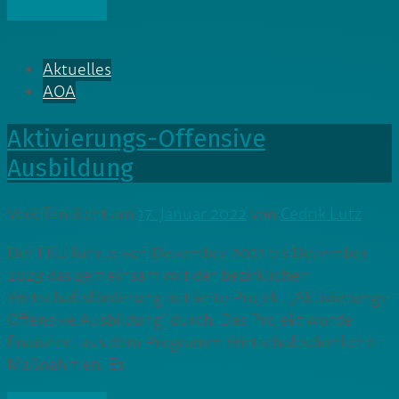
» Weiterlesen
Aktuelles
AOA
Aktivierungs-Offensive
Ausbildung
Veröffentlicht am
17. Januar 2022
von
Cedrik Lutz
Der FKU führte von Dezember 2021 bis Dezember
2023 das gemeinsam mit der bezirklichen
Wirtschaftsförderung initiierte Projekt „Aktivierungs-
Offensive Ausbildung“ durch. Das Projekt wurde
finanziert aus dem Programm Wirtschaftsdienliche
Maßnahmen. Es