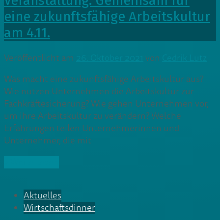
Veranstaltung: Gemeinsam für
eine zukunftsfähige Arbeitskultur
am 4.11.
Veröffentlicht am
26. Oktober 2021
von
Cedrik Lutz
Was macht eine zukunftsfähige Arbeitskultur aus?
Wie nutzen Unternehmen die Arbeitskultur zur
Fachkräftesicherung? Wie gehen Unternehmen vor,
um ihre Arbeitskultur zu verändern? Welche
Erfahrungen teilen Unternehmerinnen und
Unternehmer, die mit
» Weiterlesen
Aktuelles
Wirtschaftsdinner