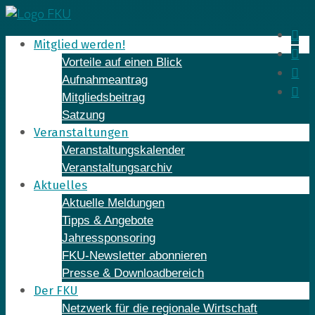
Skip
to
In
Mitglied werden!
content
Fa
Vorteile auf einen Blick
Yo
Aufnahmeantrag
Li
Mitgliedsbeitrag
Satzung
Veranstaltungen
Veranstaltungskalender
Veranstaltungsarchiv
Aktuelles
Aktuelle Meldungen
Tipps & Angebote
Jahressponsoring
FKU-Newsletter abonnieren
Presse & Downloadbereich
Der FKU
Netzwerk für die regionale Wirtschaft