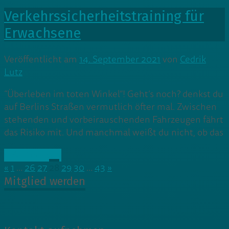
Verkehrssicherheitstraining für
Erwachsene
Veröffentlicht am
14. September 2021
von
Cedrik
Lutz
“Überleben im toten Winkel”! Geht’s noch? denkst du
auf Berlins Straßen vermutlich öfter mal. Zwischen
stehenden und vorbeirauschenden Fahrzeugen fährt
das Risiko mit. Und manchmal weißt du nicht, ob das
» Weiterlesen
«
1
…
26
27
28
29
30
…
43
»
Mitglied werden