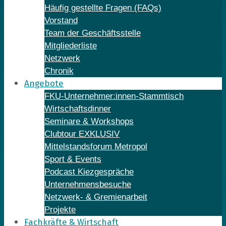
Häufig gestellte Fragen (FAQs)
Vorstand
Team der Geschäftsstelle
Mitgliederliste
Netzwerk
Chronik
Angebote
FKU-Unternehmer:innen-Stammtisch
Wirtschaftsdinner
Seminare & Workshops
Clubtour EXKLUSIV
Mittelstandsforum Metropol
Sport & Events
Podcast Kiezgespräche
Unternehmensbesuche
Netzwerk- & Gremienarbeit
Projekte
Fachkräfte & Wirtschaft