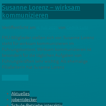
Susanne Lorenz – wirksam
kommunizieren
Veröffentlicht am
4. Juli 2021
von
Cedrik Lutz
FKU-Mitglieder stellen sich vor: Susanne Lorenz
steht für wirksam kommunizieren im
Führungskontext. Wirksam kommunizieren ist
besonders für die täglichen Aufgaben von
Führungskräften sehr wichtig. Als ehemalige
Filialleiterin hat Susanne Lorenz
» Weiterlesen
Aktuelles
jobentdecker
Schule-Betriebe interaktiv