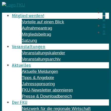
Skip
to
In
Mitglied werden!
content
Fa
Vorteile auf einen Blick
Yo
Aufnahmeantrag
Li
Mitgliedsbeitrag
Satzung
Veranstaltungen
Veranstaltungskalender
Veranstaltungsarchiv
Aktuelles
Aktuelle Meldungen
Tipps & Angebote
Jahressponsoring
FKU-Newsletter abonnieren
Presse & Downloadbereich
Der FKU
Netzwerk für die regionale Wirtschaft