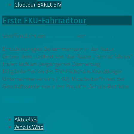
Clubtour EXKLUSIV
Erste FKU-Fahrradtour
Veröffentlicht am
20. Juli 2021
von
Cedrik Lutz
Entschleunigtes Beisammensein in der Natur
Getreu dem Liedtext von Max Raabe „Fahrrad fahren“
trafen sich am vergangenen Donnerstag
Mitglieder*innen des Friedrichshain-Kreuzberger
Unternehmervereins (FKU), Mitarbeiter*innen der
Geschäftsstelle sowie der Projekte „Schule-Betriebe
» Weiterlesen
Aktuelles
Who is Who