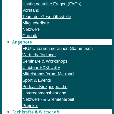
Häufig gestellte Fragen (FAQs)
Vorstand
Team der Geschäftsstelle
Mitgliederliste
Netzwerk
Chronik
Angebote
FKU-Unternehmer:innen-Stammtisch
Wirtschaftsdinner
Seminare & Workshops
Clubtour EXKLUSIV
Mittelstandsforum Metropol
Sport & Events
Podcast Kiezgespräche
Unternehmensbesuche
Netzwerk- & Gremienarbeit
Projekte
Fachkräfte & Wirtschaft