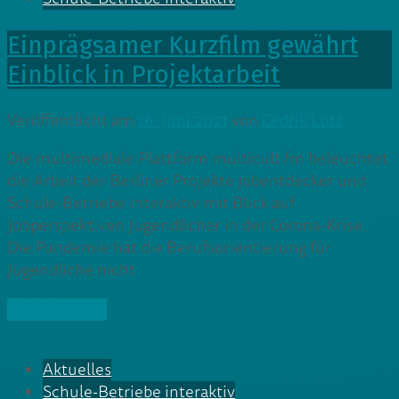
Einprägsamer Kurzfilm gewährt
Einblick in Projektarbeit
Veröffentlicht am
16. Juni 2021
von
Cedrik Lutz
Die multimediale Plattform multicult.fm beleuchtet
die Arbeit der Berliner Projekte jobentdecker und
Schule-Betriebe interaktiv mit Blick auf
Jobperspektiven Jugendlicher in der Corona-Krise.
Die Pandemie hat die Berufsorientierung für
Jugendliche nicht
» Weiterlesen
Aktuelles
Schule-Betriebe interaktiv