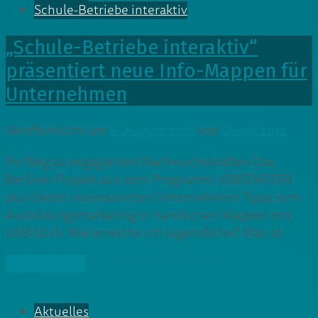
Schule-Betriebe interaktiv
„Schule-Betriebe interaktiv“
präsentiert neue Info-Mappen für
Unternehmen
Veröffentlicht am
6. August 2021
von
Cedrik Lutz
Ihr Weg zu engagierten Nachwuchskräften Das
Berliner Projekt aus dem Programm JOBSTARTER
plus bietet interessierten Unternehmen Tipps zum
Ausbildungsmarketing in handlichen Mappen mit
USB-Stick. Wie erreiche ich Jugendliche? Was ist
» Weiterlesen
Aktuelles