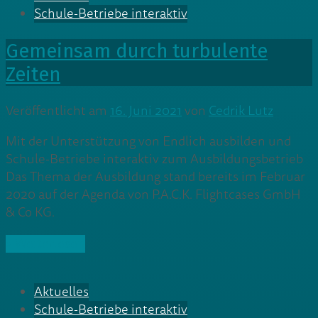
Schule-Betriebe interaktiv
Gemeinsam durch turbulente
Zeiten
Veröffentlicht am
16. Juni 2021
von
Cedrik Lutz
Mit der Unterstützung von Endlich ausbilden und
Schule-Betriebe interaktiv zum Ausbildungsbetrieb
Das Thema der Ausbildung stand bereits im Februar
2020 auf der Agenda von P.A.C.K. Flightcases GmbH
& Co KG.
» Weiterlesen
Aktuelles
Schule-Betriebe interaktiv