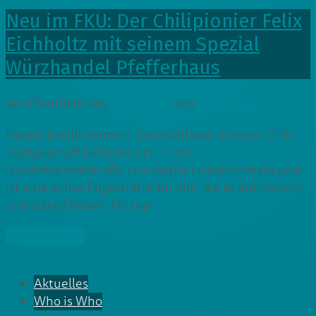
Neu im FKU: Der Chilipionier Felix
Eichholtz mit seinem Spezial
Würzhandel Pfefferhaus
Veröffentlicht am
8. Juli 2021
von
Cedrik Lutz
Herzlich willkommen! Deutschlands ältestes Chili
Fachgeschäft befindet sich in der
Niederbarnimstraße 11 in Berlin Friedrichshain und
ist eine echte Pilgerstätte für alle, die es kulinarisch
und scharf lieben. On top
» Weiterlesen
Aktuelles
Who is Who