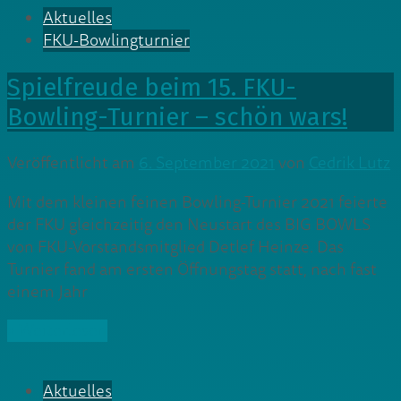
Aktuelles
FKU-Bowlingturnier
Spielfreude beim 15. FKU-
Bowling-Turnier – schön wars!
Veröffentlicht am
6. September 2021
von
Cedrik Lutz
Mit dem kleinen feinen Bowling-Turnier 2021 feierte
der FKU gleichzeitig den Neustart des BIG BOWLS
von FKU-Vorstandsmitglied Detlef Heinze. Das
Turnier fand am ersten Öffnungstag statt, nach fast
einem Jahr
» Weiterlesen
Aktuelles