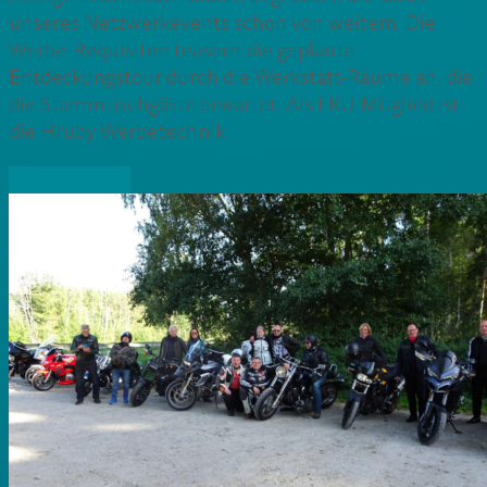
unseres Netzwerkevents schon von weitem. Die
Werbe-Requisiten teasern die geplante
Entdeckungstour durch die Werkstatt-Räume an, die
die Stammtischgäste erwartet. Als FKU-Mitglied ist
die Hruby Werbetechnik
» Weiterlesen