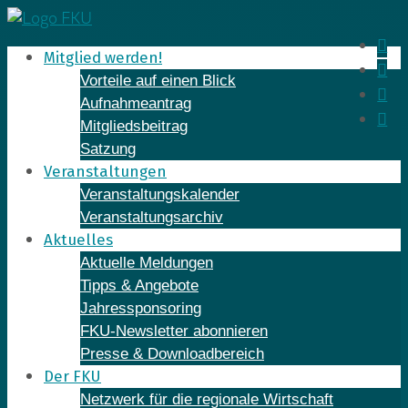
Skip
to
In
Mitglied werden!
content
Fa
Vorteile auf einen Blick
Yo
Aufnahmeantrag
Li
Mitgliedsbeitrag
Satzung
Veranstaltungen
Veranstaltungskalender
Veranstaltungsarchiv
Aktuelles
Aktuelle Meldungen
Tipps & Angebote
Jahressponsoring
FKU-Newsletter abonnieren
Presse & Downloadbereich
Der FKU
Netzwerk für die regionale Wirtschaft