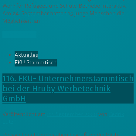
Work for Refugees und Schule-Betriebe interaktiv.
Am 24. September hatten 15 junge Menschen die
Möglichkeit, an
» Weiterlesen
Aktuelles
FKU-Stammtisch
116. FKU- Unternehmerstammtisch
bei der Hruby Werbetechnik
GmbH
Veröffentlicht am
22. September 2020
von
Cedrik
Lutz
Riesige Leuchtbuchstaben begrüßten die Gäste