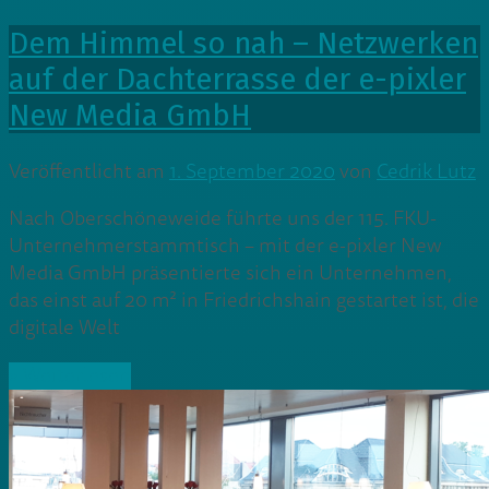
Dem Himmel so nah – Netzwerken
auf der Dachterrasse der e-pixler
New Media GmbH
Veröffentlicht am
1. September 2020
von
Cedrik Lutz
Nach Oberschöneweide führte uns der 115. FKU-
Unternehmerstammtisch – mit der e-pixler New
Media GmbH präsentierte sich ein Unternehmen,
das einst auf 20 m² in Friedrichshain gestartet ist, die
digitale Welt
» Weiterlesen