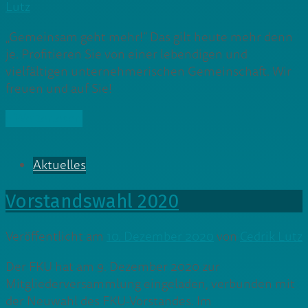
Lutz
„Gemeinsam geht mehr!“ Das gilt heute mehr denn
je. Profitieren Sie von einer lebendigen und
vielfältigen unternehmerischen Gemeinschaft. Wir
freuen und auf Sie!
» Weiterlesen
Aktuelles
Vorstandswahl 2020
Veröffentlicht am
10. Dezember 2020
von
Cedrik Lutz
Der FKU hat am 9. Dezember 2020 zur
Mitgliederversammlung eingeladen, verbunden mit
der Neuwahl des FKU-Vorstandes. Im