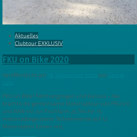
Aktuelles
Clubtour EXKLUSIV
FKU on Bike 2020
Veröffentlicht am
18. September 2020
von
Cedrik
Lutz
FKU on Bike! Fahrtvergnügen und Genuss – das
brachte die gemeinsame Motorradtour von FKU e.V.
und IMW e.V. zur Fischfarm 25 Teiche. 15
motorradbegeisterte Teilnehmende auf 12
Motorrädern fuhren mit,