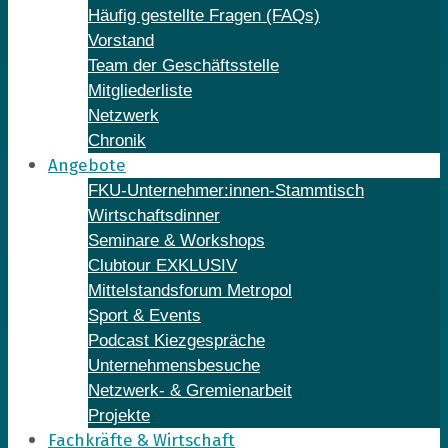
Häufig gestellte Fragen (FAQs)
Vorstand
Team der Geschäftsstelle
Mitgliederliste
Netzwerk
Chronik
Angebote
FKU-Unternehmer:innen-Stammtisch
Wirtschaftsdinner
Seminare & Workshops
Clubtour EXKLUSIV
Mittelstandsforum Metropol
Sport & Events
Podcast Kiezgespräche
Unternehmensbesuche
Netzwerk- & Gremienarbeit
Projekte
Fachkräfte & Wirtschaft