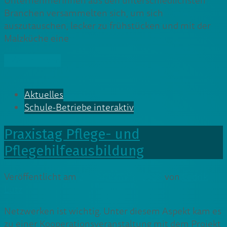
UnternehmerInnen aus den unterschiedlichsten
Branchen versammelten sich, um sich
auszutauschen, lecker zu frühstücken und mit der
Malzküche eine
» Weiterlesen
Aktuelles
Schule-Betriebe interaktiv
Praxistag Pflege- und
Pflegehilfeausbildung
Veröffentlicht am
24. September 2020
von
Cedrik
Lutz
Netzwerken ist wichtig. Unter diesem Aspekt kam es
zu einer Kooperationsveranstaltung mit dem Projekt