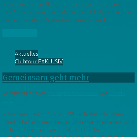
wunderschönen Plenarsaal der Neuen Mälzerei
begrüßte Versammlungsleiter Frank Hüpperling die
teilnehmenden Mitgliedsunternehmen. In
» Weiterlesen
Aktuelles
Clubtour EXKLUSIV
Gemeinsam geht mehr
Veröffentlicht am
30. September 2020
von
Cedrik
Lutz
2. Netzwerkfrühstück von Wirtschaftskreis Mitte,
Friedrichshain-Kreuzberger Unternehmerverein und
Unternehmensnetzwerk Moabit Ca. 30