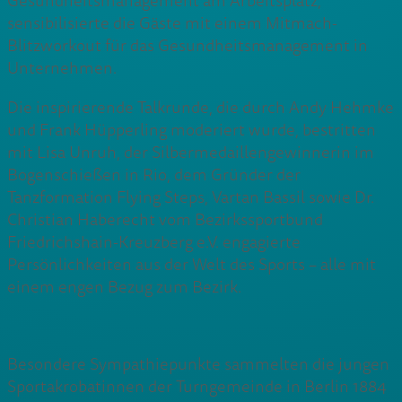
Gesundheitsmanagement am Arbeitsplatz,
sensibilisierte die Gäste mit einem Mitmach-
Blitzworkout für das Gesundheitsmanagement in
Unternehmen.
Die inspirierende Talkrunde, die durch Andy Hehmke
und Frank Hüpperling moderiert wurde, bestritten
mit Lisa Unruh, der Silbermedaillengewinnerin im
Bogenschießen in Rio, dem Gründer der
Tanzformation Flying Steps, Vartan Bassil sowie Dr.
Christian Haberecht vom Bezirkssportbund
Friedrichshain-Kreuzberg e.V. engagierte
Persönlichkeiten aus der Welt des Sports – alle mit
einem engen Bezug zum Bezirk.
Besondere Sympathiepunkte sammelten die jungen
Sportakrobatinnen der Turngemeinde in Berlin 1884