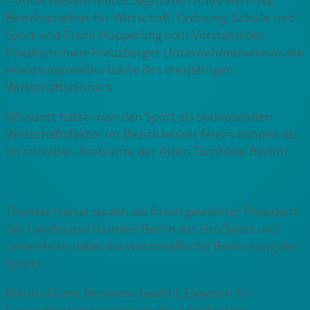
– unter diesem Motto begrüßten Andy Hehmke,
Bezirksstadtrat für Wirtschaft, Ordnung, Schule und
Sport und Frank Hüpperling vom Vorstand des
Friedrichshain-Kreuzberger Unternehmervereins die
erwartungsvollen Gäste des diesjährigen
Wirtschaftsdinners.
Wo sonst hätte man den Sport als bedeutenden
Wirtschaftsfaktor im Bezirk besser feiern können als
im stilvollen Ambiente der Alten Turnhalle Berlin?
Thomas Härtel sprach als frisch gewählter Präsident
des Landessportbundes Berlin das Grußwort und
unterstrich dabei die wirtschaftliche Bedeutung des
Sports.
Marina Diané (business health), Expertin für