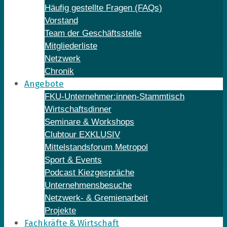
Häufig gestellte Fragen (FAQs)
Vorstand
Team der Geschäftsstelle
Mitgliederliste
Netzwerk
Chronik
Angebote
FKU-Unternehmer:innen-Stammtisch
Wirtschaftsdinner
Seminare & Workshops
Clubtour EXKLUSIV
Mittelstandsforum Metropol
Sport & Events
Podcast Kiezgespräche
Unternehmensbesuche
Netzwerk- & Gremienarbeit
Projekte
Fachkräfte & Wirtschaft