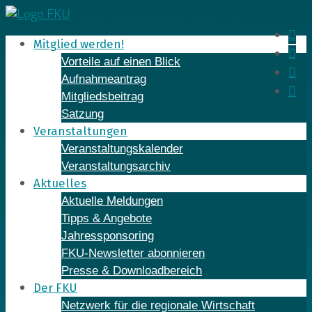
Skip
to
In
Mitglied werden!
content
Fa
Vorteile auf einen Blick
Yo
Aufnahmeantrag
Li
Mitgliedsbeitrag
Satzung
Veranstaltungen
Veranstaltungskalender
Veranstaltungsarchiv
Aktuelles
Aktuelle Meldungen
Tipps & Angebote
Jahressponsoring
FKU-Newsletter abonnieren
Presse & Downloadbereich
Der FKU
Netzwerk für die regionale Wirtschaft