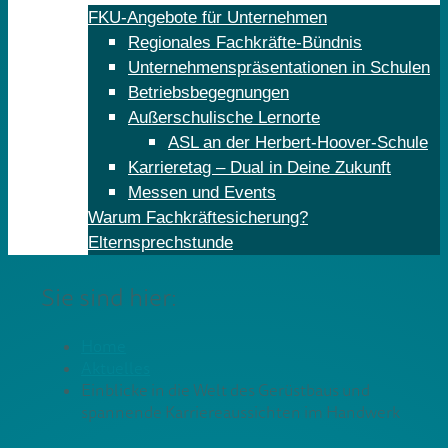
FKU-Angebote für Unternehmen
Regionales Fachkräfte-Bündnis
Unternehmenspräsentationen in Schulen
Betriebsbegegnungen
Außerschulische Lernorte
ASL an der Herbert-Hoover-Schule
Karrieretag – Dual in Deine Zukunft
Messen und Events
Warum Fachkräftesicherung?
Elternsprechstunde
Sie sind hier:
Home
Aktuelles
Einblicke in die Welt des Gerüstbaus und
spannende Karriereaussichten im Handwerk