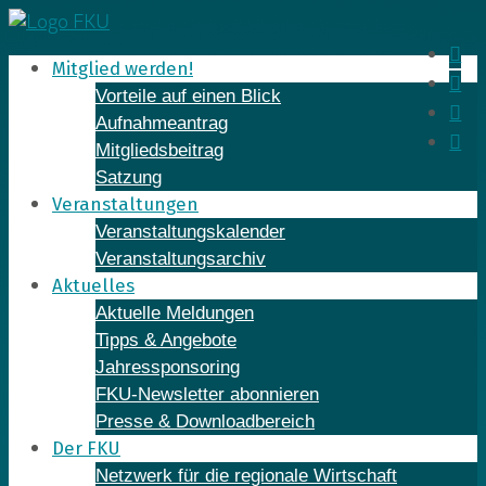
Skip
to
In
Mitglied werden!
content
Fa
Vorteile auf einen Blick
Yo
Aufnahmeantrag
Li
Mitgliedsbeitrag
Satzung
Veranstaltungen
Veranstaltungskalender
Veranstaltungsarchiv
Aktuelles
Aktuelle Meldungen
Tipps & Angebote
Jahressponsoring
FKU-Newsletter abonnieren
Presse & Downloadbereich
Der FKU
Netzwerk für die regionale Wirtschaft