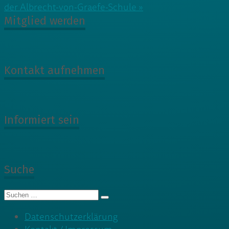
der Albrecht-von-Graefe-Schule »
Mitglied werden
Kontakt aufnehmen
Informiert sein
Suche
Suche
nach:
Datenschutzerklärung