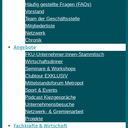
Häufig gestellte Fragen (FAQs)
Vorstand
Team der Geschäftsstelle
Mitgliederliste
Netzwerk
Chronik
Angebote
FKU-Unternehmer:innen-Stammtisch
Wirtschaftsdinner
Seminare & Workshops
Clubtour EXKLUSIV
Mittelstandsforum Metropol
Sport & Events
Podcast Kiezgespräche
Unternehmensbesuche
Netzwerk- & Gremienarbeit
Projekte
Fachkräfte & Wirtschaft