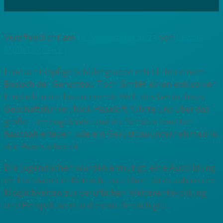
Veröffentlicht am
18. September 2023
von
Leonie
Müller-Moewes
Eine achtköpfige Schülergruppe erhielt bei einem
Besuch der Gerüstbau Tisch GmbH einen exklusiven
Einblick in die faszinierende Welt des Gerüstbaus.
Geschäftsführer, Nick Haseloff, führte uns über das
große Firmengelände und die Schüler konnten
hautnah erleben, wie ein Gerüstbauunternehmen in
der Praxis arbeitet.
Die Jugendlichen wurden ermutigt, eine Ausbildung
im Handwerk in Betracht zu ziehen, da es zahlreiche
Möglichkeiten zur beruflichen Weiterentwicklung
und Perspektiven in diesem Bereich gibt.