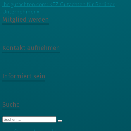
ihr-gutachten.com: KFZ-Gutachten für Berliner
Unternehmer »
Mitglied werden
Kontakt aufnehmen
Informiert sein
Suche
Suche
nach: