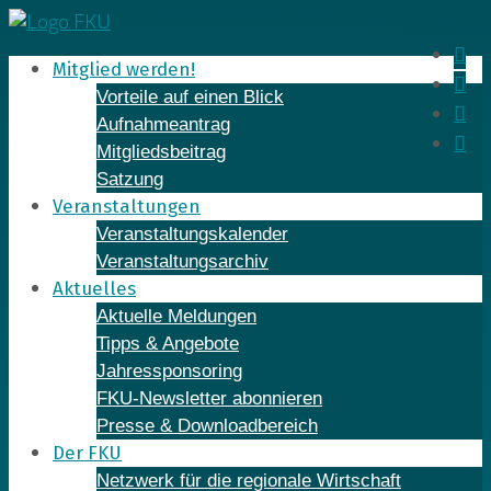
Skip
to
In
Mitglied werden!
content
Fa
Vorteile auf einen Blick
Yo
Aufnahmeantrag
Li
Mitgliedsbeitrag
Satzung
Veranstaltungen
Veranstaltungskalender
Veranstaltungsarchiv
Aktuelles
Aktuelle Meldungen
Tipps & Angebote
Jahressponsoring
FKU-Newsletter abonnieren
Presse & Downloadbereich
Der FKU
Netzwerk für die regionale Wirtschaft