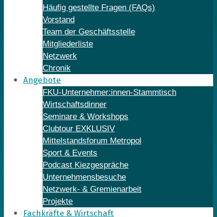
Häufig gestellte Fragen (FAQs)
Vorstand
Team der Geschäftsstelle
Mitgliederliste
Netzwerk
Chronik
Angebote
FKU-Unternehmer:innen-Stammtisch
Wirtschaftsdinner
Seminare & Workshops
Clubtour EXKLUSIV
Mittelstandsforum Metropol
Sport & Events
Podcast Kiezgespräche
Unternehmensbesuche
Netzwerk- & Gremienarbeit
Projekte
Fachkräfte & Wirtschaft