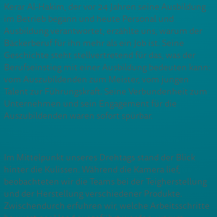
Kerar Al-Hakim, der vor 24 Jahren seine Ausbildung
im Betrieb begann und heute Personal und
Ausbildung verantwortet, erzählte uns, warum der
Bäckerberuf für ihn mehr als ein Job ist. Seine
Geschichte steht stellvertretend für das, was der
Berufseinstieg mit einer Ausbildung bedeuten kann:
vom Auszubildenden zum Meister, vom jungen
Talent zur Führungskraft. Seine Verbundenheit zum
Unternehmen und sein Engagement für die
Auszubildenden waren sofort spürbar.
Im Mittelpunkt unseres Drehtags stand der Blick
hinter die Kulissen. Während die Kamera lief,
beobachteten wir die Teams bei der Teigherstellung
und der Herstellung verschiedener Produkte.
Zwischendurch erfuhren wir, welche Arbeitsschritte