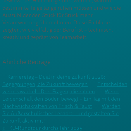
bewusst per Hand ausgeführt werden, warum
bestimmte Teige lange ruhen müssen und wie die
Auszubildenden Stück für Stück mehr
Verantwortung übernehmen. Diese Einblicke
zeigten, wie vielfältig der Beruf ist – technisch,
kreativ und geprägt von Teamarbeit.
Ähnliche Beiträge
Karrieretag – Dual in deine Zukunft 2026:
Begegnungen, die Zukunft bewegen
Entscheiden,
wenn’s wackelt: Drei Fragen, die zählen
Wenn
Leidenschaft den Boden bewegt – Ein Tag mit den
Nachwuchskräften von Frisch & Faust
Werden
Sie Außerschulischer Lernort – und gestalten Sie
Zukunft aktiv mit!
Beitragsnavigation
« FKU-Rundtour durchs Jahr 2025