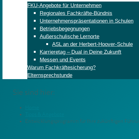
FKU-Angebote für Unternehmen
Regionales Fachkräfte-Bündnis
Unternehmenspräsentationen in Schulen
Betriebsbegegnungen
Außerschulische Lernorte
ASL an der Herbert-Hoover-Schule
Karrieretag – Dual in Deine Zukunft
Messen und Events
Warum Fachkräftesicherung?
Elternsprechstunde
Sie sind hier:
Home
Tipps & Angebote
Entwicklungsprogramm für Ihre zukünftigen Führu