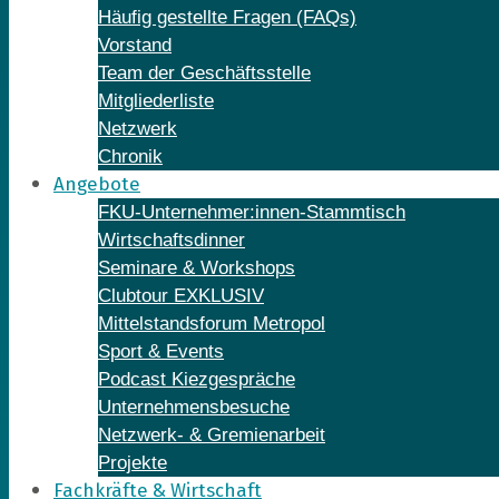
Häufig gestellte Fragen (FAQs)
Vorstand
Team der Geschäftsstelle
Mitgliederliste
Netzwerk
Chronik
Angebote
FKU-Unternehmer:innen-Stammtisch
Wirtschaftsdinner
Seminare & Workshops
Clubtour EXKLUSIV
Mittelstandsforum Metropol
Sport & Events
Podcast Kiezgespräche
Unternehmensbesuche
Netzwerk- & Gremienarbeit
Projekte
Fachkräfte & Wirtschaft