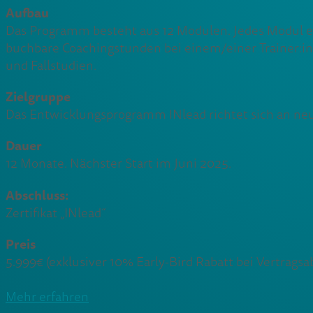
Aufbau
Das Programm besteht aus 12 Modulen. Jedes Modul enth
buchbare Coachingstunden bei einem/einer Trainer:in.
und Fallstudien.
Zielgruppe
Das Entwicklungsprogramm INlead richtet sich an n
Dauer
12 Monate. Nächster Start im Juni 2025.
Abschluss:
Zertifikat „INlead“
Preis
5.999€ (exklusiver 10% Early-Bird Rabatt bei Vertrags
Mehr erfahren