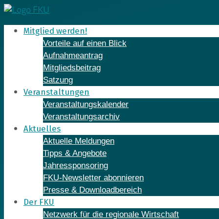
Skip
to
Mitglied werden!
content
Vorteile auf einen Blick
Aufnahmeantrag
Mitgliedsbeitrag
Satzung
Veranstaltungen
Veranstaltungskalender
Veranstaltungsarchiv
Aktuelles
Aktuelle Meldungen
Tipps & Angebote
Jahressponsoring
FKU-Newsletter abonnieren
Presse & Downloadbereich
Der FKU
Netzwerk für die regionale Wirtschaft