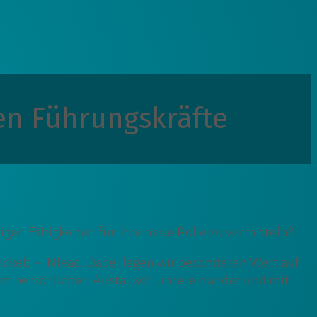
en Führungskräfte
n Fähigkeiten für ihre neue Rolle zu vermitteln?
kelt – INlead. Dabei legen wir besonderen Wert auf
em persönlichen Austausch untereinander und mit