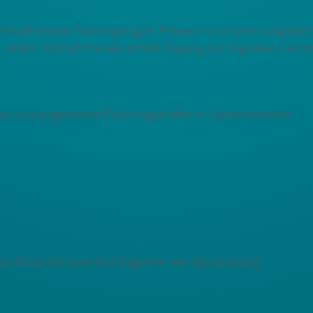
ält einen Trainingstag in Präsenz und einen digitalen 
 Jede:r Teilnehmende erhält Zugang zur digitalen Lern
eue und angehende Führungskräfte in Unternehmen.
abschluss bis zum Get-Together am 28.04.2025)