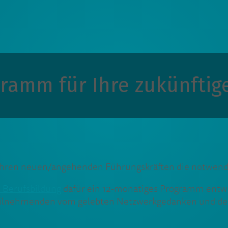
ramm für Ihre zukünftig
hren neuen/angehenden Führungskräften die notwendige
Berufsbildung
dafür ein 12-monatiges Programm entwic
e Teilnehmenden vom gelebten Netzwerkgedanken und d