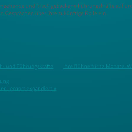
 angehende und frisch gebackene Führungskräfte auf un
in Gesprächen über Ihre zukünftige Rolle ein.
ch- und Führungskräfte
Ihre Bühne für 12 Monate: 
tung
er Lernort expandiert »