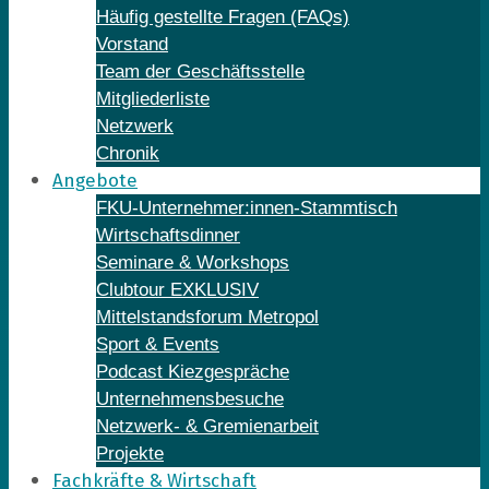
Häufig gestellte Fragen (FAQs)
Vorstand
Team der Geschäftsstelle
Mitgliederliste
Netzwerk
Chronik
Angebote
FKU-Unternehmer:innen-Stammtisch
Wirtschaftsdinner
Seminare & Workshops
Clubtour EXKLUSIV
Mittelstandsforum Metropol
Sport & Events
Podcast Kiezgespräche
Unternehmensbesuche
Netzwerk- & Gremienarbeit
Projekte
Fachkräfte & Wirtschaft