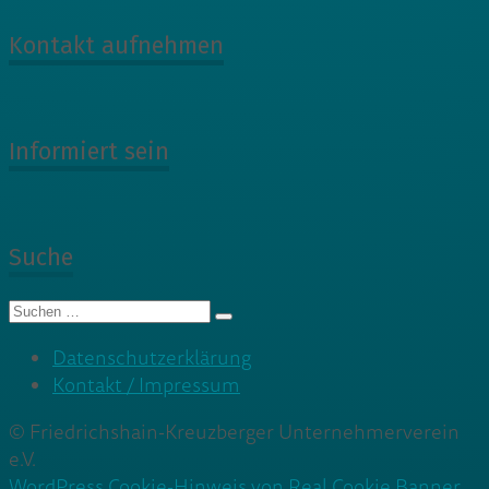
Kontakt aufnehmen
Informiert sein
Suche
Suche
nach:
Datenschutzerklärung
Kontakt / Impressum
© Friedrichshain-Kreuzberger Unternehmerverein
e.V.
WordPress Cookie-Hinweis von Real Cookie Banner