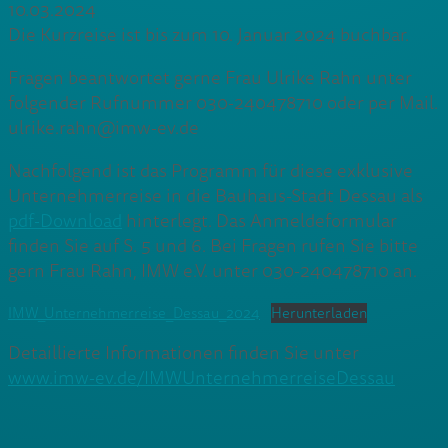
10.03.2024
Die Kurzreise ist bis zum 10. Januar 2024 buchbar.
Fragen beantwortet gerne Frau Ulrike Rahn unter
folgender Rufnummer 030-240478710 oder per Mail.
ulrike.rahn@imw-ev.de
Nachfolgend ist das Programm für diese exklusive
Unternehmerreise in die Bauhaus-Stadt Dessau als
pdf-Download
hinterlegt. Das Anmeldeformular
finden Sie auf S. 5 und 6. Bei Fragen rufen Sie bitte
gern Frau Rahn, IMW e.V. unter 030-240478710 an.
IMW_Unternehmerreise_Dessau_2024
Herunterladen
Detaillierte Informationen finden Sie unter
www.imw-ev.de/IMWUnternehmerreiseDessau