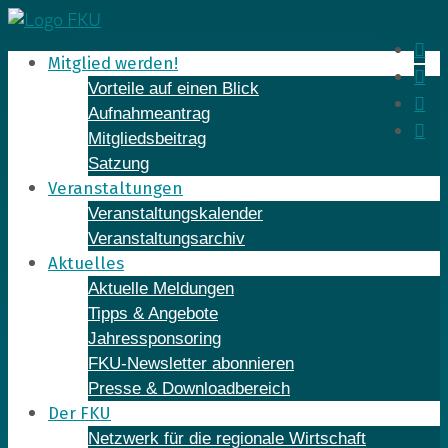
Skip
to
In
Mitglied werden!
content
Fa
Vorteile auf einen Blick
Yo
Aufnahmeantrag
Li
Mitgliedsbeitrag
Satzung
Veranstaltungen
Veranstaltungskalender
Veranstaltungsarchiv
Aktuelles
Aktuelle Meldungen
Tipps & Angebote
Jahressponsoring
FKU-Newsletter abonnieren
Presse & Downloadbereich
Der FKU
Netzwerk für die regionale Wirtschaft