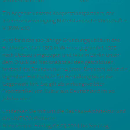
Veröffentlicht am
5. Januar 2024
von
Zdenka Hruby
Ein Angebot unseres Kooperationspartners, der
Interessenvereinigung Mittelständische Wirtschaft e.
V. (IMW e.V.)
2019 fand das 100-jährige Gründungsjubiläum des
Bauhauses statt. 1919 in Weimar gegründet, 1925
nach Dessau umgezogen und 1933 in Berlin unter
dem Druck der Nationalsozialisten geschlossen,
bestand das Bauhaus nur 14 Jahre. Dennoch wirkt die
legendäre Hochschule für Gestaltung bis in die
Gegenwart fort. Sie gilt als wirkungsvollster
Exportartikel von Kultur aus Deutschland im 20.
Jahrhundert.
Entdecken Sie mit uns die Bauhaus-Architektur und
das UNESCO-Welterbe:
Reisetermin: Freitag, 08.03.2024 bis Sonntag,