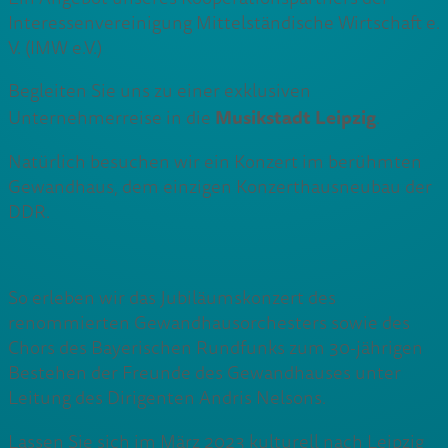
Interessenvereinigung Mittelständische Wirtschaft e.
V. (IMW e.V.)
Begleiten Sie uns zu einer exklusiven
Musikstadt Leipzig
Unternehmerreise in die
.
Natürlich besuchen wir ein Konzert im berühmten
Gewandhaus, dem einzigen Konzerthausneubau der
DDR.
So erleben wir das Jubiläumskonzert des
renommierten Gewandhausorchesters sowie des
Chors des Bayerischen Rundfunks zum 30-jährigen
Bestehen der Freunde des Gewandhauses unter
Leitung des Dirigenten Andris Nelsons.
Lassen Sie sich im März 2023 kulturell nach Leipzig