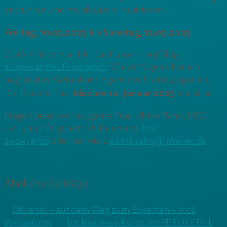
entführen und musikalisch inspirieren:
Freitag, 10.03.2023 bis Sonntag, 12.03.2023
Werfen Sie einen Blick auf unser sorgfältig
ausgewähltes Programm.
Wir verfügen über ein
begrenztes Kartenkontingent der Preiskategorie 1.
bis zum 10. Januar 2023
Die Kurzreise ist
buchbar.
Fragen beantwortet gerne Frau Ulrike Rahn, IMW
e.V., unter folgender Rufnummer
030-
240478710
oder per Mail:
ulrike.rahn@imw-ev.de
Ähnliche Beiträge
Olivenöl – auf dem Weg zum Experten – incl.
Verkostung
Ihr Business-Event im PETER EDEL