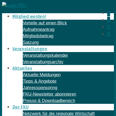
Skip
to
In
Mitglied werden!
content
Fa
Vorteile auf einen Blick
Yo
Aufnahmeantrag
Li
Mitgliedsbeitrag
Satzung
Veranstaltungen
Veranstaltungskalender
Veranstaltungsarchiv
Aktuelles
Aktuelle Meldungen
Tipps & Angebote
Jahressponsoring
FKU-Newsletter abonnieren
Presse & Downloadbereich
Der FKU
Netzwerk für die regionale Wirtschaft