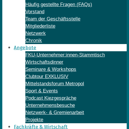
Häufig gestellte Fragen (FAQs)
Vorstand
Team der Geschäftsstelle
Mitgliederliste
Netzwerk
Chronik
Angebote
FKU-Unternehmer:innen-Stammtisch
Wirtschaftsdinner
Seminare & Workshops
Clubtour EXKLUSIV
Mittelstandsforum Metropol
Sport & Events
Podcast Kiezgespräche
Unternehmensbesuche
Netzwerk- & Gremienarbeit
Projekte
Fachkräfte & Wirtschaft