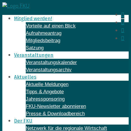
Skip
to
In
Mitglied werden!
content
Fa
Vorteile auf einen Blick
Yo
Aufnahmeantrag
Li
Mitgliedsbeitrag
Satzung
Veranstaltungen
Veranstaltungskalender
Veranstaltungsarchiv
Aktuelles
Aktuelle Meldungen
Tipps & Angebote
Jahressponsoring
FKU-Newsletter abonnieren
Presse & Downloadbereich
Der FKU
Netzwerk für die regionale Wirtschaft