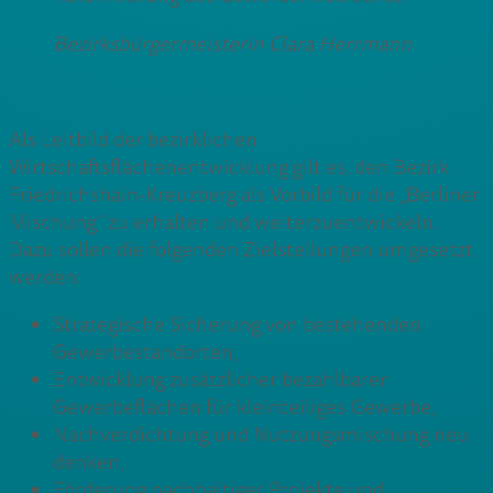
Bezirksbürgermeisterin Clara Herrmann
Als Leitbild der bezirklichen
Wirtschaftsflächenentwicklung gilt es, den Bezirk
Friedrichshain-Kreuzberg als Vorbild für die „Berliner
Mischung“ zu erhalten und weiterzuentwickeln.
Dazu sollen die folgenden Zielstellungen umgesetzt
werden:
Strategische Sicherung von bestehenden
Gewerbestandorten,
Entwicklung zusätzlicher bezahlbarer
Gewerbeflächen für kleinteiliges Gewerbe,
Nachverdichtung und Nutzungsmischung neu
denken,
Förderung nachhaltiger Projekte und