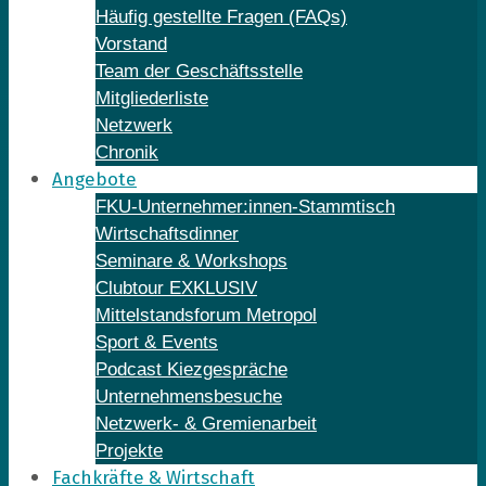
Häufig gestellte Fragen (FAQs)
Vorstand
Team der Geschäftsstelle
Mitgliederliste
Netzwerk
Chronik
Angebote
FKU-Unternehmer:innen-Stammtisch
Wirtschaftsdinner
Seminare & Workshops
Clubtour EXKLUSIV
Mittelstandsforum Metropol
Sport & Events
Podcast Kiezgespräche
Unternehmensbesuche
Netzwerk- & Gremienarbeit
Projekte
Fachkräfte & Wirtschaft