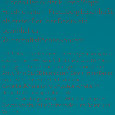
Für den Bezirk der kurzen Wege:
Friedrichshain-Kreuzberg beschließt
als erster Berliner Bezirk ein
bezirkliches
Wirtschaftsflächenkonzept
Die Bezirksverordnetenversammlung hat am 19.10.22
das bezirkliche Wirtschaftsflächenkonzept (WiKo) als
sonstige städtebauliche Planung im Sinne von § 1
Abs. 6 Nr. 11 BauGB beschlossen. Damit ist der Bezirk
in der Konkretisierung der bezirklichen
Gewerbeflächenentwicklungsziele Vorreiter in
Berlin. Die Grundlage dafür ist der
Stadtentwicklungsplan (StEP) Wirtschaft 2030 der
Senatsverwaltung für Stadtentwicklung, Bauen und
Wohnen.