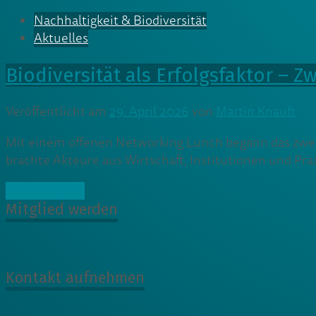
Nachhaltigkeit & Biodiversität
Aktuelles
Biodiversität als Erfolgsfaktor – Z
Veröffentlicht am
29. April 2026
von
Martin Knauft
Mit einem offenen Networking Lunch begann das zweite
brachte Akteure aus Wirtschaft, Institutionen und P
» Weiterlesen
Mitglied werden
Kontakt aufnehmen