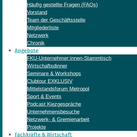
Häufig gestellte Fragen (FAQs)
Vorstand
Team der Geschäftsstelle
Mitgliederliste
Netzwerk
Chronik
Angebote
FKU-Unternehmer:innen-Stammtisch
Wirtschaftsdinner
Seminare & Workshops
Clubtour EXKLUSIV
Mittelstandsforum Metropol
Sport & Events
Podcast Kiezgespräche
Unternehmensbesuche
Netzwerk- & Gremienarbeit
Projekte
Fachkräfte & Wirtschaft