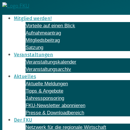
Skip
to
Mitglied werden!
content
Vorteile auf einen Blick
Aufnahmeantrag
Mitgliedsbeitrag
Satzung
Veranstaltungen
Veranstaltungskalender
Veranstaltungsarchiv
Aktuelles
Aktuelle Meldungen
Tipps & Angebote
Jahressponsoring
FKU-Newsletter abonnieren
Presse & Downloadbereich
Der FKU
Netzwerk für die regionale Wirtschaft