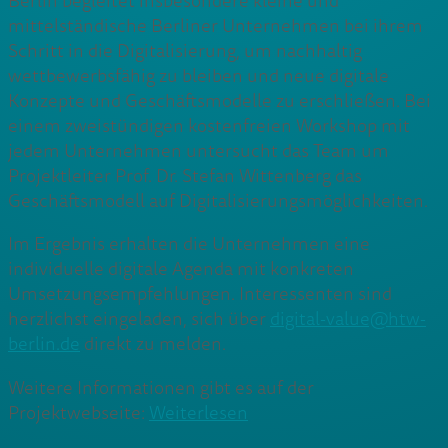
Berlin begleitet insbesondere kleine und
mittelständische Berliner Unternehmen bei ihrem
Schritt in die Digitalisierung, um nachhaltig
wettbewerbsfähig zu bleiben und neue digitale
Konzepte und Geschäftsmodelle zu erschließen. Bei
einem zweistündigen kostenfreien Workshop mit
jedem Unternehmen untersucht das Team um
Projektleiter Prof. Dr. Stefan Wittenberg das
Geschäftsmodell auf Digitalisierungsmöglichkeiten.
Im Ergebnis erhalten die Unternehmen eine
individuelle digitale Agenda mit konkreten
Umsetzungsempfehlungen. Interessenten sind
herzlichst eingeladen, sich über
digital-value@htw-
berlin.de
direkt zu melden.
Weitere Informationen gibt es auf der
Projektwebseite:
Weiterlesen