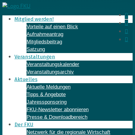
Skip
to
In
Mitglied werden!
content
Fa
Vorteile auf einen Blick
Yo
Aufnahmeantrag
Li
Mitgliedsbeitrag
Satzung
Veranstaltungen
Veranstaltungskalender
Veranstaltungsarchiv
Aktuelles
Aktuelle Meldungen
Tipps & Angebote
Jahressponsoring
FKU-Newsletter abonnieren
Presse & Downloadbereich
Der FKU
Netzwerk für die regionale Wirtschaft