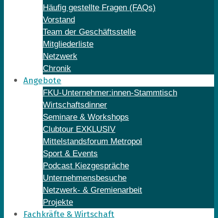
Häufig gestellte Fragen (FAQs)
Vorstand
Team der Geschäftsstelle
Mitgliederliste
Netzwerk
Chronik
Angebote
FKU-Unternehmer:innen-Stammtisch
Wirtschaftsdinner
Seminare & Workshops
Clubtour EXKLUSIV
Mittelstandsforum Metropol
Sport & Events
Podcast Kiezgespräche
Unternehmensbesuche
Netzwerk- & Gremienarbeit
Projekte
Fachkräfte & Wirtschaft