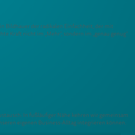
n Bildhauer der radikalen Einfachheit, der mit
chte Kraft nicht im „Mehr“, sondern im „genau genug“
Austausch. In fußläufiger Nähe kehren wir gemeinsam
unseren eigenen Business-Alltag integrieren können.