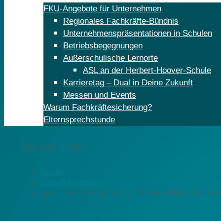
FKU-Angebote für Unternehmen
Regionales Fachkräfte-Bündnis
Unternehmenspräsentationen in Schulen
Betriebsbegegnungen
Außerschulische Lernorte
ASL an der Herbert-Hoover-Schule
Karrieretag – Dual in Deine Zukunft
Messen und Events
Warum Fachkräftesicherung?
Elternsprechstunde
Sie sind hier:
Home
Tipps & Angebote
14.07.: KunstKinoConnect – Brancusi Neue National