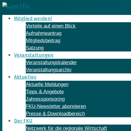
Skip
to
Mitglied werden!
content
Vorteile auf einen Blick
Aufnahmeantrag
Mitgliedsbeitrag
Satzung
Veranstaltungen
Veranstaltungskalender
Veranstaltungsarchiv
Aktuelles
Aktuelle Meldungen
Tipps & Angebote
Jahressponsoring
FKU-Newsletter abonnieren
Presse & Downloadbereich
Der FKU
Netzwerk für die regionale Wirtschaft