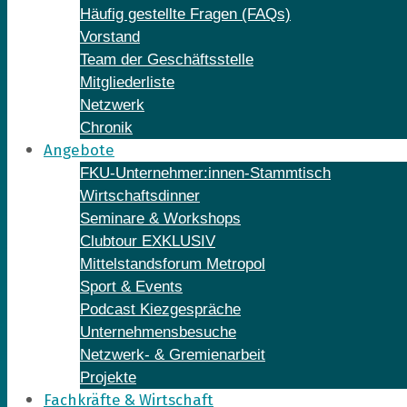
Häufig gestellte Fragen (FAQs)
Vorstand
Team der Geschäftsstelle
Mitgliederliste
Netzwerk
Chronik
Angebote
FKU-Unternehmer:innen-Stammtisch
Wirtschaftsdinner
Seminare & Workshops
Clubtour EXKLUSIV
Mittelstandsforum Metropol
Sport & Events
Podcast Kiezgespräche
Unternehmensbesuche
Netzwerk- & Gremienarbeit
Projekte
Fachkräfte & Wirtschaft