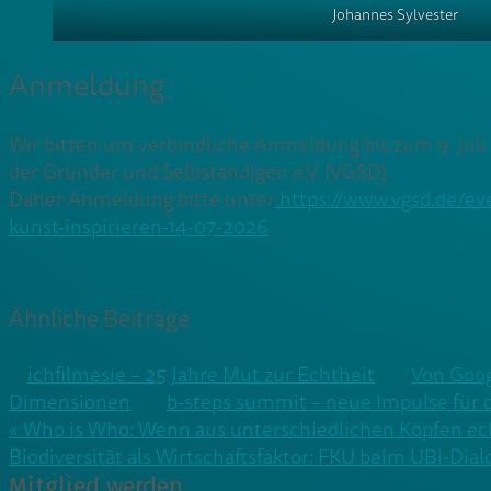
Johannes Sylvester
Anmeldung
Wir bitten um verbindliche Anmeldung bis zum 9. Juli
der Gründer und Selbständigen e.V. (VGSD).
Daher Anmeldung bitte unter
https://www.vgsd.de/ev
kunst-inspirieren-14-07-2026
Ähnliche Beiträge
ichfilmesie – 25 Jahre Mut zur Echtheit
Von Goog
Dimensionen
b-steps summit – neue Impulse für
Beitragsnavigation
« Who is Who: Wenn aus unterschiedlichen Köpfen e
Biodiversität als Wirtschaftsfaktor: FKU beim UBi-Dia
Mitglied werden