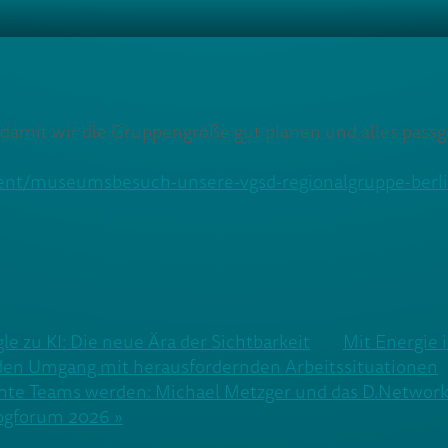
 damit wir die Gruppengröße gut planen und alles passg
ent/museumsbesuch-unsere-vgsd-regionalgruppe-berlin
le zu KI: Die neue Ära der Sichtbarkeit
Mit Energie 
 den Umgang mit herausfordernden Arbeitssituationen
chte Teams werden: Michael Metzger und das D.Networ
logforum 2026 »