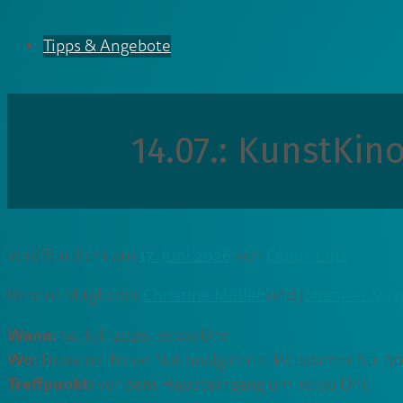
Tipps & Angebote
14.07.: KunstKin
Veröffentlicht am
17. Juni 2026
von
Cedrik Lutz
Unsere Mitglieder
Christine Müller
und J
ohannes Sylv
Wann:
14. Juli 2026, 16:00 Uhr
Wo:
Brancusi Neue Nationalgalerie, Potsdamer Str. 50
Treffpunkt:
vor dem Haupteingang um 16:00 Uhr.