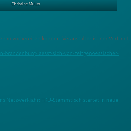
Christine Müller
enau vorbereiten können. Veranstalter ist der Verband
-brandenburg-laesst-sich-von-zeitgenoessischer-
ins Netzwerkjahr: FKU-Stammtisch startet in neue
k