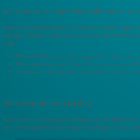
Gemeinsam neue Perspektiven ein
Johannes wird uns nach einer kleinen Einführung durch
wenigen Formen mehr ausdrückt, als viele Worte könnt
liegt.
Wie wirkt Brancusis Haltung auf dein Unterneh
Was sagt seine Kunst über Positionierung und Kl
Und warum ist radikale Einfachheit manchmal die
Vom Impuls zum Dialog
Nach dem visuellen Input schlagen wir die Brücke zu
ein, um die gewonnenen Impulse aufzugreifen, zu Netz