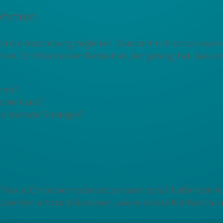
nehmen
 die Ausstellung begleiten. Constantin Brancusi war ei
en. Ein Meister der Reduktion, der gezeigt hat, dass e
men?
arheit aus?
 stärkste Strategie?
r Praxis: Christine moderiert unseren anschließenden 
werken und zu diskutieren, wie wir diese Klarheit in 