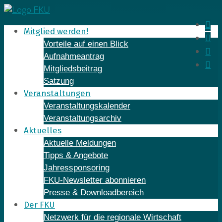
Skip
to
In
Mitglied werden!
content
Fa
Vorteile auf einen Blick
Yo
Aufnahmeantrag
Li
Mitgliedsbeitrag
Satzung
Veranstaltungen
Veranstaltungskalender
Veranstaltungsarchiv
Aktuelles
Aktuelle Meldungen
Tipps & Angebote
Jahressponsoring
FKU-Newsletter abonnieren
Presse & Downloadbereich
Der FKU
Netzwerk für die regionale Wirtschaft