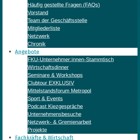
Häufig gestellte Fragen (FAQs)
Vorstand
Team der Geschäftsstelle
Mitgliederliste
Netzwerk
Chronik
Angebote
FKU-Unternehmer:innen-Stammtisch
Wirtschaftsdinner
Seminare & Workshops
Clubtour EXKLUSIV
Mittelstandsforum Metropol
Sport & Events
Podcast Kiezgespräche
Unternehmensbesuche
Netzwerk- & Gremienarbeit
Projekte
Fachkräfte & Wirtschaft