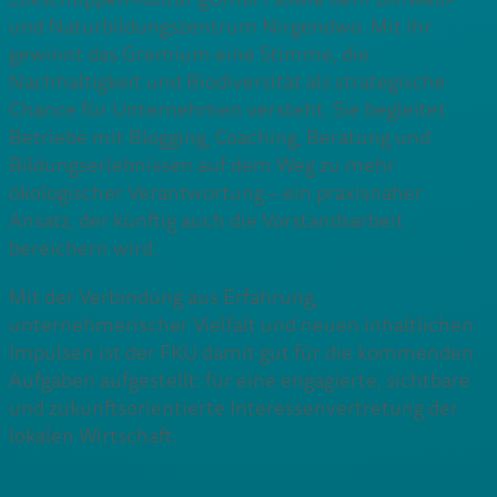
und Naturbildungszentrum Nirgendwo. Mit ihr
gewinnt das Gremium eine Stimme, die
Nachhaltigkeit und Biodiversität als strategische
Chance für Unternehmen versteht. Sie begleitet
Betriebe mit Blogging, Coaching, Beratung und
Bildungserlebnissen auf dem Weg zu mehr
ökologischer Verantwortung – ein praxisnaher
Ansatz, der künftig auch die Vorstandsarbeit
bereichern wird.
Mit der Verbindung aus Erfahrung,
unternehmerischer Vielfalt und neuen inhaltlichen
Impulsen ist der FKU damit gut für die kommenden
Aufgaben aufgestellt: für eine engagierte, sichtbare
und zukunftsorientierte Interessenvertretung der
lokalen Wirtschaft.