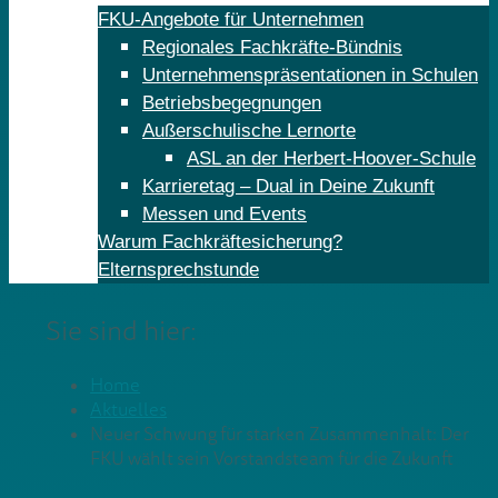
FKU-Angebote für Unternehmen
Regionales Fachkräfte-Bündnis
Unternehmenspräsentationen in Schulen
Betriebsbegegnungen
Außerschulische Lernorte
ASL an der Herbert-Hoover-Schule
Karrieretag – Dual in Deine Zukunft
Messen und Events
Warum Fachkräftesicherung?
Elternsprechstunde
Sie sind hier:
Home
Aktuelles
Neuer Schwung für starken Zusammenhalt: Der
FKU wählt sein Vorstandsteam für die Zukunft