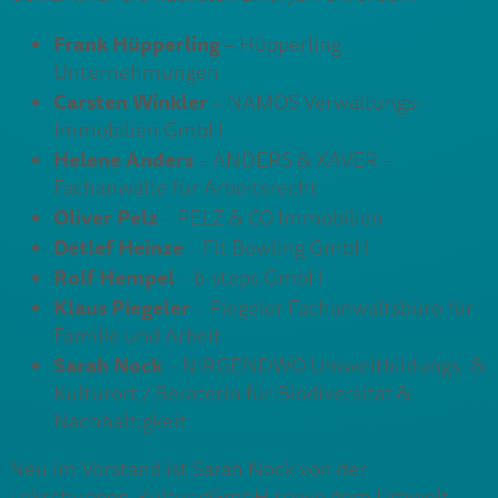
Frank Hüpperling
– Hüpperling
Unternehmungen
Carsten Winkler
– NAMOS Verwaltungs-
Immobilien GmbH
Helene Anders
– ANDERS & XAVER –
Fachanwälte für Arbeitsrecht
Oliver Pelz
– PELZ & CO Immobilien
Detlef Heinze
– Fit Bowling GmbH
Rolf Hempel
– b-steps GmbH
Klaus Piegeler
– Piegeler Fachanwaltsbüro für
Familie und Arbeit
Sarah Nock
– NIRGENDWO Umweltbildungs- &
Kulturort / Beraterin für Biodiversität &
Nachhaltigkeit
Neu im Vorstand ist Sarah Nock von der
Lokschuppen-Kultur gGmbH sowie dem Umwelt-