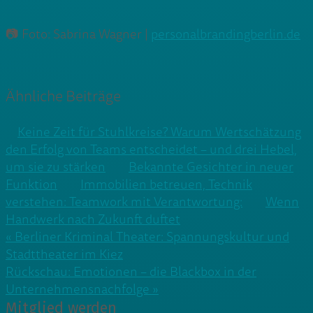
​📷​ Foto: Sabrina Wagner |
personalbrandingberlin.de
Ähnliche Beiträge
Keine Zeit für Stuhlkreise? Warum Wertschätzung
den Erfolg von Teams entscheidet – und drei Hebel,
um sie zu stärken
Bekannte Gesichter in neuer
Funktion
Immobilien betreuen, Technik
verstehen: Teamwork mit Verantwortung:
Wenn
Handwerk nach Zukunft duftet
Beitragsnavigation
« Berliner Kriminal Theater: Spannungskultur und
Stadttheater im Kiez
Rückschau: Emotionen – die Blackbox in der
Unternehmensnachfolge »
Mitglied werden