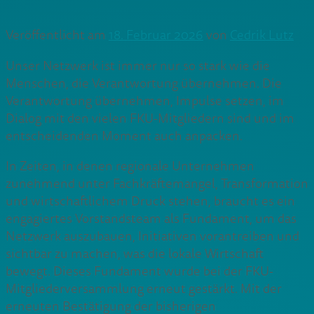
Veröffentlicht am
18. Februar 2026
von
Cedrik Lutz
Unser Netzwerk ist immer nur so stark wie die
Menschen, die Verantwortung übernehmen. Die
Verantwortung übernehmen, Impulse setzen, im
Dialog mit den vielen FKU-Mitgliedern sind und im
entscheidenden Moment auch anpacken.
In Zeiten, in denen regionale Unternehmen
zunehmend unter Fachkräftemangel, Transformation
und wirtschaftlichem Druck stehen, braucht es ein
engagiertes Vorstandsteam als Fundament, um das
Netzwerk auszubauen, Initiativen vorantreiben und
sichtbar zu machen, was die lokale Wirtschaft
bewegt. Dieses Fundament wurde bei der FKU-
Mitgliederversammlung erneut gestärkt. Mit der
erneuten Bestätigung der bisherigen