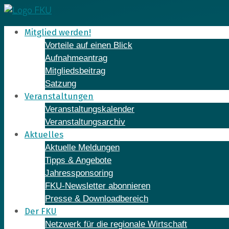
Skip
to
Mitglied werden!
content
Vorteile auf einen Blick
Aufnahmeantrag
Mitgliedsbeitrag
Satzung
Veranstaltungen
Veranstaltungskalender
Veranstaltungsarchiv
Aktuelles
Aktuelle Meldungen
Tipps & Angebote
Jahressponsoring
FKU-Newsletter abonnieren
Presse & Downloadbereich
Der FKU
Netzwerk für die regionale Wirtschaft