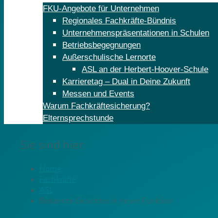
FKU-Angebote für Unternehmen
Regionales Fachkräfte-Bündnis
Unternehmenspräsentationen in Schulen
Betriebsbegegnungen
Außerschulische Lernorte
ASL an der Herbert-Hoover-Schule
Karrieretag – Dual in Deine Zukunft
Messen und Events
Warum Fachkräftesicherung?
Elternsprechstunde
Sie sind hier:
Home
Fachkräfte
ASL
Bekannte Gesichter in neuer Funktion