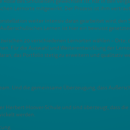
e Rolle des Schulleiters gewechselt ist, hat in den verg
en Lernorte mitgewirkt. Der Prozess ist ihm vertraut, 
Konstellation weiter intensiv daran gearbeitet wird, de
 Außerschulisches Lernen ist hier ein bewusst gesetzte
 zwischen 20 verschiedenen Lernorten wählen – Orte, di
nnen. Für die Auswahl und Weiterentwicklung der Lerno
ran, das Portfolio stetig zu erweitern und qualitativ 
es Team. Und die gemeinsame Überzeugung, dass Außers
er Herbert-Hoover-Schule und sind überzeugt, dass di
wickelt werden.
tung.