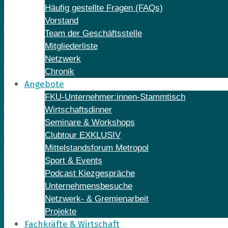
Häufig gestellte Fragen (FAQs)
Vorstand
Team der Geschäftsstelle
Mitgliederliste
Netzwerk
Chronik
Angebote
FKU-Unternehmer:innen-Stammtisch
Wirtschaftsdinner
Seminare & Workshops
Clubtour EXKLUSIV
Mittelstandsforum Metropol
Sport & Events
Podcast Kiezgespräche
Unternehmensbesuche
Netzwerk- & Gremienarbeit
Projekte
Fachkräfte & Wirtschaft