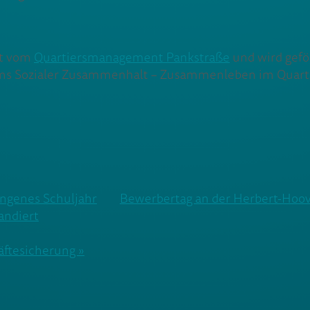
rt vom
Quartiersmanagement Pankstraße
und wird gefö
ms Sozialer Zusammenhalt – Zusammenleben im Quarti
ungenes Schuljahr
Bewerbertag an der Herbert-Hoov
andiert
äftesicherung »