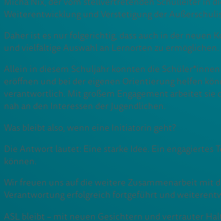
Micha Nix, der vom stellvertretenden Schulleiter in di
Weiterentwicklung und Verstetigung der Außerschulisch
Daher ist es nur folgerichtig, dass auch in der neuen 
und vielfältige Auswahl an Lernorten zu ermöglichen.
Allein in diesem Schuljahr konnten die Schüler*innen
eröffnen und bei der eigenen Orientierung helfen kö
verantwortlich. Mit großem Engagement arbeitet sie da
nah an den Interessen der Jugendlichen.
Was bleibt also, wenn eine Initiatorin geht?
Die Antwort lautet: Eine starke Idee. Ein engagiert
können.
Wir freuen uns auf die weitere Zusammenarbeit mit d
Verantwortung erfolgreich fortgeführt und weiterent
ASL bleibt – mit neuen Gesichtern und vertrauter Hal