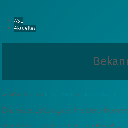
ASL
Aktuelles
Bekann
Veröffentlicht am
2. März 2026
von
Martin Knauft
Die neue Leitung der Herbert-Hoover
Wenn die Initiatorin einer echten Innovation geht, stel