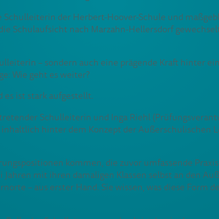
ge Schulleiterin der Herbert-Hoover-Schule und maßgeb
in die Schulaufsicht nach Marzahn-Hellersdorf gewechs
ulleiterin – sondern auch eine prägende Kraft hinter e
ge: Wie geht es weiter?
s ist stark aufgestellt.
vertretender Schulleiterin und Inga Riehl (Prüfungsvera
rn inhaltlich hinter dem Konzept der Außerschulischen 
rungspositionen kommen, die zuvor umfassende Praxise
drei Jahren mit ihren damaligen Klassen selbst an den
rnorte – aus erster Hand. Sie wissen, was diese Form 