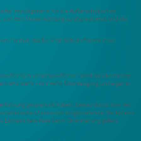
liche Impulsgeberin für die Außerschulischen
elt, um dort Verantwortung zu übernehmen und die
inem Format, das für viele Schüler*innen neue
ntwortliche) in verantwortlicher Funktion übernimmt
Lernorte steht – mit Herz, Überzeugung und eigener
rfahrung gesammelt haben. Genau das ist hier der
 Außerschulischen Lernorten teilgenommen. Sie kennen
des Lernens bewirken kann: Orientierung geben,