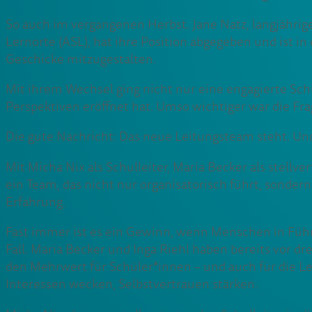
So auch im vergangenen Herbst. Jane Natz, langjähri
Lernorte (ASL), hat ihre Position abgegeben und ist 
Geschicke mitzugestalten.
Mit ihrem Wechsel ging nicht nur eine engagierte Sch
Perspektiven eröffnet hat. Umso wichtiger war die Fra
Die gute Nachricht: Das neue Leitungsteam steht. Und e
Mit Micha Nix als Schulleiter, Maria Becker als stell
ein Team, das nicht nur organisatorisch führt, sonde
Erfahrung.
Fast immer ist es ein Gewinn, wenn Menschen in Füh
Fall. Maria Becker und Inga Riehl haben bereits vor 
den Mehrwert für Schüler*innen – und auch für die Le
Interessen wecken, Selbstvertrauen stärken.