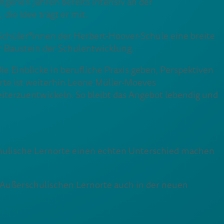
angenen Jahren bereits intensiv an der
die Idee trägt er mit.
n Schüler*innen der Herbert-Hoover-Schule eine breite
r Baustein der Schulentwicklung.
e Einblicke in berufliche Praxis geben, Perspektiven
rte ist weiterhin Leone Müller-Moeves
weiterzuentwickeln. So bleibt das Angebot lebendig und
chulische Lernorte einen echten Unterschied machen
e Außerschulischen Lernorte auch in der neuen