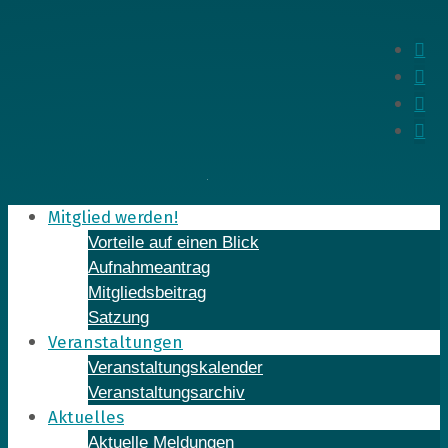
Skip
to
In
content
Fa
Yo
Li
Mitglied werden!
Vorteile auf einen Blick
Aufnahmeantrag
Mitgliedsbeitrag
Satzung
Veranstaltungen
Veranstaltungskalender
Veranstaltungsarchiv
Aktuelles
Aktuelle Meldungen