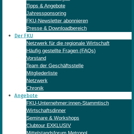
Tipps & Angebote
Jahressponsoring
FKU-Newsletter abonnieren
Presse & Downloadbereich
Der FKU
Netzwerk für die regionale Wirtschaft
Häufig gestellte Fragen (FAQs)
Vorstand
Team der Geschäftsstelle
Mitgliederliste
Netzwerk
Chronik
Angebote
FKU-Unternehmer:innen-Stammtisch
Wirtschaftsdinner
Seminare & Workshops
Clubtour EXKLUSIV
Mittelstandsforum Metropol