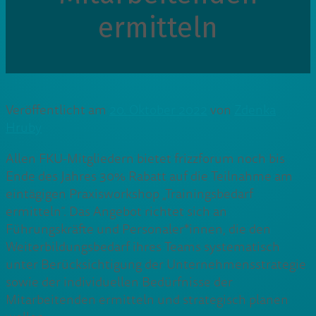
ermitteln
Veröffentlicht am
20. Oktober 2022
von
Zdenka
Hruby
Allen FKU-Mitgliedern bietet frizzforum noch bis
Ende des Jahres 30% Rabatt auf die Teilnahme am
eintägigen Praxisworkshop „Trainingsbedarf
ermitteln“. Das Angebot richtet sich an
Führungskräfte und Personaler*innen, die den
Weiterbildungsbedarf ihres Teams systematisch
unter Berücksichtigung der Unternehmensstrategie
sowie der individuellen Bedürfnisse der
Mitarbeitenden ermitteln und strategisch planen