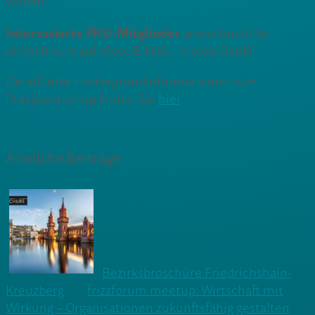
wollen.
Interessierte FKU-Mitglieder
anworten bitte
einfach kurz auf diese E-Mail – vielen Dank!
Detaillierte Hintergrundinformationen zum
Praxisworkshop finden Sie
hier
.
Ähnliche Beiträge
Bezirksbroschüre Friedrichshain-
Kreuzberg
frizzforum meetup: Wirtschaft mit
Wirkung – Organisationen zukunftsfähig gestalten