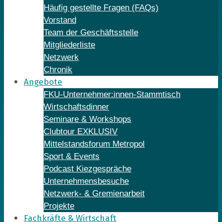
Häufig gestellte Fragen (FAQs)
Vorstand
Team der Geschäftsstelle
Mitgliederliste
Netzwerk
Chronik
Angebote
FKU-Unternehmer:innen-Stammtisch
Wirtschaftsdinner
Seminare & Workshops
Clubtour EXKLUSIV
Mittelstandsforum Metropol
Sport & Events
Podcast Kiezgespräche
Unternehmensbesuche
Netzwerk- & Gremienarbeit
Projekte
Fachkräfte & Wirtschaft