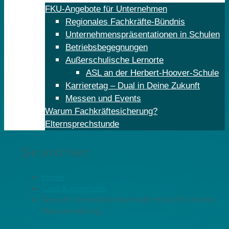
FKU-Angebote für Unternehmen
Regionales Fachkräfte-Bündnis
Unternehmenspräsentationen in Schulen
Betriebsbegegnungen
Außerschulische Lernorte
ASL an der Herbert-Hoover-Schule
Karrieretag – Dual in Deine Zukunft
Messen und Events
Warum Fachkräftesicherung?
Elternsprechstunde
Sie sind hier:
Home
Tipps & Angebote
Gesucht: Immobilienfachkraft m/w/d für kleine
Hausverwaltung