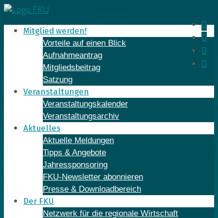
Skip
to
In
Mitglied werden!
content
Fa
Vorteile auf einen Blick
Yo
Aufnahmeantrag
Li
Mitgliedsbeitrag
Satzung
Veranstaltungen
Veranstaltungskalender
Veranstaltungsarchiv
Aktuelles
Aktuelle Meldungen
Tipps & Angebote
Jahressponsoring
FKU-Newsletter abonnieren
Presse & Downloadbereich
Der FKU
Netzwerk für die regionale Wirtschaft