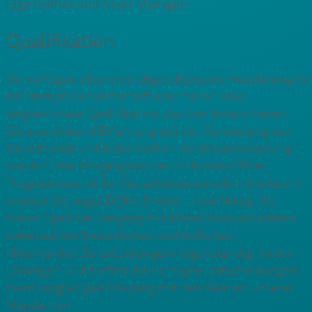
Eigentümer und Asset Manager.
Qualifikation
Sie verfügen über eine abgeschlossene Ausbildung in
der Immobilienwirtschaft oder haben eine
vergleichbare Qualifikation, darüber hinaus haben
Sie ausreichend Erfahrung mit der Verwaltung von
Grundbesitz und beherrschen die Hausverwaltung
von A-Z. Der Umgang mit den üblichen Office-
Programmen ist für Sie selbstverständlich (vielleicht
kennen Sie sogar DOMUS 1000 – kein Muss). Sie
haben Spaß am Umgang mit Menschen und achten
dabei auf ein freundliches und höfliches
Miteinander. Sie arbeiten gern eigenständig, finden
Lösungen und treffen die richtigen Entscheidungen
beim sorgfältigen Umgang mit den Werten unserer
Mandanten.