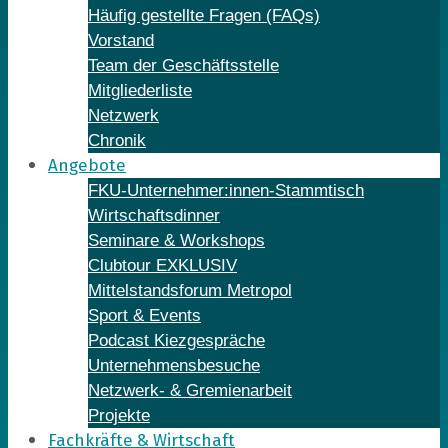
Häufig gestellte Fragen (FAQs)
Vorstand
Team der Geschäftsstelle
Mitgliederliste
Netzwerk
Chronik
Angebote
FKU-Unternehmer:innen-Stammtisch
Wirtschaftsdinner
Seminare & Workshops
Clubtour EXKLUSIV
Mittelstandsforum Metropol
Sport & Events
Podcast Kiezgespräche
Unternehmensbesuche
Netzwerk- & Gremienarbeit
Projekte
Fachkräfte & Wirtschaft