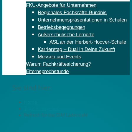
FKU-Angebote für Unternehmen
Regionales Fachkräfte-Bündnis
Unternehmenspräsentationen in Schulen
Betriebsbegegnungen
Außerschulische Lernorte
ASL an der Herbert-Hoover-Schule
Karrieretag – Dual in Deine Zukunft
Messen und Events
Warum Fachkräftesicherung?
Elternsprechstunde
Sie sind hier:
Home
Tipps & Angebote
Refresh für das DIM Ladencafé