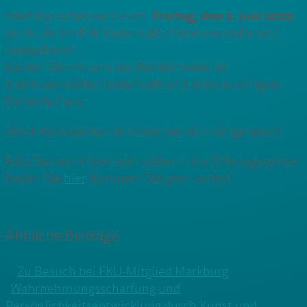
Freitag, den 2. Juni 2023
Wie? Das erfahren Sie am
ab 16 Uhr im DIM Ladencafé / Oranienstraße 26 /
10999 Berlin.
Läuten Sie mit uns das Wochenende im
traditionsreichen Ladencafé und dem lauschigen
Hinterhof ein!
Alle Interessierten sind sehr herzlich eingeladen!
Falls Sie verhindert sein sollten – die Öffnungszeiten
finden Sie
hier
. Kommen Sie gern vorbei!
Ähnliche Beiträge
Zu Besuch bei FKU-Mitglied Markburg
Wahrnehmungsschärfung und
Persönlichkeitsentwicklung durch Kunst und