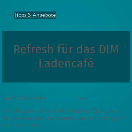
Tipps & Angebote
Refresh für das DIM
Ladencafé
Veröffentlicht am
24. Mai 2023
von
Cedrik Lutz
Im DIM Ladencafé von FKU-Mitglied USE hat sich
einiges verändert: das Konzept, die Einrichtung und
auch der Name.