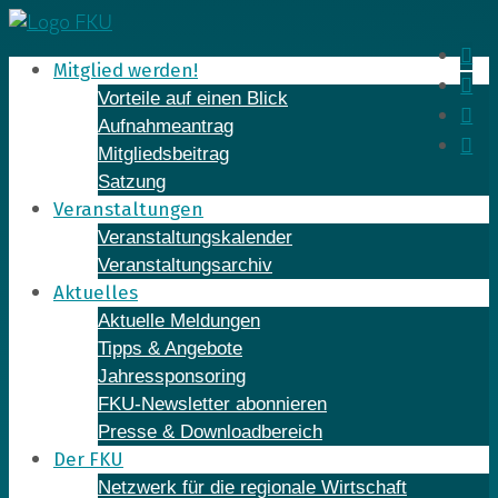
Skip
to
In
Mitglied werden!
content
Fa
Vorteile auf einen Blick
Yo
Aufnahmeantrag
Li
Mitgliedsbeitrag
Satzung
Veranstaltungen
Veranstaltungskalender
Veranstaltungsarchiv
Aktuelles
Aktuelle Meldungen
Tipps & Angebote
Jahressponsoring
FKU-Newsletter abonnieren
Presse & Downloadbereich
Der FKU
Netzwerk für die regionale Wirtschaft