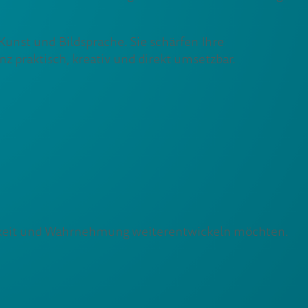
unst und Bildsprache. Sie schärfen Ihre
 praktisch, kreativ und direkt umsetzbar.
ichkeit und Wahrnehmung weiterentwickeln möchten.