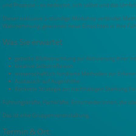
und Prozesse – es bedeutet, sich selbst und das Umfel
Dieser exklusive 2-stündige Workshop verbindet Metho
Wahrnehmung, gewinnen neue Einsichten in Ihre Führun
Was Sie erwartet
gezielte Bildbetrachtung zur Aktivierung Ihrer 
kreative Selbstreflexion
wissenschaftlich fundierte Methoden zur Erken
Austausch auf Augenhöhe
Konkrete Strategie zur nachhaltigen Stärkung Ih
Führungskräfte, Fachkräfte, Entscheider:innen, die 
Das ist eine Gruppenveranstaltung.
Termin & Ort: