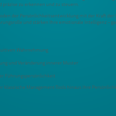
d präzise zu erkennen und zu steuern.
den der Persönlichkeitsentwicklung mit der Kraft der K
gsrolle und stärken Ihre emotionale Intelligenz – ganz
intuitiven Wahrnehmung
nung und Veränderung innerer Muster
rer Führungspersönlichkeit
über klassische Management-Tools hinaus ihre Persönl