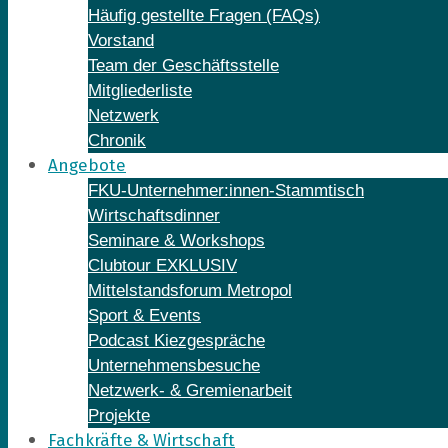
Häufig gestellte Fragen (FAQs)
Vorstand
Team der Geschäftsstelle
Mitgliederliste
Netzwerk
Chronik
Angebote
FKU-Unternehmer:innen-Stammtisch
Wirtschaftsdinner
Seminare & Workshops
Clubtour EXKLUSIV
Mittelstandsforum Metropol
Sport & Events
Podcast Kiezgespräche
Unternehmensbesuche
Netzwerk- & Gremienarbeit
Projekte
Fachkräfte & Wirtschaft