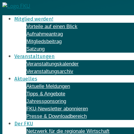
Skip
to
Mitglied werden!
content
Vorteile auf einen Blick
Aufnahmeantrag
Mitgliedsbeitrag
Satzung
Veranstaltungen
Veranstaltungskalender
Veranstaltungsarchiv
Aktuelles
Aktuelle Meldungen
Tipps & Angebote
Jahressponsoring
FKU-Newsletter abonnieren
Presse & Downloadbereich
Der FKU
Netzwerk für die regionale Wirtschaft