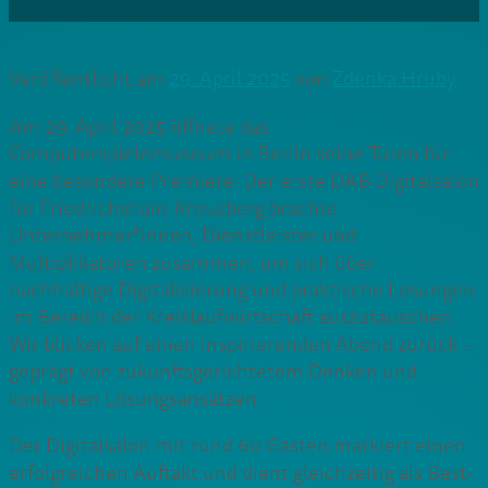
Veröffentlicht am
29. April 2025
von
Zdenka Hruby
Am 29. April 2025 öffnete das
Computerspielemuseum in Berlin seine Türen für
eine besondere Premiere: Der erste DAB Digitalsalon
für Friedrichshain-Kreuzberg brachte
Unternehmer*innen, Dienstleister und
Multiplikatoren zusammen, um sich über
nachhaltige Digitalisierung und praktische Lösungen
im Bereich der Kreislaufwirtschaft auszutauschen.
Wir blicken auf einen inspirierenden Abend zurück –
geprägt von zukunftsgerichtetem Denken und
konkreten Lösungsansätzen.
Der Digitalsalon mit rund 60 Gästen markiert einen
erfolgreichen Auftakt und dient gleichzeitig als Best-