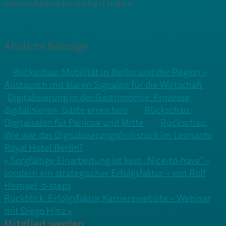
diesen Abend bereichert haben.
Ähnliche Beiträge
Rückschau: Mobilität in Berlin und der Region –
Austausch mit klaren Signalen für die Wirtschaft
Digitalisierung in der Gastronomie: Prozesse
digitalisieren, Gäste erreichen
Rückschau:
Digitalsalon für Pankow und Mitte
Rückschau:
Wie war das Digitalisierungsfrühstück im Leonardo
Royal Hotel Berlin?
Beitragsnavigation
« Sorgfältige Einarbeitung ist kein „Nice-to-have“ –
sondern ein strategischer Erfolgsfaktor – von Rolf
Hempel, b-steps
Rückblick: Erfolgsfaktor Karrierewebsite – Webinar
mit Diego Hinz »
Mitglied werden