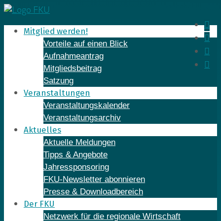
Skip
to
In
Mitglied werden!
content
Fa
Vorteile auf einen Blick
Yo
Aufnahmeantrag
Li
Mitgliedsbeitrag
Satzung
Veranstaltungen
Veranstaltungskalender
Veranstaltungsarchiv
Aktuelles
Aktuelle Meldungen
Tipps & Angebote
Jahressponsoring
FKU-Newsletter abonnieren
Presse & Downloadbereich
Der FKU
Netzwerk für die regionale Wirtschaft