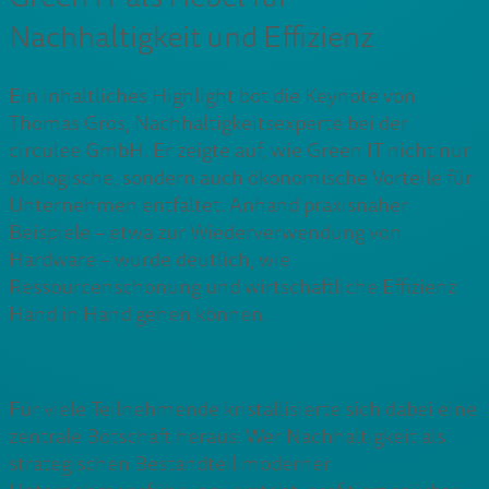
Nachhaltigkeit und Effizienz
Ein inhaltliches Highlight bot die Keynote von
Thomas Gros, Nachhaltigkeitsexperte bei der
circulee GmbH. Er zeigte auf, wie Green IT nicht nur
ökologische, sondern auch ökonomische Vorteile für
Unternehmen entfaltet. Anhand praxisnaher
Beispiele – etwa zur Wiederverwendung von
Hardware – wurde deutlich, wie
Ressourcenschonung und wirtschaftliche Effizienz
Hand in Hand gehen können.
Für viele Teilnehmende kristallisierte sich dabei eine
zentrale Botschaft heraus: Wer Nachhaltigkeit als
strategischen Bestandteil moderner