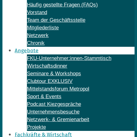
Häufig gestellte Fragen (FAQs)
Vorstand
Team der Geschäftsstelle
Mitgliederliste
Netzwerk
Chronik
Angebote
FKU-Unternehmer:innen-Stammtisch
Wirtschaftsdinner
Seminare & Workshops
Clubtour EXKLUSIV
Mittelstandsforum Metropol
Sport & Events
Podcast Kiezgespräche
Unternehmensbesuche
Netzwerk- & Gremienarbeit
Projekte
Fachkräfte & Wirtschaft