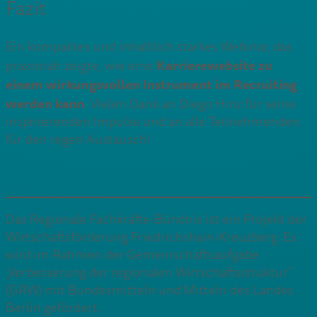
Fazit
Ein kompaktes und inhaltlich starkes Webinar, das
Karrierewebsite zu
praxisnah zeigte, wie eine
einem wirkungsvollen Instrument im Recruiting
werden kann
. Vielen Dank an Diego Hinz für seine
inspirierenden Impulse und an alle Teilnehmenden
für den regen Austausch!
Das Regionale Fachkräfte-Bündnis ist ein Projekt der
Wirtschaftsförderung Friedrichshain-Kreuzberg. Es
wird im Rahmen der Gemeinschaftsaufgabe
„Verbesserung der regionalen Wirtschaftsstruktur“
(GRW) mit Bundesmitteln und Mitteln des Landes
Berlin gefördert.