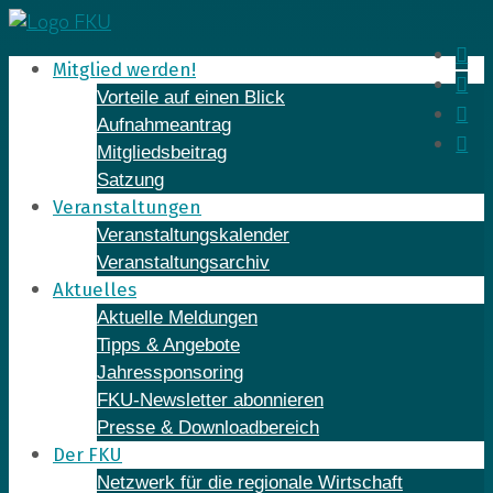
Skip
to
In
Mitglied werden!
content
Fa
Vorteile auf einen Blick
Yo
Aufnahmeantrag
Li
Mitgliedsbeitrag
Satzung
Veranstaltungen
Veranstaltungskalender
Veranstaltungsarchiv
Aktuelles
Aktuelle Meldungen
Tipps & Angebote
Jahressponsoring
FKU-Newsletter abonnieren
Presse & Downloadbereich
Der FKU
Netzwerk für die regionale Wirtschaft