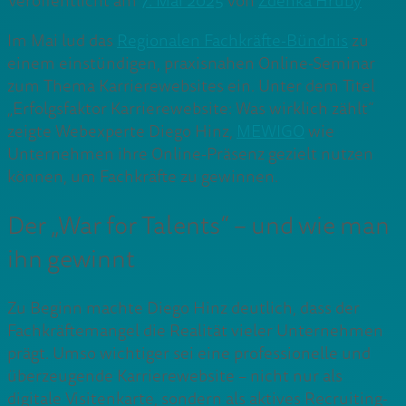
Veröffentlicht am
7. Mai 2025
von
Zdenka Hruby
Im Mai lud das
Regionalen Fachkräfte-Bündnis
zu
einem einstündigen, praxisnahen Online-Seminar
zum Thema Karrierewebsites ein. Unter dem Titel
„Erfolgsfaktor Karrierewebsite: Was wirklich zählt“
zeigte Webexperte Diego Hinz,
MEWIGO
wie
Unternehmen ihre Online-Präsenz gezielt nutzen
können, um Fachkräfte zu gewinnen.
Der „War for Talents“ – und wie man
ihn gewinnt
Zu Beginn machte Diego Hinz deutlich, dass der
Fachkräftemangel die Realität vieler Unternehmen
prägt. Umso wichtiger sei eine professionelle und
überzeugende Karrierewebsite – nicht nur als
digitale Visitenkarte, sondern als aktives Recruiting-