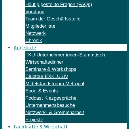
Häufig gestellte Fragen (FAQs)
Vorstand
Team der Geschäftsstelle
Mitgliederliste
Netzwerk
Chronik
Angebote
FKU-Unternehmer:innen-Stammtisch
Wirtschaftsdinner
Seminare & Workshops
Clubtour EXKLUSIV
Mittelstandsforum Metropol
Sport & Events
Podcast Kiezgespräche
Unternehmensbesuche
Netzwerk- & Gremienarbeit
Projekte
Fachkräfte & Wirtschaft