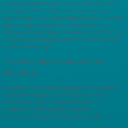
Handlungsempfehlungen, die sich sowohl für den
Einstieg ins Thema als auch zur Optimierung
bestehender Seiten eignen. Dabei spannte Hinz den
Bogen von grundlegenden Überlegungen wie
„Karriereseite oder eigener Karrierebereich?“ bis hin
zu modernen Gestaltungselementen im Sinne des
Employer Brandings.
Inspirierender Austausch zum
Abschluss
Im abschließenden Q&A beantwortete Diego Hinz
individuelle Fragen aus dem Publikum – von
technischen Umsetzungsdetails bis hin zu
strategischen Überlegungen rund um
Personalmarketing und Arbeitgebermarke.