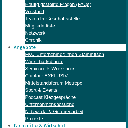
Häufig gestellte Fragen (FAQs)
Vorstand
Team der Geschäftsstelle
Mitgliederliste
Netzwerk
Chronik
Angebote
FKU-Unternehmer:innen-Stammtisch
Wirtschaftsdinner
Seminare & Workshops
Clubtour EXKLUSIV
Mittelstandsforum Metropol
Sport & Events
Podcast Kiezgespräche
Unternehmensbesuche
Netzwerk- & Gremienarbeit
Projekte
Fachkräfte & Wirtschaft