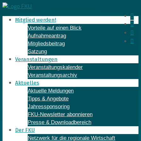
Skip
to
In
Mitglied werden!
content
Fa
Vorteile auf einen Blick
Yo
Aufnahmeantrag
Li
Mitgliedsbeitrag
Satzung
Veranstaltungen
Veranstaltungskalender
Veranstaltungsarchiv
Aktuelles
Aktuelle Meldungen
Tipps & Angebote
Jahressponsoring
FKU-Newsletter abonnieren
Presse & Downloadbereich
Der FKU
Netzwerk für die regionale Wirtschaft