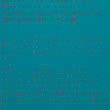
kam anders … – und unsere Mitglieder sowie
Unternehmerinnen und Unternehmer aus der
Region genossen mit uns im Naturbiergarten des
Jäger & Lustig ein leckeres Ab-Spargeln.
Nach der langen Zeit von Homeoffice und virtuellen
Meetings, war es für alle Gäste eine besondere
Freude, sich – mit Abstand – wiederzusehen, live und
in Farbe.
Unter rauschenden Baumwipfeln kam man
miteinander ins Gespräch, wurden neue Kontakte
geknüpft und bestehende gepflegt. Dabei wurde
immer wieder festgestellt – dass es am Ende der
persönliche Kontakt ist, der zählt. So sinnvoll sich die
Kommunikation via Videoplattformen auch erwiesen
hat.