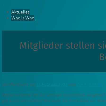
Aktuelles
Who is Who
Mitglieder stellen 
B
Veröffentlicht am
11. Februar 2022
von
Zdenka Hruby
Woran erkenne ich ein seriöses Immobilien-Angebot? Is
gilt es zu vermeiden? Wie kann die Immobilie zur Alte