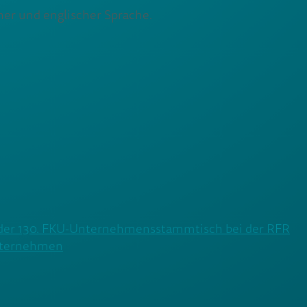
her und englischer Sprache.
der 130. FKU-Unternehmensstammtisch bei der RFR
unternehmen