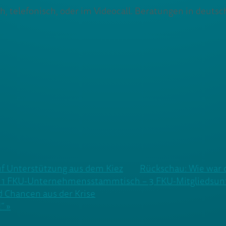
, telefonisch, oder im Videocall. Beratungen in deutsc
uf Unterstützung aus dem Kiez
Rückschau: Wie war 
r | 1 FKU-Unternehmensstammtisch – 3 FKU-Mitglieds
d Chancen aus der Krise
“ »