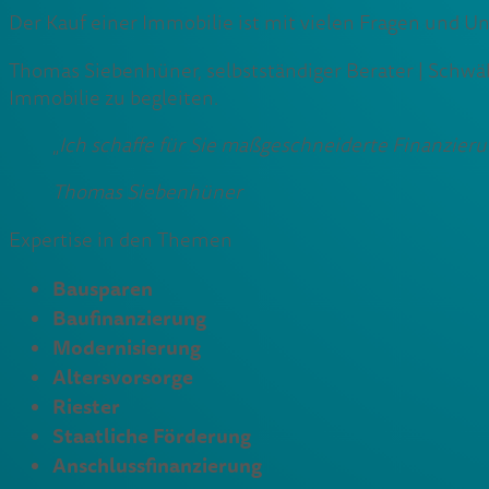
Der Kauf einer Immobilie ist mit vielen Fragen und Uns
Thomas Siebenhüner, selbstständiger Berater | Schwäb
Immobilie zu begleiten.
„
Ich schaffe für Sie maßgeschneiderte Finanzie
Thomas Siebenhüner
Expertise in den Themen
Bausparen
Baufinanzierung
Modernisierung
Altersvorsorge
Riester
Staatliche Förderung
Anschlussfinanzierung