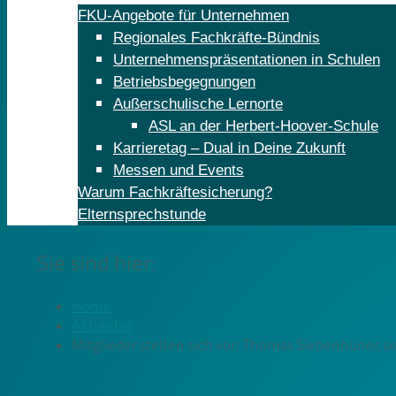
FKU-Angebote für Unternehmen
Regionales Fachkräfte-Bündnis
Unternehmenspräsentationen in Schulen
Betriebsbegegnungen
Außerschulische Lernorte
ASL an der Herbert-Hoover-Schule
Karrieretag – Dual in Deine Zukunft
Messen und Events
Warum Fachkräftesicherung?
Elternsprechstunde
Sie sind hier:
Home
Aktuelles
Mitglieder stellen sich vor: Thomas Siebenhüner, s