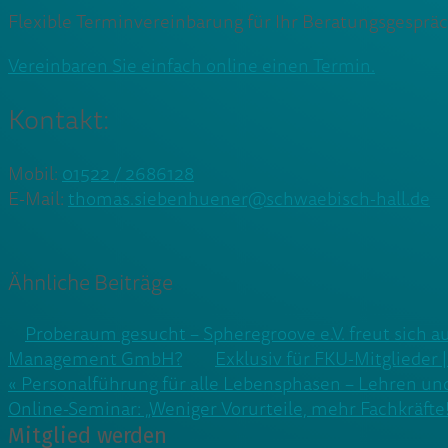
Flexible Terminvereinbarung für Ihr Beratungsgespräch
Vereinbaren Sie einfach
online
einen Termin.
Kontakt:
Mobil:
01522 / 2686128
E-Mail:
thomas.siebenhuener@schwaebisch-hall.de
Ähnliche Beiträge
Proberaum gesucht – Spheregroove e.V. freut sich a
Management GmbH?
Exklusiv für FKU-Mitgliede
Beitragsnavigation
« Personalführung für alle Lebensphasen – Lehren un
Online-Seminar: „Weniger Vorurteile, mehr Fachkräfte!
Mitglied werden