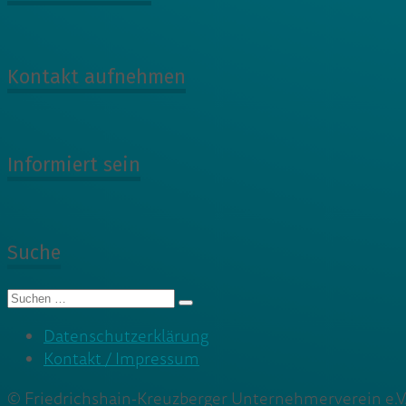
Kontakt aufnehmen
Informiert sein
Suche
Suche
nach:
Datenschutzerklärung
Kontakt / Impressum
© Friedrichshain-Kreuzberger Unternehmerverein e.V