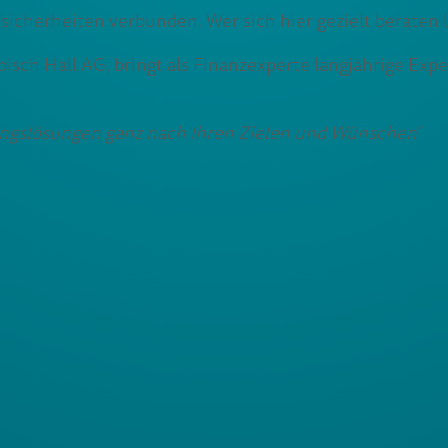
icherheiten verbunden. Wer sich hier gezielt beraten läs
isch Hall AG, bringt als Finanzexperte langjährige Exp
rungslösungen ganz nach Ihren Zielen und Wünschen
“