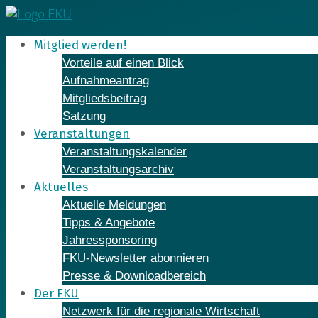
Skip
to
Mitglied werden!
content
Vorteile auf einen Blick
Aufnahmeantrag
Mitgliedsbeitrag
Satzung
Veranstaltungen
Veranstaltungskalender
Veranstaltungsarchiv
Aktuelles
Aktuelle Meldungen
Tipps & Angebote
Jahressponsoring
FKU-Newsletter abonnieren
Presse & Downloadbereich
Der FKU
Netzwerk für die regionale Wirtschaft