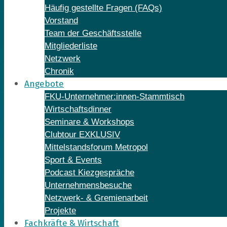
Häufig gestellte Fragen (FAQs)
Vorstand
Team der Geschäftsstelle
Mitgliederliste
Netzwerk
Chronik
Angebote
FKU-Unternehmer:innen-Stammtisch
Wirtschaftsdinner
Seminare & Workshops
Clubtour EXKLUSIV
Mittelstandsforum Metropol
Sport & Events
Podcast Kiezgespräche
Unternehmensbesuche
Netzwerk- & Gremienarbeit
Projekte
Fachkräfte & Wirtschaft