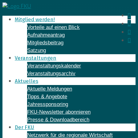
Skip
to
In
Mitglied werden!
content
Fa
Vorteile auf einen Blick
Yo
Aufnahmeantrag
Li
Mitgliedsbeitrag
Satzung
Veranstaltungen
Veranstaltungskalender
Veranstaltungsarchiv
Aktuelles
Aktuelle Meldungen
Tipps & Angebote
Jahressponsoring
FKU-Newsletter abonnieren
Presse & Downloadbereich
Der FKU
Netzwerk für die regionale Wirtschaft