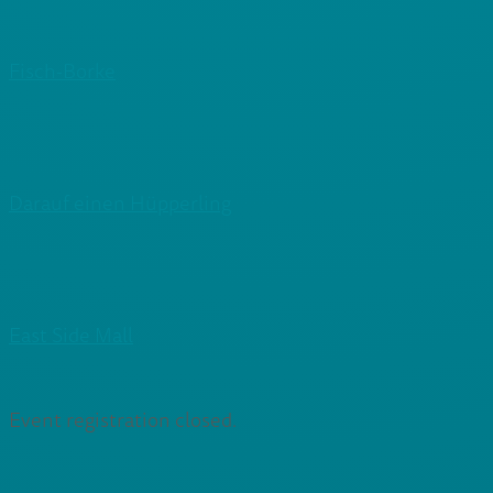
Fisch-Borke
Darauf einen Hüpperling
East Side Mall
Event registration closed.