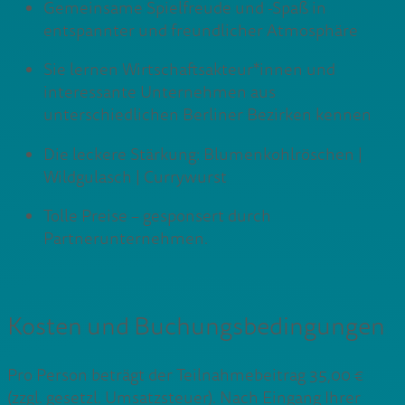
Gemeinsame Spielfreude und -Spaß in
entspannter und freundlicher Atmosphäre
Sie lernen Wirtschaftsakteur*innen und
interessante Unternehmen aus
unterschiedlichen Berliner Bezirken kennen
Die leckere Stärkung: Blumenkohlröschen |
Wildgulasch | Currywurst
Tolle Preise – gesponsert durch
Partnerunternehmen.
Kosten und Buchungsbedingungen
Pro Person beträgt der Teilnahmebeitrag 35,00 €
(zzgl. gesetzl. Umsatzsteuer). Nach Eingang Ihrer