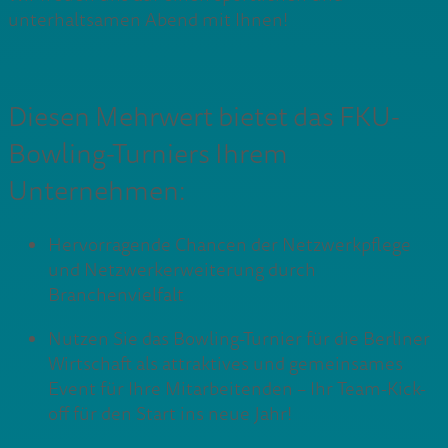
unterhaltsamen Abend mit Ihnen!
Diesen Mehrwert bietet das FKU-
Bowling-Turniers Ihrem
Unternehmen:
Hervorragende Chancen der Netzwerkpflege
und Netzwerkerweiterung durch
Branchenvielfalt
Nutzen Sie das Bowling-Turnier für die Berliner
Wirtschaft als attraktives und gemeinsames
Event für Ihre Mitarbeitenden – Ihr Team-Kick-
off für den Start ins neue Jahr!