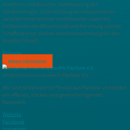
Anwohner und Besucher, V
erbesserung des
Standortimages,
Unterstützung von Kooperationen
zwischen Unternehmen untereinander sowie mit
Institutionen der Wissenschaft und Forschung und der
Schaffung einer starken Interessenvertretung für den
Standort Moabit.
Website
Weitere Informationen
Unternehmensnetzwerk Pankow e.V.
Wir sind Unternehmer*innen aus Pankow und bilden
ein offenes, starkes und gewinnbringendes
Netzwerk.
Website
Facebook
Instagram