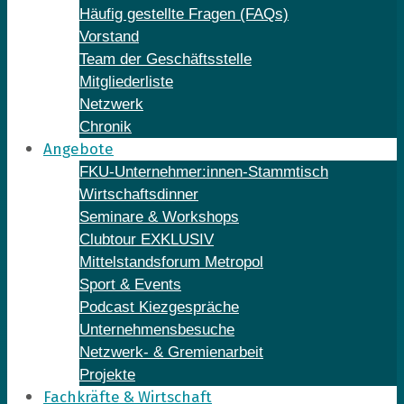
Häufig gestellte Fragen (FAQs)
Vorstand
Team der Geschäftsstelle
Mitgliederliste
Netzwerk
Chronik
Angebote
FKU-Unternehmer:innen-Stammtisch
Wirtschaftsdinner
Seminare & Workshops
Clubtour EXKLUSIV
Mittelstandsforum Metropol
Sport & Events
Podcast Kiezgespräche
Unternehmensbesuche
Netzwerk- & Gremienarbeit
Projekte
Fachkräfte & Wirtschaft