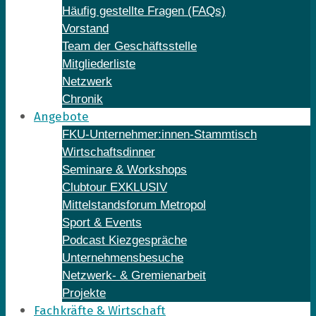
Häufig gestellte Fragen (FAQs)
Vorstand
Team der Geschäftsstelle
Mitgliederliste
Netzwerk
Chronik
Angebote
FKU-Unternehmer:innen-Stammtisch
Wirtschaftsdinner
Seminare & Workshops
Clubtour EXKLUSIV
Mittelstandsforum Metropol
Sport & Events
Podcast Kiezgespräche
Unternehmensbesuche
Netzwerk- & Gremienarbeit
Projekte
Fachkräfte & Wirtschaft