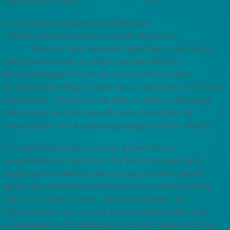
Veröffentlicht am
22. Januar 2026
von
Zdenka Hruby
Am Standort Modersohnstraße der
LAT Gruppe
drehte sich beim Dreh mit dem Team von
Beben
Berlin
alles um den Ausbildungsalltag – und darum,
wie eine freundlich-offene Aufnahme von
Berufsanfänger*innen im Unternehmen den
Ausbildungserfolg sichern kann. Der Dreh ist Teil der
Videoreihe „Nachwuchskräfte im Fokus“, die junge
Menschen bei ihrer beruflichen Orientierung
unterstützt und Ausbildungswege sichtbar macht.
Für das Video haben wir mit einem frisch
ausgebildeten Kaufmann für Büromanagement
sowie einem Werkstudenten gesprochen. Beide
geben persönliche Einblicke in ihren Arbeitsalltag
bei LAT und berichten, welche Aufgaben sie
übernehmen, wie sie ins Team eingebunden sind
und warum selbstständiges Arbeiten eine wichtige