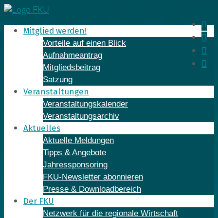
Skip
to
In
Mitglied werden!
content
Fa
Vorteile auf einen Blick
Yo
Aufnahmeantrag
Li
Mitgliedsbeitrag
Satzung
Veranstaltungen
Veranstaltungskalender
Veranstaltungsarchiv
Aktuelles
Aktuelle Meldungen
Tipps & Angebote
Jahressponsoring
FKU-Newsletter abonnieren
Presse & Downloadbereich
Der FKU
Netzwerk für die regionale Wirtschaft