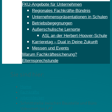
FKU-Angebote für Unternehmen
Regionales Fachkräfte-Bündnis
Unternehmenspräsentationen in Schulen
Betriebsbegegnungen
Außerschulische Lernorte
ASL an der Herbert-Hoover-Schule
Karrieretag – Dual in Deine Zukunft
Messen und Events
Warum Fachkräftesicherung?
Elternsprechstunde
Sie sind hier:
Home
Fachkräfte
jobentdecker
Schnittstelle zwischen Baustelle und Büro:
Videodreh bei LAT