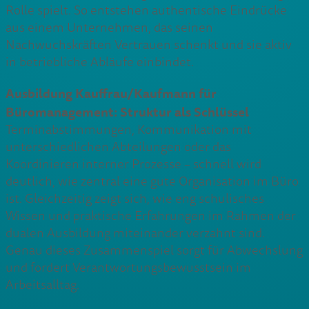
Rolle spielt. So entstehen authentische Eindrücke
aus einem Unternehmen, das seinen
Nachwuchskräften Vertrauen schenkt und sie aktiv
in betriebliche Abläufe einbindet.
Ausbildung Kauffrau/Kaufmann für
Büromanagement: Struktur als Schlüssel
Terminabstimmungen, Kommunikation mit
unterschiedlichen Abteilungen oder das
Koordinieren interner Prozesse – schnell wird
deutlich, wie zentral eine gute Organisation im Büro
ist. Gleichzeitig zeigt sich, wie eng schulisches
Wissen und praktische Erfahrungen im Rahmen der
dualen Ausbildung miteinander verzahnt sind.
Genau dieses Zusammenspiel sorgt für Abwechslung
und fordert Verantwortungsbewusstsein im
Arbeitsalltag.