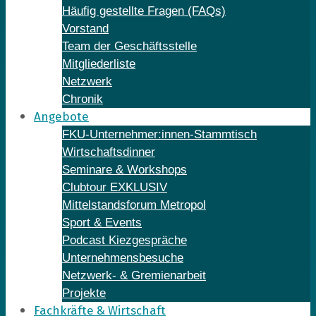
Häufig gestellte Fragen (FAQs)
Vorstand
Team der Geschäftsstelle
Mitgliederliste
Netzwerk
Chronik
Angebote
FKU-Unternehmer:innen-Stammtisch
Wirtschaftsdinner
Seminare & Workshops
Clubtour EXKLUSIV
Mittelstandsforum Metropol
Sport & Events
Podcast Kiezgespräche
Unternehmensbesuche
Netzwerk- & Gremienarbeit
Projekte
Fachkräfte & Wirtschaft