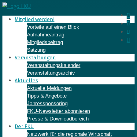
Skip
to
In
Mitglied werden!
content
Fa
Vorteile auf einen Blick
Yo
Aufnahmeantrag
Li
Mitgliedsbeitrag
Satzung
Veranstaltungen
Veranstaltungskalender
Veranstaltungsarchiv
Aktuelles
Aktuelle Meldungen
Tipps & Angebote
Jahressponsoring
FKU-Newsletter abonnieren
Presse & Downloadbereich
Der FKU
Netzwerk für die regionale Wirtschaft