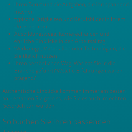
Ihren Beruf und die Aufgaben, die ihn spannend
machen
typische Tätigkeiten und Berufsbilder in Ihrem
Unternehmen
Ausbildungswege, Karrierechancen und
ehrliche Einblicke in den Arbeitsalltag
Werkzeuge, Materialien oder Technologien, die
Sie täglich nutzen
Ihren persönlichen Weg: Was hat Sie in die
Branche geführt? Welche Erfahrungen waren
prägend?
Authentische Einblicke kommen immer am besten
an – erzählen Sie gern so, wie Sie es auch im echten
Gespräch tun würden.
So buchen Sie Ihren passenden