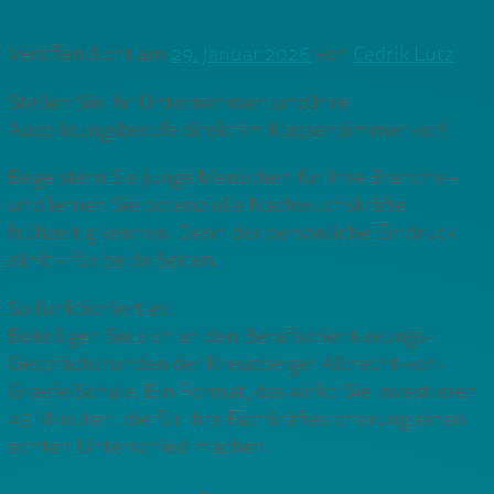
Veröffentlicht am
29. Januar 2026
von
Cedrik Lutz
Stellen Sie Ihr Unternehmen und Ihre
Ausbildungsberufe direkt im Klassenzimmer vor!
Begeistern Sie junge Menschen für Ihre Branche –
und lernen Sie potenzielle Nachwuchskräfte
frühzeitig kennen. Denn der persönliche Eindruck
zählt – für beide Seiten.
So funktioniert es:
Beteiligen Sie sich an den Berufsorientierungs-
Gesprächsrunden der Kreuzberger Albrecht-von-
Graefe-Schule. Ein Format, das wirkt: Sie investieren
45 Minuten, die für Ihre Fachkräftesicherung einen
echten Unterschied machen.