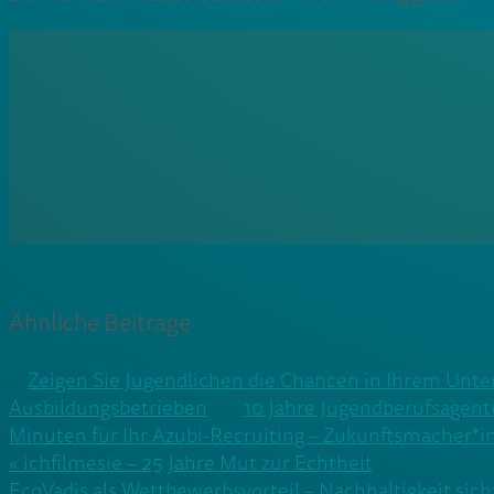
Ähnliche Beiträge
Zeigen Sie Jugendlichen die Chancen in Ihrem Un
Ausbildungsbetrieben
10 Jahre Jugendberufsagentu
Minuten für Ihr Azubi-Recruiting – Zukunftsmacher*i
Beitragsnavigation
« ichfilmesie – 25 Jahre Mut zur Echtheit
EcoVadis als Wettbewerbsvorteil – Nachhaltigkeit sic