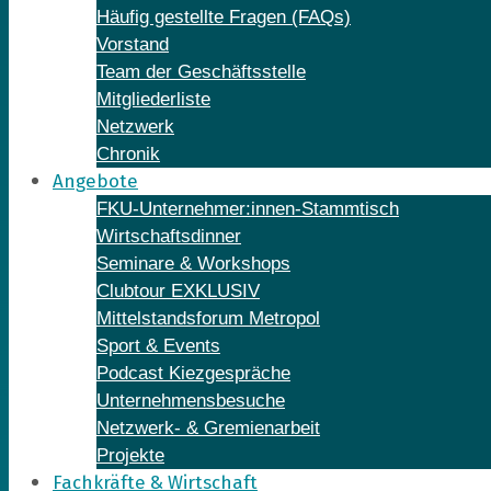
Häufig gestellte Fragen (FAQs)
Vorstand
Team der Geschäftsstelle
Mitgliederliste
Netzwerk
Chronik
Angebote
FKU-Unternehmer:innen-Stammtisch
Wirtschaftsdinner
Seminare & Workshops
Clubtour EXKLUSIV
Mittelstandsforum Metropol
Sport & Events
Podcast Kiezgespräche
Unternehmensbesuche
Netzwerk- & Gremienarbeit
Projekte
Fachkräfte & Wirtschaft