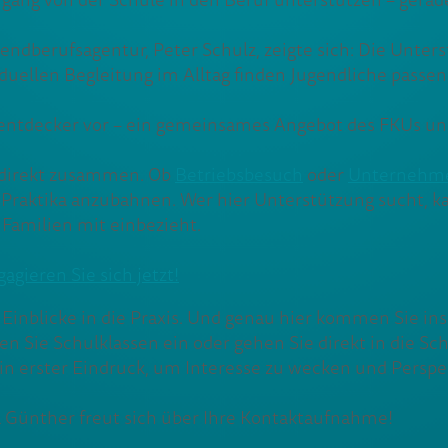
ang von der Schule in den Beruf unterstützen – gerade
berufsagentur, Peter Schulz, zeigte sich: Die Unterstü
iduellen Begleitung im Alltag finden Jugendliche pass
 jobentdecker vor – ein gemeinsames Angebot des FKUs u
 direkt zusammen. Ob
Betriebsbesuch
oder
Unternehme
 Praktika anzubahnen. Wer hier Unterstützung sucht, k
t Familien mit einbezieht.
gieren Sie sich jetzt!
inblicke in die Praxis. Und genau hier kommen Sie ins 
 Sie Schulklassen ein oder gehen Sie direkt in die Sch
ein erster Eindruck, um Interesse zu wecken und Perspe
a Günther freut sich über Ihre Kontaktaufnahme!