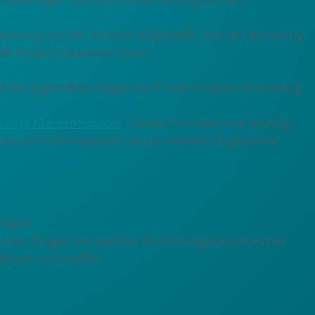
 diejenigen, die noch Orientierung suchen.
tzung vor Ort ist breit aufgestellt. Von der Beratung
ende Ansprechpartner:innen.
nd der Jugendberufsagentur Friedrichshain-Kreuzberg.
n im Klassenzimmer
– beide Formate sind wichtig,
ann sich unkompliziert an sie wenden. Ergänzend
Spiel:
ulen. Zeigen Sie, welche Ausbildungsberufe es bei
ktiven zu schaffen.