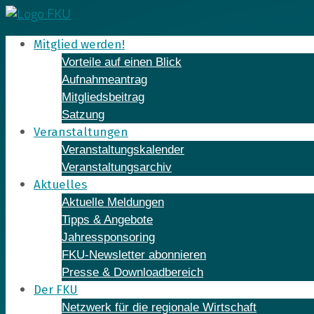
Skip
to
Mitglied werden!
content
Vorteile auf einen Blick
Aufnahmeantrag
Mitgliedsbeitrag
Satzung
Veranstaltungen
Veranstaltungskalender
Veranstaltungsarchiv
Aktuelles
Aktuelle Meldungen
Tipps & Angebote
Jahressponsoring
FKU-Newsletter abonnieren
Presse & Downloadbereich
Der FKU
Netzwerk für die regionale Wirtschaft