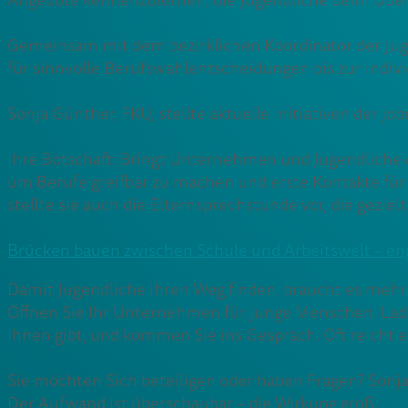
Angebote kennenzulernen, die Jugendliche beim Überg
Gemeinsam mit dem bezirklichen Koordinator der Jugend
für sinnvolle Berufswahlentscheidungen bis zur indiv
Sonja Günther, FKU, stellte aktuelle Initiativen der
Ihre Botschaft: Bringt Unternehmen und Jugendliche
um Berufe greifbar zu machen und erste Kontakte für
stellte sie auch die Elternsprechstunde vor, die geziel
Brücken bauen zwischen Schule und Arbeitswelt – enga
Damit Jugendliche ihren Weg finden, braucht es mehr E
Öffnen Sie Ihr Unternehmen für junge Menschen. Laden
Ihnen gibt, und kommen Sie ins Gespräch. Oft reicht 
Sie möchten Sich beteiligen oder haben Fragen? Sonj
Der Aufwand ist überschaubar – die Wirkung groß.