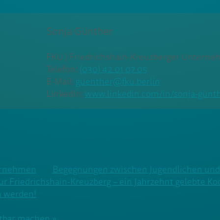
Sonja Günther
FKU | Friedrichshain-Kreuzberger Unterne
Telefon:
(030) 42 01 07 05
E-Mail:
guenther@fku.berlin
LinkedIn:
www.linkedin.com/in/sonja-günth
ternehmen
Begegnungen zwischen Jugendlichen un
r Friedrichshain-Kreuzberg – ein Jahrzehnt gelebte Ko
n werden!
htbar machen »