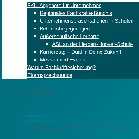
FKU-Angebote für Unternehmen
Regionales Fachkräfte-Bündnis
Unternehmenspräsentationen in Schulen
Betriebsbegegnungen
Außerschulische Lernorte
ASL an der Herbert-Hoover-Schule
Karrieretag – Dual in Deine Zukunft
Messen und Events
Warum Fachkräftesicherung?
Elternsprechstunde
Sie sind hier:
Home
Fachkräfte
jobentdecker
Gemeinsam Zukunft öffnen: Jetzt Jugendlichen beru