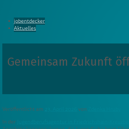
jobentdecker
Aktuelles
Gemeinsam Zukunft öffn
Veröffentlicht am
23. April 2026
von
Zdenka Hruby
In der
Jugendberufsagentur in Friedrichshain-Kreuzbe