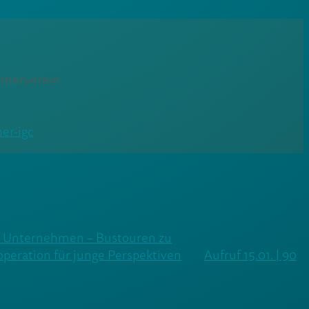
hmerverein
er-igc
d Unternehmen – Bustouren zu
operation für junge Perspektiven
Aufruf 15.01. | 90