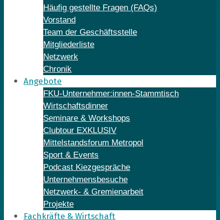
Häufig gestellte Fragen (FAQs)
Vorstand
Team der Geschäftsstelle
Mitgliederliste
Netzwerk
Chronik
Angebote
FKU-Unternehmer:innen-Stammtisch
Wirtschaftsdinner
Seminare & Workshops
Clubtour EXKLUSIV
Mittelstandsforum Metropol
Sport & Events
Podcast Kiezgespräche
Unternehmensbesuche
Netzwerk- & Gremienarbeit
Projekte
Fachkräfte & Wirtschaft