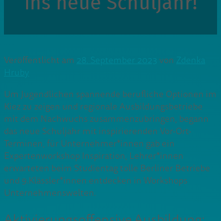
ins neue Schuljahr!
Veröffentlicht am
28. September 2023
von
Zdenka
Hruby
Um Jugendlichen spannende berufliche Optionen im
Kiez zu zeigen und regionale Ausbildungsbetriebe
mit dem Nachwuchs zusammenzubringen, begann
das neue Schuljahr mit inspirierenden Vor-Ort-
Terminen, für Unternehmer*innen gab ein
Expertenworkshop Inspiration, Lehrer*innen
erwarteten beim Studientag tolle Berliner Betriebe
und 9.Klässler*innen entdecken in Workshops
Unternehmenswelten.
Aktivierungsoffensive Ausbildung: