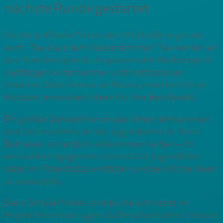
nächste Runde gestartet
Für die 9.-Klässler*innen der HHS heißt es gerade
auch: “Raus aus dem Klassenzimmer!“ Sie werden an
drei Terminen jeweils zu spannenden Workshops in
vielfältigen Unternehmen und Institutionen
erwartet. Dabei lernen sie Neues, erweitern ihren
Horizont, entwickeln Ideen für ihre Berufswahl.
Ein großes Dankeschön an alle Unternehmerinnen
und Unternehmer, die die Jugendlichen in ihren
Betrieben so herzlich willkommen heißen – ihr
wertvolles Engagement unterstützt Jugendliche
dabei ihr Potential zu entfalten und berufliche Ideen
zu entwickeln.
Denn Schüler*innen sind es, die sich sonst im
Projekt ihre bevorzugten Außerschulischen Lernorte