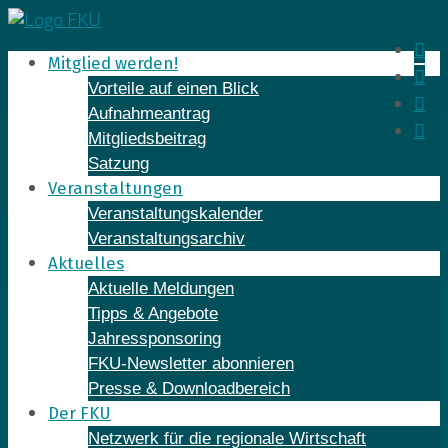
Skip
to
In
Mitglied werden!
content
Fa
Vorteile auf einen Blick
Yo
Aufnahmeantrag
Li
Mitgliedsbeitrag
Satzung
Veranstaltungen
Veranstaltungskalender
Veranstaltungsarchiv
Aktuelles
Aktuelle Meldungen
Tipps & Angebote
Jahressponsoring
FKU-Newsletter abonnieren
Presse & Downloadbereich
Der FKU
Netzwerk für die regionale Wirtschaft