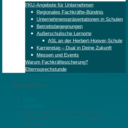
FKU-Angebote für Unternehmen
Regionales Fachkräfte-Bündnis
Unternehmenspräsentationen in Schulen
Betriebsbegegnungen
Außerschulische Lernorte
ASL an der Herbert-Hoover-Schule
Karrieretag – Dual in Deine Zukunft
Messen und Events
Warum Fachkräftesicherung?
Elternsprechstunde
Sie sind hier:
Home
Aktuelles
Aktivierungs-Offensive Ausbildung und
Außerschulischen Lernorte – engagiert ins neue
Schuljahr!