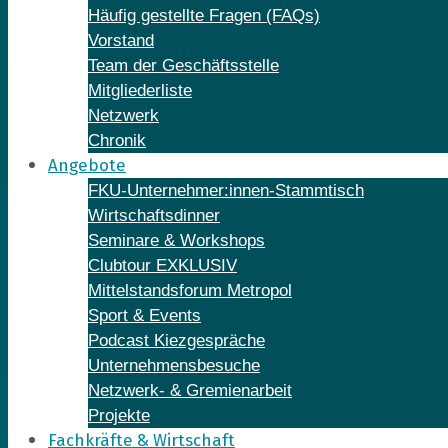
Häufig gestellte Fragen (FAQs)
Vorstand
Team der Geschäftsstelle
Mitgliederliste
Netzwerk
Chronik
Angebote
FKU-Unternehmer:innen-Stammtisch
Wirtschaftsdinner
Seminare & Workshops
Clubtour EXKLUSIV
Mittelstandsforum Metropol
Sport & Events
Podcast Kiezgespräche
Unternehmensbesuche
Netzwerk- & Gremienarbeit
Projekte
Fachkräfte & Wirtschaft