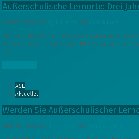
Außerschulische Lernorte: Drei Jah
Veröffentlicht am
17. Juli 2025
von
Cedrik Lutz
Seit 2022 besteht das Bildungsprojekt Außerschulisc
Schule und dem Projektträger FKU (Friedrichshain-
wurde
» Weiterlesen
ASL
Aktuelles
Werden Sie Außerschulischer Lernor
Veröffentlicht am
8. Juli 2025
von
Sonja Günther