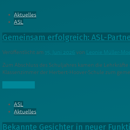
Aktuelles
ASL
Gemeinsam erfolgreich: ASL-Partne
Veröffentlicht am
15. Juni 2026
von
Leonie Müller-Mo
Zum Abschluss des Schuljahres kamen die Lehrkräfte 
Klassenzimmer der Herbert-Hoover-Schule zum geme
» Weiterlesen
ASL
Aktuelles
Bekannte Gesichter in neuer Funkt