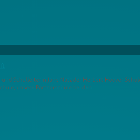
ft
n und Schulleiterin Jane Natz der Herbert-Hoover-Schu
Schule, unsere Partnerschule bei den