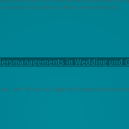
rung unterstützen, Ihr Unternehmen präsentieren und 
he Lernorte (ASL)! Bei ASL öffnen Unternehmen für
rtiersmanagements in Wedding und
ude – der FKU war als Träger des Projekts Außerschuli