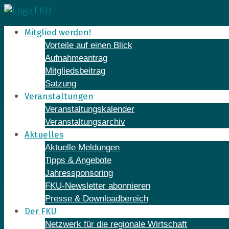
Skip
to
Mitglied werden!
content
Vorteile auf einen Blick
Aufnahmeantrag
Mitgliedsbeitrag
Satzung
Veranstaltungen
Veranstaltungskalender
Veranstaltungsarchiv
Aktuelles
Aktuelle Meldungen
Tipps & Angebote
Jahressponsoring
FKU-Newsletter abonnieren
Presse & Downloadbereich
Der FKU
Netzwerk für die regionale Wirtschaft