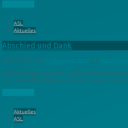
» Weiterlesen
ASL
Aktuelles
Abschied und Dank
Veröffentlicht am
13. November 2025
von
Martin Knau
Außerschulische Lernorte – Dank an Projektinitiatori
Natz, die bis Mitte Oktober 2025 die Herbert-Hoover-
» Weiterlesen
Aktuelles
ASL