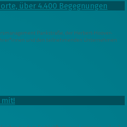
rnorte, über 4.400 Begegnungen
iersmanagement Pankstraße, der Herbert-Hoover-
 Lehrer*innen und den teilnehmenden Unternehmen
 mit!