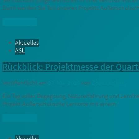
Sie möchten junge Menschen in ihrer Berufsorientie
Dann werden Sie Teil unseres Projekts Außerschulisc
» Weiterlesen
Aktuelles
ASL
Rückblick: Projektmesse der Qua
Veröffentlicht am
23. Mai 2025
von
Zdenka Hruby
Ein Tag voller Begegnung, Naturerfahrung und Lernfre
Projekt Außerschulische Lernorte mit einem
» Weiterlesen
Aktuelles