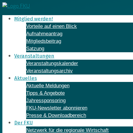
Skip
to
Mitglied werden!
content
Vorteile auf einen Blick
Aufnahmeantrag
Mitgliedsbeitrag
Satzung
Veranstaltungen
Veranstaltungskalender
Veranstaltungsarchiv
Aktuelles
Aktuelle Meldungen
Tipps & Angebote
Jahressponsoring
FKU-Newsletter abonnieren
Presse & Downloadbereich
Der FKU
Netzwerk für die regionale Wirtschaft