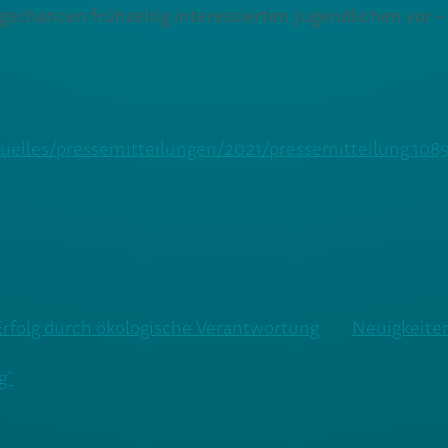
gschancen frühzeitig interessierten Jugendlichen vor 
ktuelles/pressemitteilungen/2021/pressemitteilung.108
r Erfolg durch ökologische Verantwortung
Neuigkeiten
g“