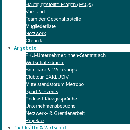
Häufig gestellte Fragen (FAQs)
Vorstand
Team der Geschäftsstelle
Mitgliederliste
Netzwerk
Chronik
Angebote
FKU-Unternehmer:innen-Stammtisch
Wirtschaftsdinner
Seminare & Workshops
Clubtour EXKLUSIV
Mittelstandsforum Metropol
Sport & Events
Podcast Kiezgespräche
Unternehmensbesuche
Netzwerk- & Gremienarbeit
Projekte
Fachkräfte & Wirtschaft