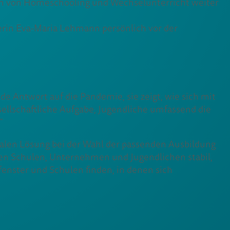
en von Homeschooling und Wechselunterricht weiter
terin Eva-Maria Lehmann persönlich vor der
de Antwort auf die Pandemie, sie zeigt, wie sich mit
sellschaftliche Aufgabe, Jugendliche umfassend die
“
italen Lösung bei der Wahl der passenden Ausbildung
hen Schulen, Unternehmen und Jugendlichen stabil,
tfenster und Schulen finden, in denen sich