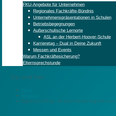
FKU-Angebote für Unternehmen
Regionales Fachkräfte-Bündnis
Unternehmenspräsentationen in Schulen
Betriebsbegegnungen
Außerschulische Lernorte
ASL an der Herbert-Hoover-Schule
Karrieretag – Dual in Deine Zukunft
Messen und Events
Warum Fachkräftesicherung?
Elternsprechstunde
Sie sind hier:
Home
Aktuelles
Digital zum Erfolg – die jobentdecker begrüßen zur 