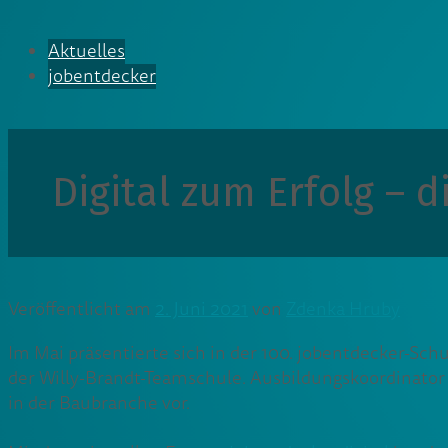
Aktuelles
jobentdecker
Digital zum Erfolg – 
Veröffentlicht am
2. Juni 2021
von
Zdenka Hruby
Im Mai präsentierte sich in der 100. jobentdecker-Sc
der Willy-Brandt-Teamschule. Ausbildungskoordinator 
in der Baubranche vor.