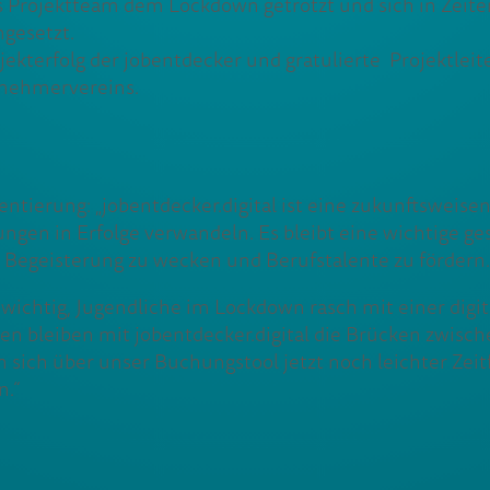
s Projektteam dem Lockdown getrotzt und sich in Zeit
ngesetzt.
ekterfolg der jobentdecker und gratulierte Projektlei
rnehmervereins.
ntierung: „jobentdecker.digital ist eine zukunftsweisen
ngen in Erfolge verwandeln. Es bleibt eine wichtige ge
e Begeisterung zu wecken und Berufstalente zu fördern.
s wichtig, Jugendliche im Lockdown rasch mit einer dig
en bleiben mit jobentdecker.digital die Brücken zwisc
en sich über unser Buchungstool jetzt noch leichter Zei
n.“