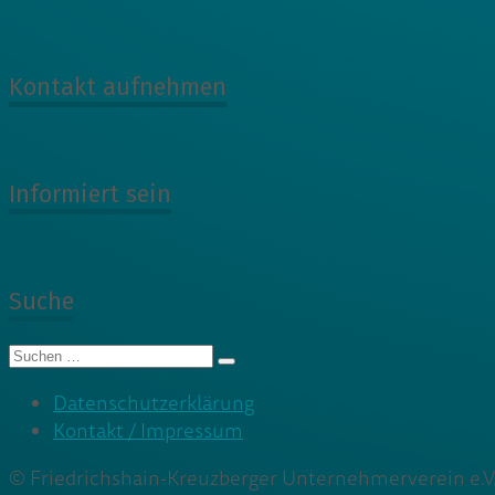
Kontakt aufnehmen
Informiert sein
Suche
Suche
nach:
Datenschutzerklärung
Kontakt / Impressum
© Friedrichshain-Kreuzberger Unternehmerverein e.V