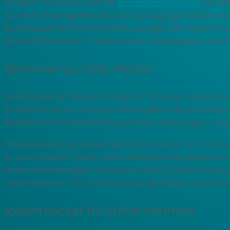
Mit dem virtuellen Format
jobentdecker.digital
hat da
für die frühzeitige Berufsorientierung Jugendlicher ei
Bezirksstadtrat Andy Hehmke würdigte den tollen Proj
Geschäftsstelle des Friedrichshain-Kreuzberger Unte
Stimmen zur 100. Aktion
Bezirksstadtrat Andy Hehmke zur virtuellen Berufsorie
Einfallsreichtum und vereinten Kräften Herausforderu
Bandbreite beruflicher Perspektiven aufzuzeigen, ihr
Projektleiterin Eva-Maria Lehmann betont: „Uns ist e
zu unterstützen. Dank vieler Videokonferenzplattform
findet ein lebendiger Austausch statt. Zusätzlich lass
Unternehmen mit ihren Ausbildungsplätzen vorstelle
jobentdecker für Unternehmen