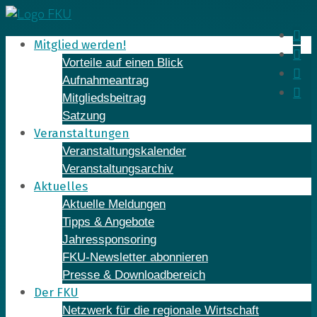
Skip
to
In
Mitglied werden!
content
Fa
Vorteile auf einen Blick
Yo
Aufnahmeantrag
Li
Mitgliedsbeitrag
Satzung
Veranstaltungen
Veranstaltungskalender
Veranstaltungsarchiv
Aktuelles
Aktuelle Meldungen
Tipps & Angebote
Jahressponsoring
FKU-Newsletter abonnieren
Presse & Downloadbereich
Der FKU
Netzwerk für die regionale Wirtschaft