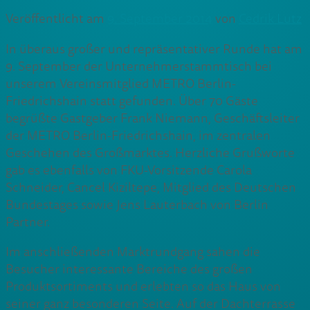
Veröffentlicht am
9. September 2014
von
Cedrik Lutz
In überaus großer und repräsentativer Runde hat am
9. September der Unternehmerstammtisch bei
unserem Vereinsmitglied METRO Berlin-
Friedrichshain statt gefunden. Über 70 Gäste
begrüßte Gastgeber Frank Niemann, Geschäftsleiter
der METRO Berlin-Friedrichshain, im zentralen
Geschehen des Großmarktes. Herzliche Grußworte
gab es ebenfalls von FKU-Vorsitzende Carola
Schneider, Cancel Kiziltepe, Mitglied des Deutschen
Bundestages sowie Jens Lauterbach von Berlin
Partner.
Im anschließenden Marktrundgang sahen die
Besucher interessante Bereiche des großen
Produktsortiments und erlebten so das Haus von
seiner ganz besonderen Seite. Auf der Dachterrasse