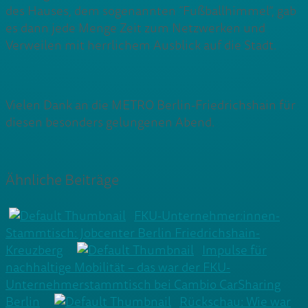
des Hauses, dem sogenannten “Fußballhimmel”, gab
es dann jede Menge Zeit zum Netzwerken und
Verweilen mit herrlichem Ausblick auf die Stadt.
Vielen Dank an die METRO Berlin-Friedrichshain für
diesen besonders gelungenen Abend.
Ähnliche Beiträge
FKU-Unternehmer:innen-
Stammtisch: Jobcenter Berlin Friedrichshain-
Kreuzberg
Impulse für
nachhaltige Mobilität – das war der FKU-
Unternehmerstammtisch bei Cambio CarSharing
Berlin
Rückschau: Wie war