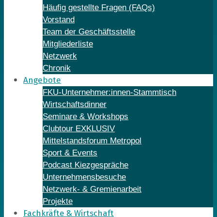
Häufig gestellte Fragen (FAQs)
Vorstand
Team der Geschäftsstelle
Mitgliederliste
Netzwerk
Chronik
Angebote
FKU-Unternehmer:innen-Stammtisch
Wirtschaftsdinner
Seminare & Workshops
Clubtour EXKLUSIV
Mittelstandsforum Metropol
Sport & Events
Podcast Kiezgespräche
Unternehmensbesuche
Netzwerk- & Gremienarbeit
Projekte
Fachkräfte & Wirtschaft