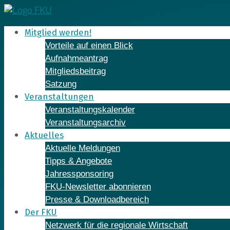
Skip
to
Mitglied werden!
content
Vorteile auf einen Blick
Aufnahmeantrag
Mitgliedsbeitrag
Satzung
Veranstaltungen
Veranstaltungskalender
Veranstaltungsarchiv
Aktuelles
Aktuelle Meldungen
Tipps & Angebote
Jahressponsoring
FKU-Newsletter abonnieren
Presse & Downloadbereich
Der FKU
Netzwerk für die regionale Wirtschaft