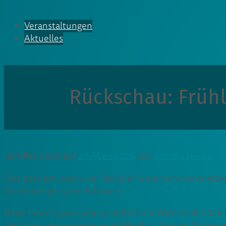
Veranstaltungen
Aktuelles
Rückschau: Frühl
Veröffentlicht am
27. März 2026
von
Zdenka Hruby
Was passiert, wenn vier Berliner Unternehmensnetzw
Verbindungen gezielt fördert.
Beim Frühlingsempfang der Berliner Wirtschaft 2026
das Unternehmensnetzwerk Moabit – kamen Unterne