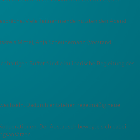
Gespräche. Viele Teilnehmende nutzten den Abend
tskreis Mitte), Anja Scheunemann (Vorstand
haltigen Buffet für die kulinarische Begleitung des
abwechseln. Dadurch entstehen regelmäßig neue
ooperationen. Der Austausch bewegte sich dabei
ngsansätzen.