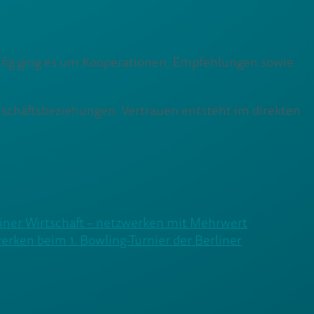
äufig ging es um Kooperationen, Empfehlungen sowie
Geschäftsbeziehungen. Vertrauen entsteht im direkten
iner Wirtschaft – netzwerken mit Mehrwert
rken beim 1. Bowling-Turnier der Berliner