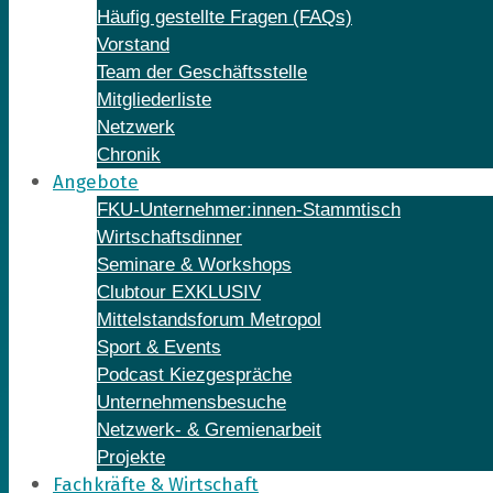
Häufig gestellte Fragen (FAQs)
Vorstand
Team der Geschäftsstelle
Mitgliederliste
Netzwerk
Chronik
Angebote
FKU-Unternehmer:innen-Stammtisch
Wirtschaftsdinner
Seminare & Workshops
Clubtour EXKLUSIV
Mittelstandsforum Metropol
Sport & Events
Podcast Kiezgespräche
Unternehmensbesuche
Netzwerk- & Gremienarbeit
Projekte
Fachkräfte & Wirtschaft