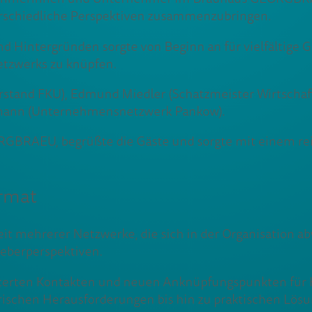
erschiedliche Perspektiven zusammenzubringen.
Hintergründen sorgte von Beginn an für vielfältige 
tzwerks zu knüpfen.
rstand FKU), Edmund Miedler (Schatzmeister Wirtschaf
mann (Unternehmensnetzwerk Pankow).
GBRAEU, begrüßte die Gäste und sorgte mit einem reich
ormat
it mehrerer Netzwerke, die sich in der Organisation 
geberperspektiven.
terten Kontakten und neuen Anknüpfungspunkten für K
ischen Herausforderungen bis hin zu praktischen Lösu