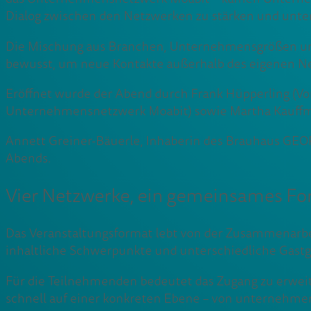
Dialog zwischen den Netzwerken zu stärken und unt
Die Mischung aus Branchen, Unternehmensgrößen und 
bewusst, um neue Kontakte außerhalb des eigenen Ne
Eröffnet wurde der Abend durch Frank Hüpperling (Vo
Unternehmensnetzwerk Moabit) sowie Martha Kauff
Annett Greiner-Bäuerle, Inhaberin des Brauhaus GEOR
Abends.
Vier Netzwerke, ein gemeinsames F
Das Veranstaltungsformat lebt von der Zusammenarbe
inhaltliche Schwerpunkte und unterschiedliche Gast
Für die Teilnehmenden bedeutet das Zugang zu erwei
schnell auf einer konkreten Ebene – von unternehmer