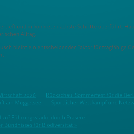
ertieft und in konkrete nächste Schritte überführt. H
ischen Alltag.
ausch bleibt ein entscheidender Faktor für tragfähige 
it.
Wirtschaft 2026
Rückschau: Sommerfest für die Berl
aft am Müggelsee
Sportlicher Wettkampf und Netzwe
zu? Führungsstärke durch Präsenz
er Bündnisses für Biodiversität »