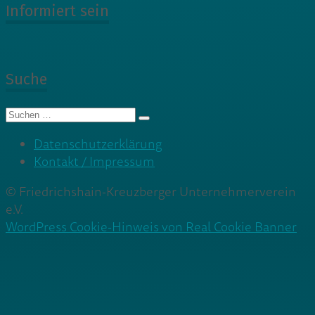
Informiert sein
Suche
Suche
nach:
Datenschutzerklärung
Kontakt / Impressum
© Friedrichshain-Kreuzberger Unternehmerverein
e.V.
WordPress Cookie-Hinweis von Real Cookie Banner