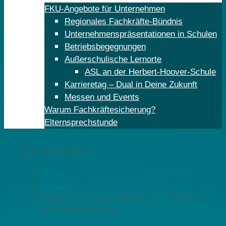
FKU-Angebote für Unternehmen
Regionales Fachkräfte-Bündnis
Unternehmenspräsentationen in Schulen
Betriebsbegegnungen
Außerschulische Lernorte
ASL an der Herbert-Hoover-Schule
Karrieretag – Dual in Deine Zukunft
Messen und Events
Warum Fachkräftesicherung?
Elternsprechstunde
Sie sind hier:
Home
Aktuelles
Hörtipp: Der Ausbildungspodcast – Vom Azubi
zum Start-up-Gründer