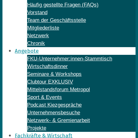
Häufig gestellte Fragen (FAQs)
Vorstand
Team der Geschäftsstelle
Mitgliederliste
Netzwerk
Chronik
Angebote
FKU-Unternehmer:innen-Stammtisch
Wirtschaftsdinner
Seminare & Workshops
Clubtour EXKLUSIV
Mittelstandsforum Metropol
Sport & Events
Podcast Kiezgespräche
Unternehmensbesuche
Netzwerk- & Gremienarbeit
Projekte
Fachkräfte & Wirtschaft