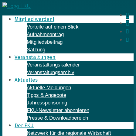
Skip
to
In
Mitglied werden!
content
Fa
Vorteile auf einen Blick
Yo
Aufnahmeantrag
Li
Mitgliedsbeitrag
Satzung
Veranstaltungen
Veranstaltungskalender
Veranstaltungsarchiv
Aktuelles
Aktuelle Meldungen
Tipps & Angebote
Jahressponsoring
FKU-Newsletter abonnieren
Presse & Downloadbereich
Der FKU
Netzwerk für die regionale Wirtschaft