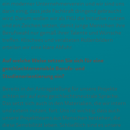
ein moderner Unternehmerverein und wir sind uns
darin einig, dass jede Fachkraft dringend gebraucht
wird. Darum wollen wir als FKU die Initiative nutzen
und ein Zeichen setzen, damit junge Menschen ihre
Berufswahl nur gemäß ihrer Talente und Wünsche
treffen. Klischees und veralteten Rollenbildern
erteilen wir eine klare Abfuhr.
Auf welche Weise setzen Sie sich für eine
geschlechtersensible Berufs- und
Studienorientierung ein?
Bereits in der Antragstellung für unsere Projekte
achten wir auf eine geschlechtsneutrale Sprache.
Das setzt sich auch in den Materialien, die wir intern
und extern nutzen, fort. Uns ist wichtig, dass auch
unsere Projektteams aus Menschen bestehen, die
diese Sensibilität leben. Schließlich sind es unsere