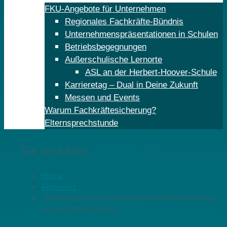
FKU-Angebote für Unternehmen
Regionales Fachkräfte-Bündnis
Unternehmenspräsentationen in Schulen
Betriebsbegegnungen
Außerschulische Lernorte
ASL an der Herbert-Hoover-Schule
Karrieretag – Dual in Deine Zukunft
Messen und Events
Warum Fachkräftesicherung?
Elternsprechstunde
Sie sind hier:
Home
Aktuelles
„Klischees und veralteten Rollenbildern erteilen
wir eine klare Abfuhr“