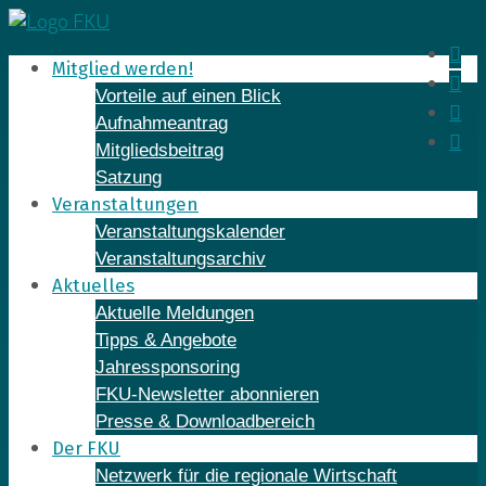
Skip
to
In
Mitglied werden!
content
Fa
Vorteile auf einen Blick
Yo
Aufnahmeantrag
Li
Mitgliedsbeitrag
Satzung
Veranstaltungen
Veranstaltungskalender
Veranstaltungsarchiv
Aktuelles
Aktuelle Meldungen
Tipps & Angebote
Jahressponsoring
FKU-Newsletter abonnieren
Presse & Downloadbereich
Der FKU
Netzwerk für die regionale Wirtschaft