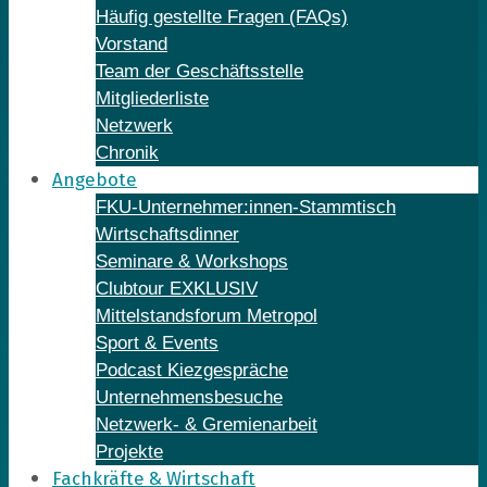
Häufig gestellte Fragen (FAQs)
Vorstand
Team der Geschäftsstelle
Mitgliederliste
Netzwerk
Chronik
Angebote
FKU-Unternehmer:innen-Stammtisch
Wirtschaftsdinner
Seminare & Workshops
Clubtour EXKLUSIV
Mittelstandsforum Metropol
Sport & Events
Podcast Kiezgespräche
Unternehmensbesuche
Netzwerk- & Gremienarbeit
Projekte
Fachkräfte & Wirtschaft