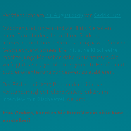
Veröffentlicht am
24. August 2019
von
Cedrik Lutz
Mädchen und Jungen sind vielfältig. Sie sollen
einen Beruf finden, der zu ihren Stärken,
Interessen und ihrer Lebensplanung passt – frei von
Geschlechterklischees. Die
Initiative Klischeefrei
möchte junge Menschen dabei unterstützen. Sie
verfolgt das Ziel, geschlechtergerechte Berufs- und
Studienorientierung bundesweit zu etablieren.
Der FKU ist seit 2019 Partner der Initiative.
Vorstandsmitglied Helene Anders, erklärt im
Interview mit Klischeefrei
, warum:
Frau Anders, könnten Sie Ihren Verein bitte kurz
vorstellen?