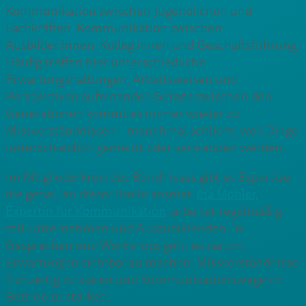
Kommunikation zwischen Jugendlichen und
Fachkräften. Kommunikation zwischen
Ausbilder:innen, Kolleg:innen und Geschäftsführung.
Häufig treffen hier unterschiedliche
Erwartungshaltungen, Arbeitsweisen und
Perspektiven aufeinander. Gerade zwischen den
Generationen kommt es immer wieder zu
Missverständnissen – manchmal schlicht, weil Dinge
unterschiedlich gemeint oder verstanden werden.
Im Mitgliederkreis des Bündnisses gibt es Expertise,
die genau an dieser Stelle ansetzt.
Ina Möhler,
Expertin für Kommunikation
, arbeitet regelmäßig
mit Unternehmen und Auszubildenden. In
Gesprächen und Workshops geht es darum,
Erwartungen sichtbar zu machen, Missverständnisse
frühzeitig zu klären und Kommunikationswege im
Betrieb zu stärken.