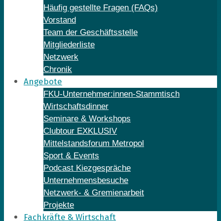
Häufig gestellte Fragen (FAQs)
Vorstand
Team der Geschäftsstelle
Mitgliederliste
Netzwerk
Chronik
Angebote
FKU-Unternehmer:innen-Stammtisch
Wirtschaftsdinner
Seminare & Workshops
Clubtour EXKLUSIV
Mittelstandsforum Metropol
Sport & Events
Podcast Kiezgespräche
Unternehmensbesuche
Netzwerk- & Gremienarbeit
Projekte
Fachkräfte & Wirtschaft