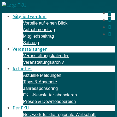
Skip
to
In
Mitglied werden!
content
Fa
Vorteile auf einen Blick
Yo
Aufnahmeantrag
Li
Mitgliedsbeitrag
Satzung
Veranstaltungen
Veranstaltungskalender
Veranstaltungsarchiv
Aktuelles
Aktuelle Meldungen
Tipps & Angebote
Jahressponsoring
FKU-Newsletter abonnieren
Presse & Downloadbereich
Der FKU
Netzwerk für die regionale Wirtschaft