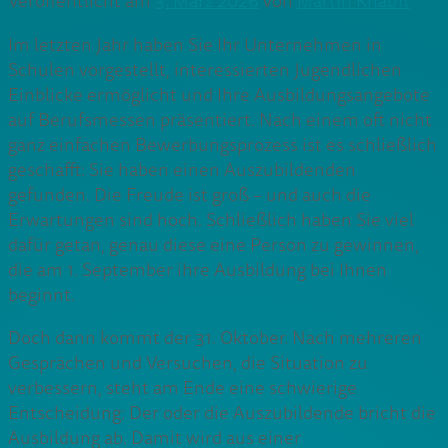
Veröffentlicht am
3. März 2026
von
Martin Knauft
Im letzten Jahr haben Sie Ihr Unternehmen in
Schulen vorgestellt, interessierten Jugendlichen
Einblicke ermöglicht und Ihre Ausbildungsangebote
auf Berufsmessen präsentiert. Nach einem oft nicht
ganz einfachen Bewerbungsprozess ist es schließlich
geschafft: Sie haben einen Auszubildenden
gefunden. Die Freude ist groß – und auch die
Erwartungen sind hoch. Schließlich haben Sie viel
dafür getan, genau diese eine Person zu gewinnen,
die am 1. September ihre Ausbildung bei Ihnen
beginnt.
Doch dann kommt der 31. Oktober. Nach mehreren
Gesprächen und Versuchen, die Situation zu
verbessern, steht am Ende eine schwierige
Entscheidung: Der oder die Auszubildende bricht die
Ausbildung ab. Damit wird aus einer