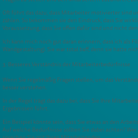
Oft führt das dazu, dass Mitarbeiter motivierter sind
zählen. So bekommen sie den Eindruck, dass Sie wirk
Voraussetzung, dass Sie offen dafür sind und nicht den
Ich kann mich noch gut daran erinnern, dass ich als Fili
Wandgestaltung). Sie war total baff, denn sie hatte ni
3. Besseres Verständnis der Mitarbeiterbedürfnisse
Wenn Sie regelmäßig Fragen stellen, um das Verständn
besser verstehen.
In der Regel trägt das dazu bei, dass Sie Ihre Mitarb
Ergebnissen führt.
Ein Beispiel könnte sein, dass Sie etwas an den Arbe
Auf welche Bedürfnisse sollten Sie dabei achten? We
sprechen Sie mit Ihren Mitarbeitenden.