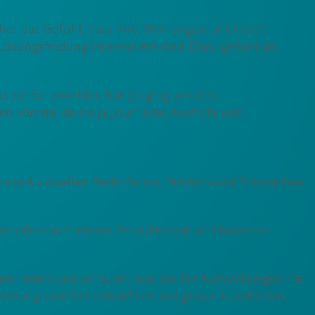
eher das Gefühl, dass ihre Meinungen und Ideen
sungsfindung interessiert sind. Dazu gehört als
s sie für eine Idee hat (es ging um eine
n könnte, da sie ja „nur“ eine Aushilfe war.
ihre individuellen Bedürfnisse, Stärken und Schwächen
tztendlich zu höherer Produktivität und besseren
Team reden und schauen, was das für Auswirkungen hat.
tützung und Sicherheit? Um das genau zu erfahren,