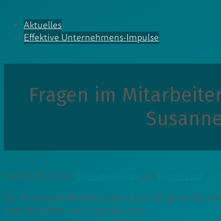
Aktuelles
Effektive Unternehmens-Impulse
Fragen im Mitarbeite
Susanne
Veröffentlicht am
17. August 2023
von
Cedrik Lutz
Als Führungskraft ist es wichtig, dass Sie generell u
dort abzuholen, wo sie gerade steht.