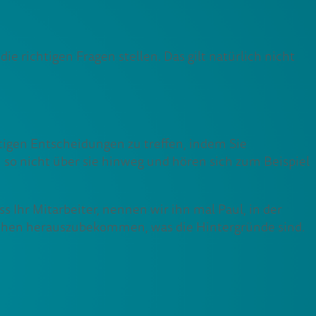
 richtigen Fragen stellen. Das gilt natürlich nicht
htigen Entscheidungen zu treffen, indem Sie
n so nicht über sie hinweg und hören sich zum Beispiel
ss Ihr Mitarbeiter, nennen wir ihn mal Paul, in der
suchen herauszubekommen, was die Hintergründe sind.