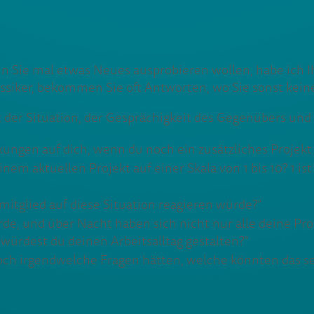
n Sie mal etwas Neues ausprobieren wollen, habe ich 
assiker, bekommen Sie oft Antworten, wo Sie sonst kein
t der Situation, der Gesprächigkeit des Gegenübers 
rkungen auf dich, wenn du noch ein zusätzliches Proje
inem aktuellen Projekt auf einer Skala von 1 bis 10? 1 ist
mitglied auf diese Situation reagieren würde?”
e, und über Nacht haben sich nicht nur alle deine Pro
ürdest du deinen Arbeitsalltag gestalten?”
ch irgendwelche Fragen hätten, welche könnten das se