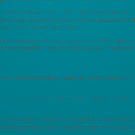
 und Ihnen mehr vertrauen. Durch die Fragen haben sie 
lich an einer Zusammenarbeit und einer gemeinsamen Lö
ken, dass Sie eh alles besser wissen.
alleitung mal in einer Situation eine Aushilfe fragte, wa
cht damit gerechnet, dass ihre Meinung mich interessiere
is für Ihre Mitarbeiter zu vertiefen, können Sie auch 
eiter besser unterstützen und motivieren können, was le
itsabläufen ändern wollen. Dann sollten Sie mit Ihrem 
r braucht zum Beispiel bei Veränderungen mehr Unters