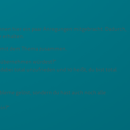
Ihnen hier ein paar Anregungen mitgebracht. Dadurch,
e erhalten.
und mit dem Thema zusammen.
kt übernehmen würdest?”
 dabei total unzufrieden und 10 heißt, du bist total
bleme gelöst, sondern du hast auch noch alle
in?”