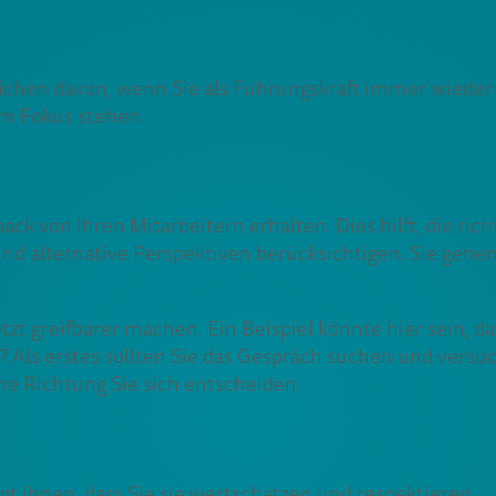
hen davon, wenn Sie als Führungskraft immer wieder die
im Fokus stehen.
ck von Ihren Mitarbeitern erhalten. Dies hilft, die ric
 und alternative Perspektiven berücksichtigen. Sie gehe
etzt greifbarer machen. Ein Beispiel könnte hier sein, da
n? Als erstes sollten Sie das Gespräch suchen und ver
he Richtung Sie sich entscheiden.
gt ihnen, dass Sie sie wertschätzen und respektieren.