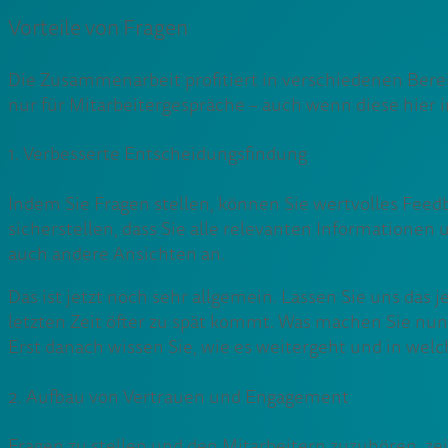
Vorteile von Fragen
Die Zusammenarbeit profitiert in verschiedenen Bereic
nur für Mitarbeitergespräche – auch wenn diese hier 
1. Verbesserte Entscheidungsfindung
Indem Sie Fragen stellen, können Sie wertvolles Feedba
sicherstellen, dass Sie alle relevanten Informationen
auch andere Ansichten an.
Das ist jetzt noch sehr allgemein. Lassen Sie uns das j
letzten Zeit öfter zu spät kommt. Was machen Sie nu
Erst danach wissen Sie, wie es weitergeht und in welc
2. Aufbau von Vertrauen und Engagement
Fragen zu stellen und den Mitarbeitern zuzuhören, zei