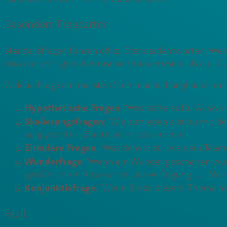
Besondere Fragearten
Standardfragen führen oft zu Standardantworten. Wen
dass diese Fragen überraschend anders sind als die Kl
Welche Frage am meisten Sinn macht, hängt auch mi
Hypothetische Fragen
: “Was hätte es für Auswi
Skalierungsfragen
: “Wie zufrieden bist du mit de
happy und es könnte nicht besser sein.”
Zirkuläre Fragen
: “Was denkst du, wie dein Team
Wunderfrage
: “Wenn ein Wunder geschehen würd
gewünschten Ressourcen zur Verfügung, … – Wie w
Konjunktivfrage
: “Wenn Sie zu diesem Thema no
Fazit