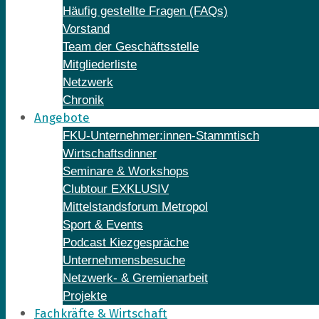
Häufig gestellte Fragen (FAQs)
Vorstand
Team der Geschäftsstelle
Mitgliederliste
Netzwerk
Chronik
Angebote
FKU-Unternehmer:innen-Stammtisch
Wirtschaftsdinner
Seminare & Workshops
Clubtour EXKLUSIV
Mittelstandsforum Metropol
Sport & Events
Podcast Kiezgespräche
Unternehmensbesuche
Netzwerk- & Gremienarbeit
Projekte
Fachkräfte & Wirtschaft