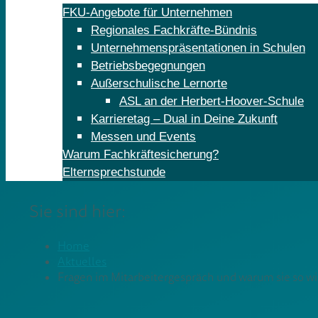
FKU-Angebote für Unternehmen
Regionales Fachkräfte-Bündnis
Unternehmenspräsentationen in Schulen
Betriebsbegegnungen
Außerschulische Lernorte
ASL an der Herbert-Hoover-Schule
Karrieretag – Dual in Deine Zukunft
Messen und Events
Warum Fachkräftesicherung?
Elternsprechstunde
Sie sind hier:
Home
Aktuelles
Fragen im Mitarbeitergespräch und warum sie so w