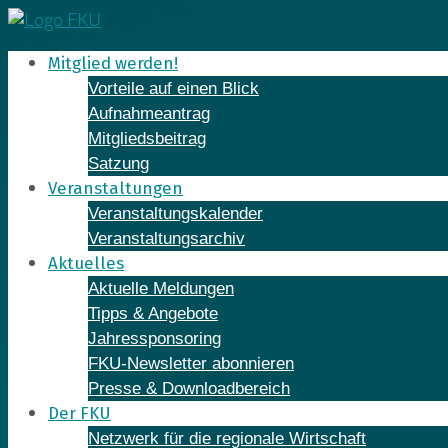
Skip
to
Mitglied werden!
content
Vorteile auf einen Blick
Aufnahmeantrag
Mitgliedsbeitrag
Satzung
Veranstaltungen
Veranstaltungskalender
Veranstaltungsarchiv
Aktuelles
Aktuelle Meldungen
Tipps & Angebote
Jahressponsoring
FKU-Newsletter abonnieren
Presse & Downloadbereich
Der FKU
Netzwerk für die regionale Wirtschaft