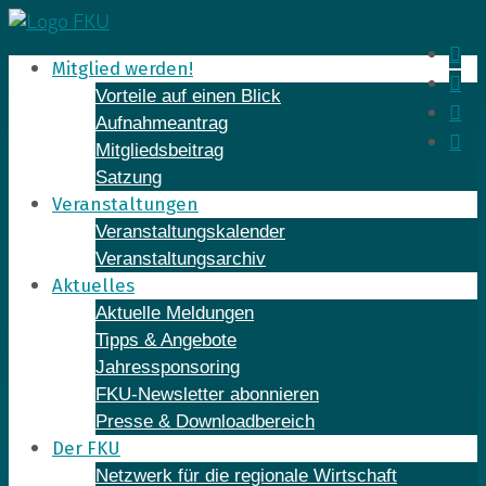
Skip
to
In
Mitglied werden!
content
Fa
Vorteile auf einen Blick
Yo
Aufnahmeantrag
Li
Mitgliedsbeitrag
Satzung
Veranstaltungen
Veranstaltungskalender
Veranstaltungsarchiv
Aktuelles
Aktuelle Meldungen
Tipps & Angebote
Jahressponsoring
FKU-Newsletter abonnieren
Presse & Downloadbereich
Der FKU
Netzwerk für die regionale Wirtschaft