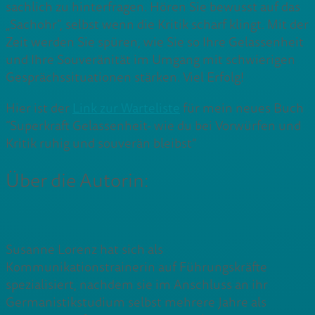
sachlich zu hinterfragen. Hören Sie bewusst auf das
„Sachohr“, selbst wenn die Kritik scharf klingt. Mit der
Zeit werden Sie spüren, wie Sie so Ihre Gelassenheit
und Ihre Souveränität im Umgang mit schwierigen
Gesprächssituationen stärken. Viel Erfolg!
Hier ist der
Link zur Warteliste
für mein neues Buch
“Superkraft Gelassenheit- wie du bei Vorwürfen und
Kritik ruhig und souverän bleibst”
Über die Autorin:
Susanne Lorenz hat sich als
Kommunikationstrainerin auf Führungskräfte
spezialisiert, nachdem sie im Anschluss an ihr
Germanistikstudium selbst mehrere Jahre als