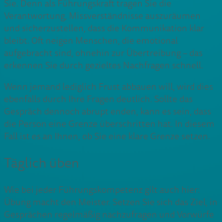
Sie. Denn als Führungskraft tragen Sie die
Verantwortung, Missverständnisse auszuräumen
und sicherzustellen, dass die Kommunikation klar
bleibt. Oft neigen Menschen, die emotional
aufgebracht sind, ohnehin zur Übertreibung – das
erkennen Sie durch gezieltes Nachfragen schnell.
Wenn jemand lediglich Frust abbauen will, wird dies
ebenfalls durch Ihre Fragen deutlich. Sollte das
Gespräch dennoch abrupt enden, kann es sein, dass
die Person eine Grenze überschritten hat. In diesem
Fall ist es an Ihnen, ob Sie eine klare Grenze setzen.
Täglich üben
Wie bei jeder Führungskompetenz gilt auch hier:
Übung macht den Meister. Setzen Sie sich das Ziel, in
Gesprächen regelmäßig nachzufragen und Vorwürfe