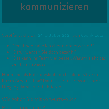
kommunizieren
Veröffentlicht am
25. Oktober 2024
von
Cedrik Lutz
“Von Ihnen habe ich aber mehr erwartet!”
“Dafür werden Sie doch bezahlt!“
“Das kann Ihr Team viel besser. Warum sieht das
bei Ihnen so aus?“
Hören Sie als Führungskraft auch solche Sätze in
Ihrem Arbeitsalltag? Dann ist es interessant, Ihren
Umgang damit zu reflektieren.
Wie gehen Sie mit vorwurfsvollen
Bemerkungen um?