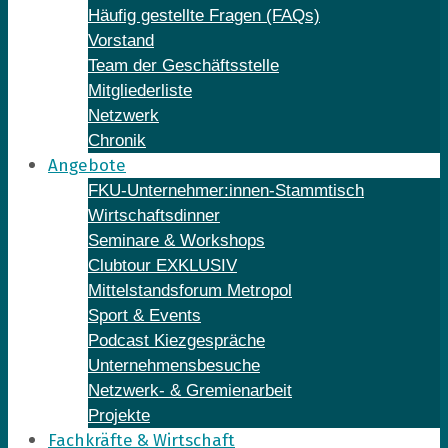
Häufig gestellte Fragen (FAQs)
Vorstand
Team der Geschäftsstelle
Mitgliederliste
Netzwerk
Chronik
Angebote
FKU-Unternehmer:innen-Stammtisch
Wirtschaftsdinner
Seminare & Workshops
Clubtour EXKLUSIV
Mittelstandsforum Metropol
Sport & Events
Podcast Kiezgespräche
Unternehmensbesuche
Netzwerk- & Gremienarbeit
Projekte
Fachkräfte & Wirtschaft