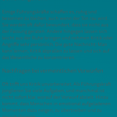
Einige Führungskräfte schaffen es, ruhig und
besonnen zu bleiben, auch wenn der Ton rau wird.
Sie werden oft dafür bewundert, dass sie nicht aus
der Fassung geraten. Andere hingegen lassen sich
leicht aus der Ruhe bringen und nehmen Kritik oder
Angriffe sehr persönlich. Die gute Nachricht: Man
kann lernen, Kritik abprallen zu lassen und sich auf
das Wesentliche zu konzentrieren.
Nachfragen bei vermeintlichen Vorwürfen
Oft trifft uns Kritik unvorbereitet. Als Führungskraft
jonglieren Sie viele Aufgaben, und manchmal ist
nicht sofort klar, worauf der Vorwurf abzielt. Hinzu
kommt, dass Menschen in emotional aufgeladenen
Momenten dazu neigen, zu übertreiben und zu
pauschalisieren.