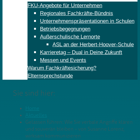
FKU-Angebote für Unternehmen
Regionales Fachkräfte-Bündnis
Unternehmenspräsentationen in Schulen
Betriebsbegegnungen
Außerschulische Lernorte
ASL an der Herbert-Hoover-Schule
Karrieretag – Dual in Deine Zukunft
Messen und Events
Warum Fachkräftesicherung?
Elternsprechstunde
Sie sind hier:
Home
Aktuelles
Gelassen führen: Wie Sie verbale Angriffe klären
und souverän bleiben – von Susanne Lorenz,
wirksam kommunizieren