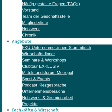
Häufig gestellte Fragen (FAQs)
Vorstand
Team der Geschäftsstelle
Mitgliederliste
Netzwerk
Chronik
Angebote
FKU-Unternehmer:innen-Stammtisch
Wirtschaftsdinner
Seminare & Workshops
Clubtour EXKLUSIV
Mittelstandsforum Metropol
Sport & Events
Podcast Kiezgespräche
Unternehmensbesuche
Netzwerk- & Gremienarbeit
Projekte
Fachkräfte & Wirtschaft