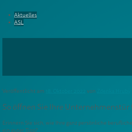
Aktuelles
ASL
Veröffentlicht am
18. Oktober 2022
von
Zdenka Hruby
So öffnen Sie Ihre Unternehmenstür f
Erinnern Sie sich, wie Ihre ganz persönliche berufli
ein guter Tipp?