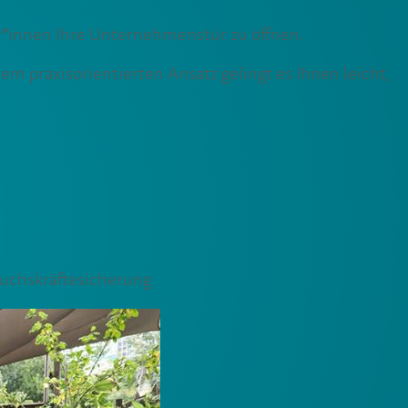
er*innen Ihre Unternehmenstür zu öffnen.
m praxisorientierten Ansatz gelingt es Ihnen leicht,
uchskräftesicherung