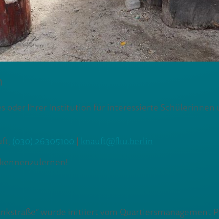
n
s oder Ihrer Institution für interessierte Schülerinne
uft,
(030) 26305100
|
knauft@fku.berlin
t kennenzulernen!
Pankstraße” wurde initiiert vom Quartiersmanagement P