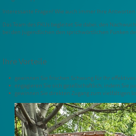
Interessante Fragen! Wie auch immer Ihre Antworten a
Das Team des FKUs begleitet Sie dabei, den Nachwuchs
bei den Jugendlichen den sprichwörtlichen Funken de
Ihre Vorteile
gewinnen Sie frischen Schwung für Ihr effektive
engagieren Sie sich gesellschaftlich, indem Sie
gewinnen Sie direkten Zugang zum vielfältigen