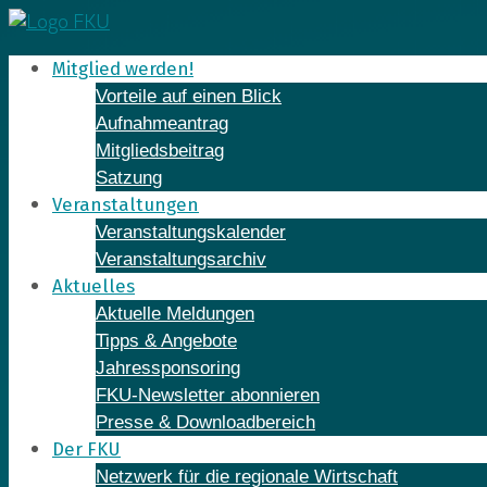
Skip
to
Mitglied werden!
content
Vorteile auf einen Blick
Aufnahmeantrag
Mitgliedsbeitrag
Satzung
Veranstaltungen
Veranstaltungskalender
Veranstaltungsarchiv
Aktuelles
Aktuelle Meldungen
Tipps & Angebote
Jahressponsoring
FKU-Newsletter abonnieren
Presse & Downloadbereich
Der FKU
Netzwerk für die regionale Wirtschaft