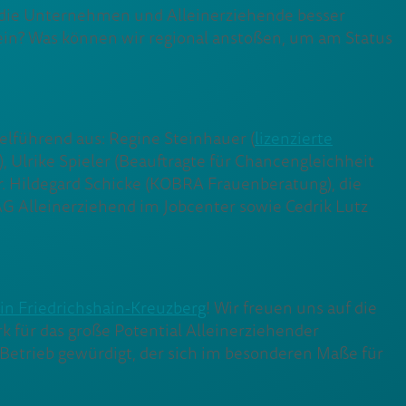
 die Unternehmen und Alleinerziehende besser
in? Was können wir regional anstoßen, um am Status
elführend aus: Regine Steinhauer (
lizenzierte
), Ulrike Spieler (Beauftragte für Chancengleichheit
Dr. Hildegard Schicke (KOBRA Frauenberatung), die
AG Alleinerziehend im Jobcenter sowie Cedrik Lutz
 in Friedrichshain-Kreuzberg
! Wir freuen uns auf die
für das große Potential Alleinerziehender
er Betrieb gewürdigt, der sich im besonderen Maße für