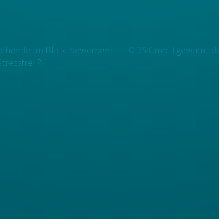
ziehende im Blick“ bewerben!
ODS GmbH gewinnt den
tressfrei ?!“