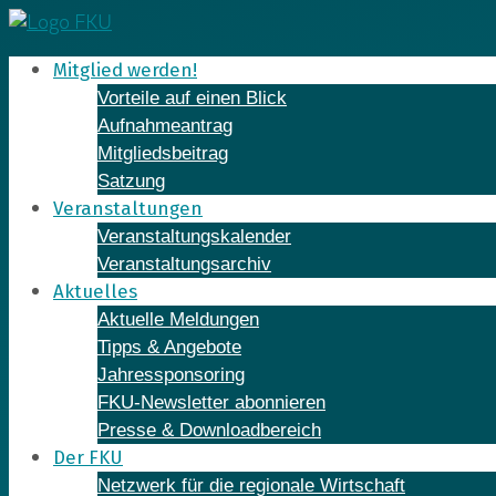
Skip
to
Mitglied werden!
content
Vorteile auf einen Blick
Aufnahmeantrag
Mitgliedsbeitrag
Satzung
Veranstaltungen
Veranstaltungskalender
Veranstaltungsarchiv
Aktuelles
Aktuelle Meldungen
Tipps & Angebote
Jahressponsoring
FKU-Newsletter abonnieren
Presse & Downloadbereich
Der FKU
Netzwerk für die regionale Wirtschaft