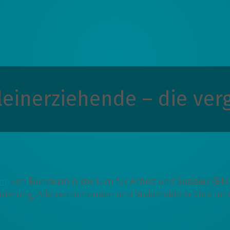
leinerziehende – die ver
z
ung
von Bundesministerium für Arbeit und Soziales (B
örderung, Alleinerziehenden und Stakeholdern über inn