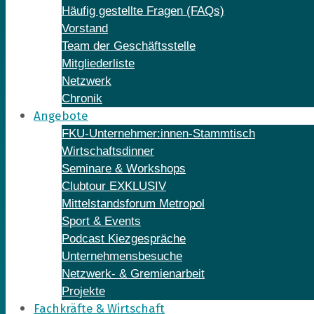
Häufig gestellte Fragen (FAQs)
Vorstand
Team der Geschäftsstelle
Mitgliederliste
Netzwerk
Chronik
Angebote
FKU-Unternehmer:innen-Stammtisch
Wirtschaftsdinner
Seminare & Workshops
Clubtour EXKLUSIV
Mittelstandsforum Metropol
Sport & Events
Podcast Kiezgespräche
Unternehmensbesuche
Netzwerk- & Gremienarbeit
Projekte
Fachkräfte & Wirtschaft