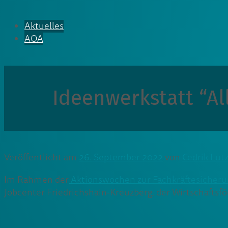
Aktuelles
AOA
Ideenwerkstatt “Al
Veröffentlicht am
26. September 2022
von
Cedrik Lut
Im Rahmen der
Aktionswochen zur Fachkräftesicher
Jobcenter Friedrichshain-Kreuzberg, der Wirtschaftsf