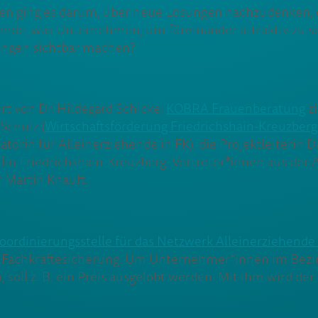
hen ging es darum, über neue Lösungen nachzudenken,
de, was Unternehmen, um füreinander attraktiv zu se
ungen sichtbar machen?
t von Dr. Hildegard Schicke,
KOBRA Frauenberatung
zi
 Schulz (
Wirtschaftsförderung Friedrichshain-Kreuzberg
orin für Alleinerziehende in FK), die Projektleiterin 
lin Friedrichshain-Kreuzberg, Vertreter*innen aus der 
r Martin Knauft.
oordinierungsstelle für das Netzwerk Alleinerziehende
Fachkräftesicherung. Um Unternehmer*innen im Bezirk 
n, soll z. B. ein Preis ausgelobt werden. Mit ihm wird d