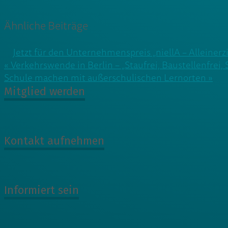
Ähnliche Beiträge
Jetzt für den Unternehmenspreis „niellA – Alleiner
Beitragsnavigation
« Verkehrswende in Berlin – „Staufrei, Baustellenfrei, S
Schule machen mit außerschulischen Lernorten »
Mitglied werden
Kontakt aufnehmen
Informiert sein