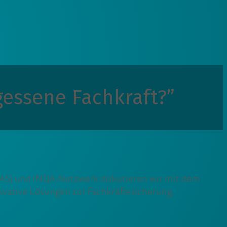
gessene Fachkraft?”
MAS) und INQA-Netzwerk diskutieren wir mit dem
ovative Lösungen zur Fachkräftesicherung.