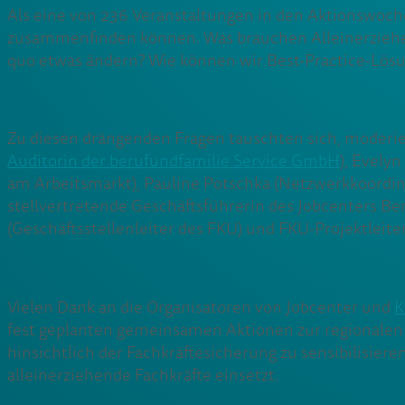
Als eine von 236 Veranstaltungen in den Aktionswoc
zusammenfinden können. Was brauchen Alleinerziehen
quo etwas ändern? Wie können wir Best-Practice-Lös
Zu diesen drängenden Fragen tauschten sich, moderier
Auditorin der berufundfamilie Service GmbH
), Evelyn
am Arbeitsmarkt), Pauline Potschka (Netzwerkkoordinat
stellvertretende Geschäftsführerin des Jobcenters Ber
(Geschäftsstellenleiter des FKU) und FKU-Projektleite
Vielen Dank an die Organisatoren von Jobcenter und
K
fest geplanten gemeinsamen Aktionen zur regionalen 
hinsichtlich der Fachkräftesicherung zu sensibilisiere
alleinerziehende Fachkräfte einsetzt.