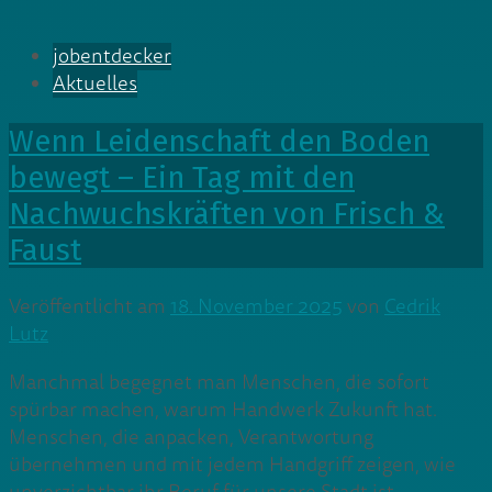
jobentdecker
Aktuelles
Wenn Leidenschaft den Boden
bewegt – Ein Tag mit den
Nachwuchskräften von Frisch &
Faust
Veröffentlicht am
18. November 2025
von
Cedrik
Lutz
Manchmal begegnet man Menschen, die sofort
spürbar machen, warum Handwerk Zukunft hat.
Menschen, die anpacken, Verantwortung
übernehmen und mit jedem Handgriff zeigen, wie