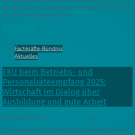
jähriges Bestehen. Bei der Jubiläumsfeier am im BIZ
war auch das FKU-Team gerne mit dabei. Gemeinsam
mit den Mitarbeitenden der
» Weiterlesen
Fachkräfte-Bündnis
Aktuelles
FKU beim Betriebs- und
Personalräteempfang 2025:
Wirtschaft im Dialog über
Ausbildung und gute Arbeit
Veröffentlicht am
10. Oktober 2025
von
Cedrik Lutz
Der FKU war mit Martin Knauft in diesem Jahr aktiv