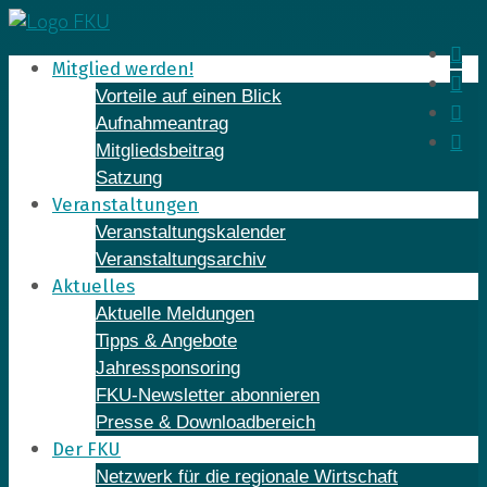
Skip
to
In
Mitglied werden!
content
Fa
Vorteile auf einen Blick
Yo
Aufnahmeantrag
Li
Mitgliedsbeitrag
Satzung
Veranstaltungen
Veranstaltungskalender
Veranstaltungsarchiv
Aktuelles
Aktuelle Meldungen
Tipps & Angebote
Jahressponsoring
FKU-Newsletter abonnieren
Presse & Downloadbereich
Der FKU
Netzwerk für die regionale Wirtschaft