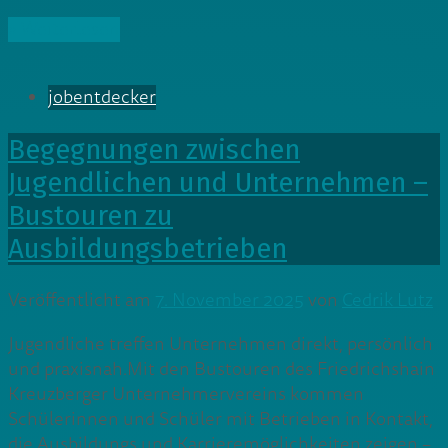
» Weiterlesen
jobentdecker
Begegnungen zwischen
Jugendlichen und Unternehmen –
Bustouren zu
Ausbildungsbetrieben
Veröffentlicht am
7. November 2025
von
Cedrik Lutz
Jugendliche treffen Unternehmen direkt, persönlich
und praxisnah.Mit den Bustouren des Friedrichshain
Kreuzberger Unternehmervereins kommen
Schülerinnen und Schüler mit Betrieben in Kontakt,
die Ausbildungs und Karrieremöglichkeiten zeigen –