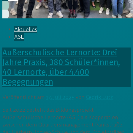
Aktuelles
ASL
Außerschulische Lernorte: Drei
Jahre Praxis, 380 Schüler*innen,
40 Lernorte, über 4.400
Begegnungen
Veröffentlicht am
17. Juli 2025
von
Cedrik Lutz
Seit 2022 besteht das Bildungsprojekt
Außerschulische Lernorte (ASL) als Kooperation
zwischen dem Quartiersmanagement Pankstraße,
der Herbert-Hoover-Schule und dem Projektträger