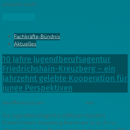
entsteht mehr
» Weiterlesen
Fachkräfte-Bündnis
Aktuelles
10 Jahre Jugendberufsagentur
Friedrichshain-Kreuzberg – ein
Jahrzehnt gelebte Kooperation für
junge Perspektiven
Veröffentlicht am
15. Oktober 2025
von
Cedrik Lutz
Die Jugendberufsagentur (JBA) am Standort
Friedrichshain-Kreuzberg feierte am 15.10. ihr 10-