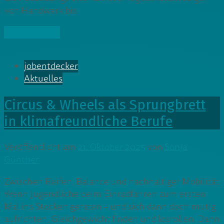
von Handwerk bis
» Weiterlesen
jobentdecker
Aktuelles
Circus & Wheels als Sprungbrett
in klimafreundliche Berufe
Veröffentlicht am
21. Oktober 2025
von
Sonja
Günther
Zwischen Reifen, Balance und nachhaltiger Mobilität
Wenn Jugendliche beim Einradfahren zum ersten
Mal ins Stocken geraten – und sich dann doch mutig
aufrichten, Gleichgewicht finden und losrollen: Dann